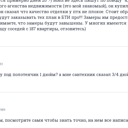
ся примерно дней 20 :-) Многие здесь пишут по поводу "яд
го агенства недвижимости (это мой знакомый), он купил
.он сказал что качество отделки у птк не плохое. Стоит о
то будут заказывать тех план в БТИ про!!! Замеры им предо
нимаете, что замеры будут завышены. У многих имеются
щу соседей с 187 квартиры, отзовитесь)
83
у под полотенчик 1 дюйм? а мне сантехник сказал 3/4 дюйм
989
м, посмотрите сами чтобы знать точно, на нем все напис