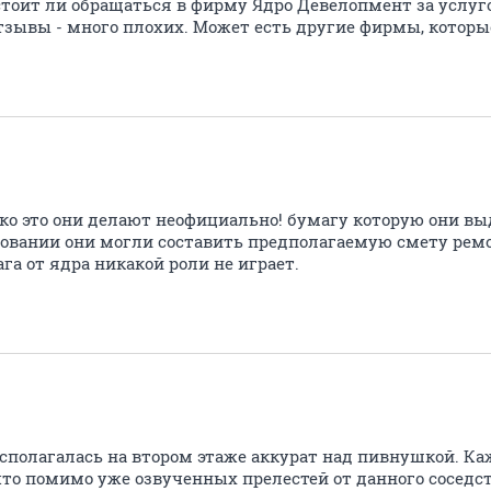
тоит ли обращаться в фирму Ядро Девелопмент за услуг
тзывы - много плохих. Может есть другие фирмы, котор
олько это они делают неофициально! бумагу которую они в
сновании они могли составить предполагаемую смету ремо
га от ядра никакой роли не играет.
сполагалась на втором этаже аккурат над пивнушкой. Ка
 что помимо уже озвученных прелестей от данного соседс