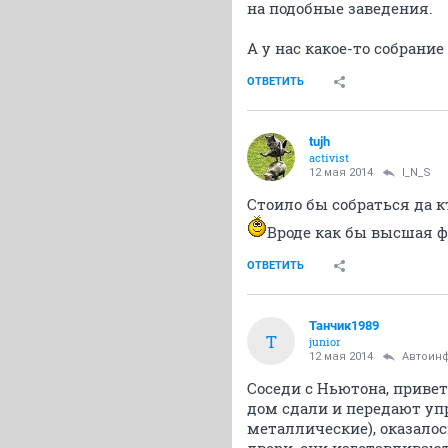
на подобные заведения.
А у нас какое-то собрани
ОТВЕТИТЬ
tujh
activist
12 мая 2014
I_N_S
Стоило бы собраться да к
Вроде как бы высшая 
ОТВЕТИТЬ
Танчик1989
Т
junior
12 мая 2014
Автоин
Соседи с Ньютона, привет
дом сдали и передают уп
металлические), оказалось