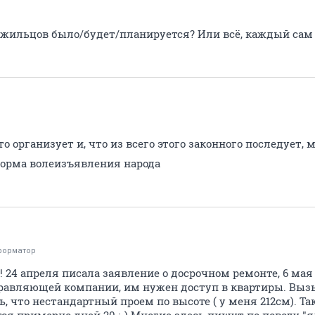
е жильцов было/будет/планируется? Или всё, каждый сам 
то организует и, что из всего этого законного последует
форма волеизъявления народа
форматор
! 24 апреля писала заявление о досрочном ремонте, 6 мая
равляющей компании, им нужен доступ в квартиры. Выз
, что нестандартный проем по высоте ( у меня 212см). Та