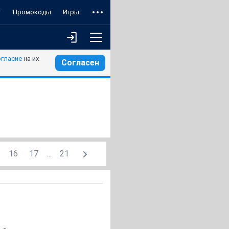
т
Промокоды
Игры
огласие
на их
Согласен
16
17
...
21