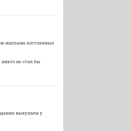
Ждем наплыва постоянных
 никто не стал бы
мещения выкупали у