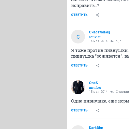
исправить..?
ОТВЕТИТЬ
Счастливиц
С
activist
14 мая 2014
tujh
Я тоже против пивнушки. 
пивнушка "обживется", в
ОТВЕТИТЬ
OneS
member
15 мая 2014
Счастл
Одна пивнушка, еще норм..
ОТВЕТИТЬ
DarkDim