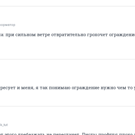
форматор
ма: при сильном ветре отвратительно грохочет ограждени
ересует и меня, я так понимаю ограждение нужно чем то
k_tut
от этого дребезжать не перестанет. Листы профтля плохо з