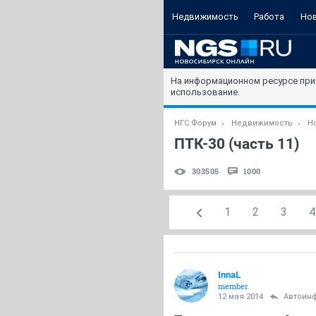
Недвижимость
Работа
Но
На информационном ресурсе при
использование.
НГС.Форум
Недвижимость
Н
ПТК-30 (часть 11)
303505
1000
1
2
3
4
InnaL
member
12 мая 2014
Автоин