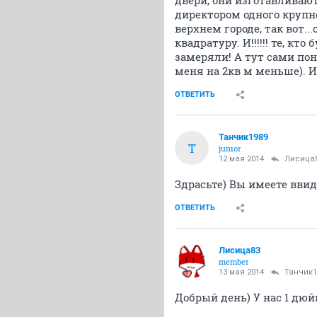
двери, они изготавливают
директором одного крупно
верхнем городе, так вот..
квадратуру. И!!!!!! те, к
замеряли! А тут сами по
меня на 2кв м меньше). И
ОТВЕТИТЬ
Танчик1989
Т
junior
12 мая 2014
Лисица
Здрасьте) Вы имеете ввид
ОТВЕТИТЬ
Лисица83
member
13 мая 2014
Танчик1
Добрый день) У нас 1 дюй