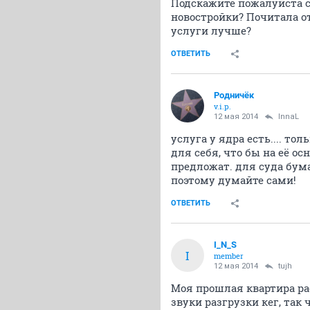
Подскажите пожалуйста с
новостройки? Почитала о
услуги лучше?
ОТВЕТИТЬ
Родничёк
v.i.p.
12 мая 2014
InnaL
услуга у ядра есть.... т
для себя, что бы на её о
предложат. для суда бума
поэтому думайте сами!
ОТВЕТИТЬ
I_N_S
I
member
12 мая 2014
tujh
Моя прошлая квартира ра
звуки разгрузки кег, так