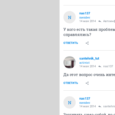
nas137
N
member
14 мая 2014
Автоин
У кого есть такая пробле
справлялись?
ОТВЕТИТЬ
santehnik_tut
activist
14 мая 2014
nas137
Да этот вопрос очень инт
ОТВЕТИТЬ
nas137
N
member
14 мая 2014
santehni
Зашивать само-собой, но 