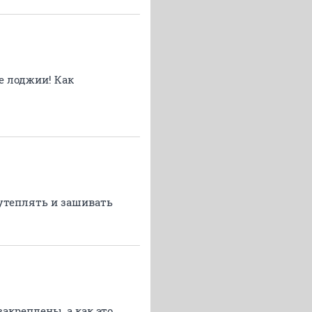
е лоджии! Как
 утеплять и зашивать
акреплены, а как это