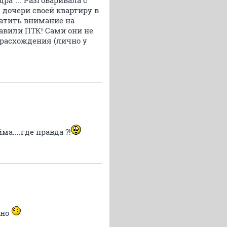
ра"... Разговаривала с
 дочери своей квартиру в
братить внимание на
ставили ПТК! Сами они не
 расхождения (лично у
а....где правда ?!
ано