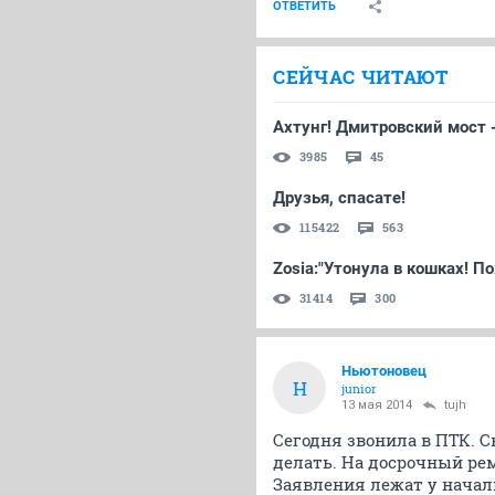
ОТВЕТИТЬ
СЕЙЧАС ЧИТАЮТ
Ахтунг! Дмитровский мост 
3985
45
Друзья, спасате!
115422
563
Zosia:"Утонула в кошках! По
31414
300
Ньютоновец
Н
junior
13 мая 2014
tujh
Сегодня звонила в ПТК. С
делать. На досрочный рем
Заявления лежат у начал