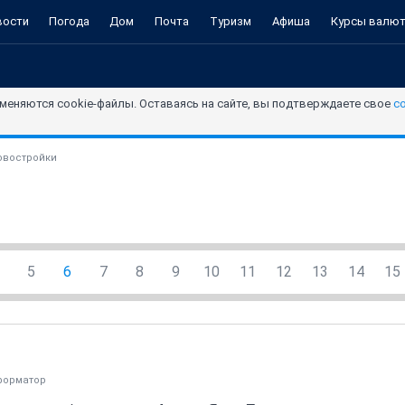
вости
Погода
Дом
Почта
Туризм
Афиша
Курсы валю
меняются cookie-файлы. Оставаясь на сайте, вы подтверждаете свое
с
овостройки
5
6
7
8
9
10
11
12
13
14
15
форматор