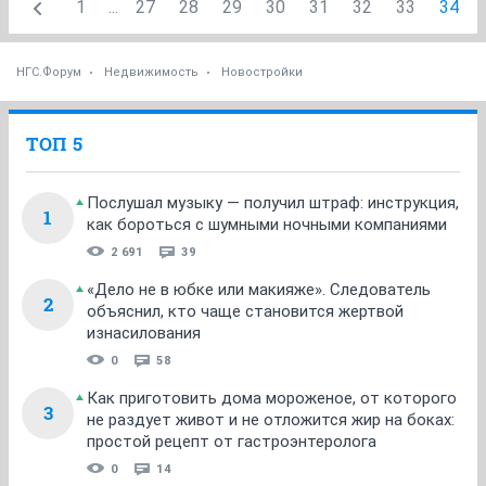
1
...
27
28
29
30
31
32
33
34
НГС.Форум
Недвижимость
Новостройки
ТОП 5
Послушал музыку — получил штраф: инструкция,
1
как бороться с шумными ночными компаниями
2 691
39
«Дело не в юбке или макияже». Следователь
2
объяснил, кто чаще становится жертвой
изнасилования
0
58
Как приготовить дома мороженое, от которого
3
не раздует живот и не отложится жир на боках:
простой рецепт от гастроэнтеролога
0
14