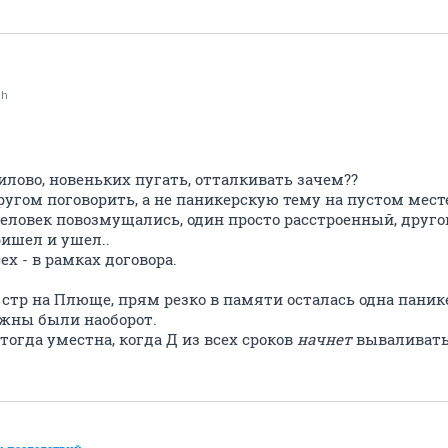
ah
илово, новеньких пугать, отталкивать зачем??
ругом поговорить, а не паникерскую тему на пустом мест
человек повозмущались, один просто расстроенный, друг
ришел и ушел..
сех - в рамках договора.
стр на Плюще, прям резко в памяти осталась одна паникер
олжны были наоборот.
тогда уместна, когда Д из всех сроков
начнет
вываливать