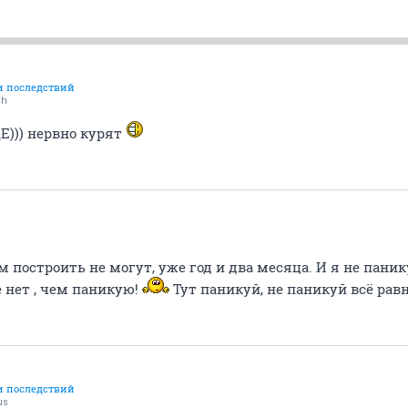
и последствий
ah
))) нервно курят
м построить не могут, уже год и два месяца. И я не пани
нет , чем паникую!
Тут паникуй, не паникуй всё равн
и последствий
us