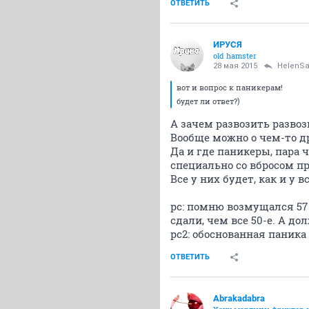
ОТВЕТИТЬ
ИРУСЯ
old hamster
28 мая 2015
HelenS
вот и вопрос к паникерам!
будет ли ответ?)
А зачем развозить развоз
Вообще можно о чем-то д
Да и где паникеры, пара 
специально со вбросом п
Все у них будет, как и у в
рс: помню возмущался 57 
сдали, чем все 50-е. А д
рс2: обоснованная паника 
ОТВЕТИТЬ
Abrakadabra