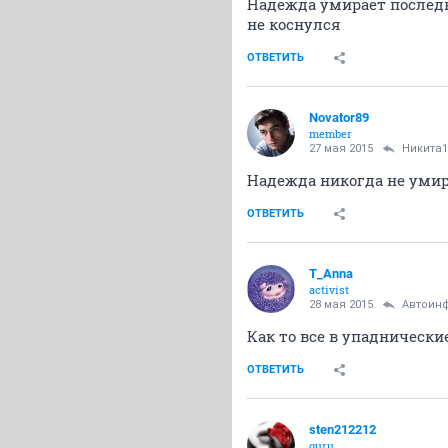
Надежда умирает последне
не коснулся
ОТВЕТИТЬ
Novator89
member
27 мая 2015
Никита1
Надежда никогда не умира
ОТВЕТИТЬ
T_Anna
activist
28 мая 2015
Автоин
Как то все в упаднически
ОТВЕТИТЬ
sten212212
guru