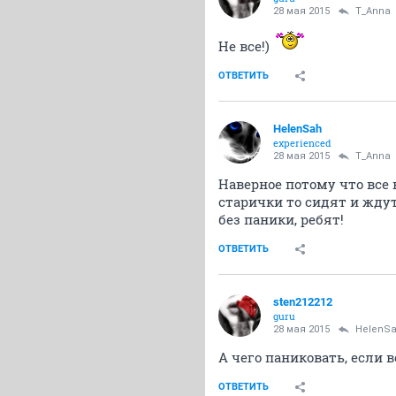
28 мая 2015
T_Anna
Не все!)
ОТВЕТИТЬ
HelenSah
experienced
28 мая 2015
T_Anna
Наверное потому что все 
старички то сидят и ждут
без паники, ребят!
ОТВЕТИТЬ
sten212212
guru
28 мая 2015
HelenS
А чего паниковать, если в
ОТВЕТИТЬ