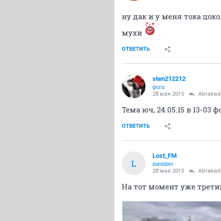
ну дак и у меня тока цок
мухи
ОТВЕТИТЬ
sten212212
guru
28 мая 2015
Abrakad
Тема юч, 24.05.15 в 13-03 
ОТВЕТИТЬ
Lost_FM
L
member
28 мая 2015
Abrakad
На тот момент уже трети