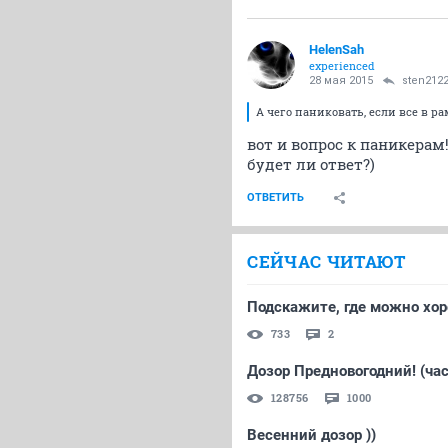
HelenSah
experienced
28 мая 2015
sten212
А чего паниковать, если все в ра
вот и вопрос к паникерам
будет ли ответ?)
ОТВЕТИТЬ
СЕЙЧАС ЧИТАЮТ
Подскажите, где можно хо
733
2
Дозор Предновогодний! (час
128756
1000
Весенний дозор ))