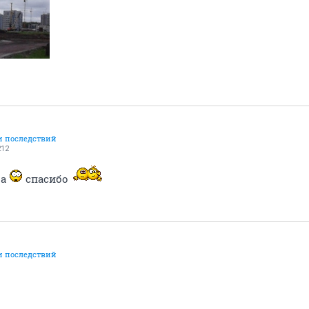
и последствий
212
ла
спасибо
и последствий