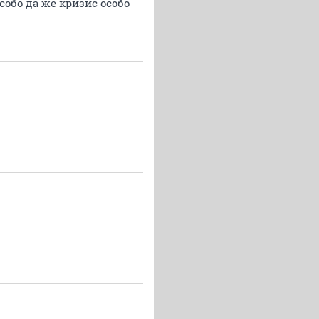
собо да же кризис особо