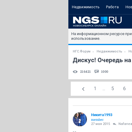
Недвижимость
Работа
Но
На информационном ресурсе при
использование.
НГС.Форум
Недвижимость
Н
Дискус! Очередь на 
216421
1000
1
...
5
6
Никита1993
member
27 мая 2015
Nafane