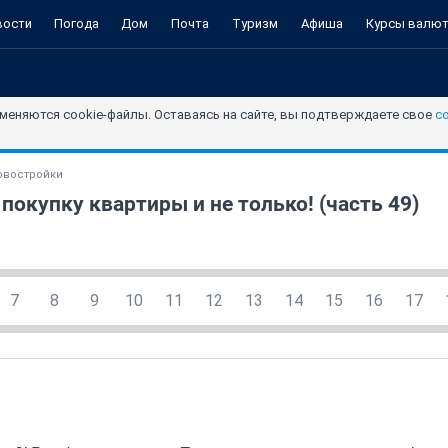
вости
Погода
Дом
Почта
Туризм
Афиша
Курсы валю
меняются cookie-файлы. Оставаясь на сайте, вы подтверждаете свое
с
овостройки
покупку квартиры и не только! (часть 49)
7
8
9
10
11
12
13
14
15
16
17
a