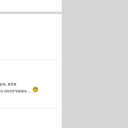
кую, или
о получишь....