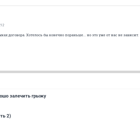
212
мках договора. Хотелось бы конечно пораньше... но это уже от нас не зависит.
!
рошо залечить грыжу
ть 2)