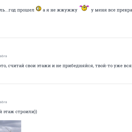
оль...год прошел
а я не жжужжу
у меня все прекрас
abra
фото, считай свои этажи и не прибедняйся, твой-то уже всяк
abra
й этаж строили))