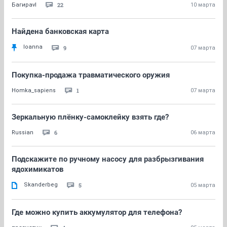
22
Багираvl
10 марта
Найдена банковская карта
Ioanna
9
07 марта
Покупка-продажа травматического оружия
1
Homka_sapiens
07 марта
Зеркальную плёнку-самоклейку взять где?
6
Russian
06 марта
Подскажите по ручному насосу для разбрызгивания
ядохимикатов
Skanderbeg
5
05 марта
Где можно купить аккумулятор для телефона?