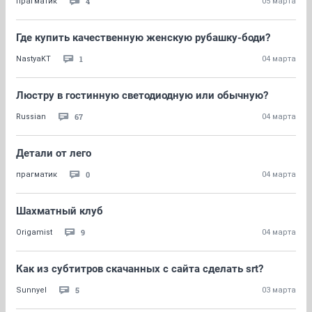
4
прагматик
05 марта
Где купить качественную женскую рубашку-боди?
1
NastyaKT
04 марта
Люстру в гостинную светодиодную или обычную?
67
Russian
04 марта
Детали от лего
0
прагматик
04 марта
Шахматный клуб
9
Origamist
04 марта
Как из субтитров скачанных с сайта сделать srt?
5
Sunnyel
03 марта