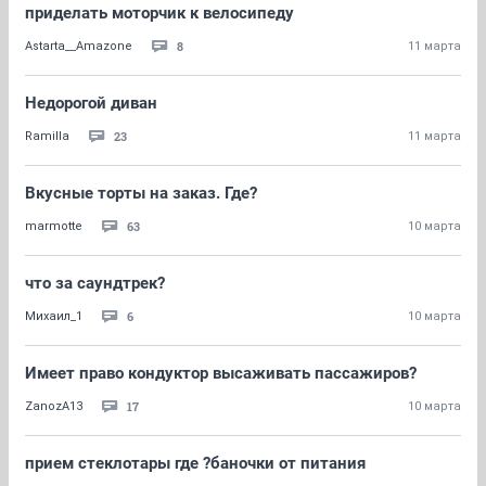
приделать моторчик к велосипеду
8
Astarta__Amazone
11 марта
Недорогой диван
23
Ramilla
11 марта
Вкусные торты на заказ. Где?
63
marmotte
10 марта
что за саундтрек?
6
Михаил_1
10 марта
Имеет право кондуктор высаживать пассажиров?
17
ZanozA13
10 марта
прием стеклотары где ?баночки от питания