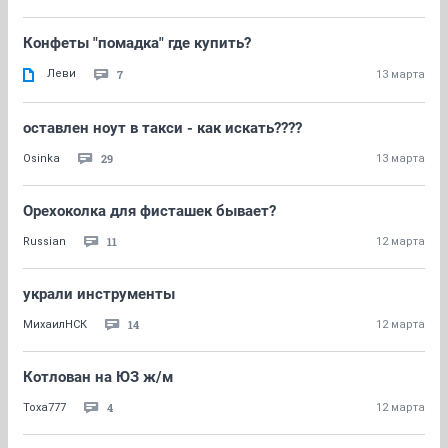
Конфеты "помадка" где купить?
Леви
7
13 марта
оставлен ноут в такси - как искать????
29
Osinka
13 марта
Орехоколка для фисташек бывает?
11
Russian
12 марта
украли инструменты
14
МихаилНСК
12 марта
Котлован на ЮЗ ж/м
4
Toxa777
12 марта