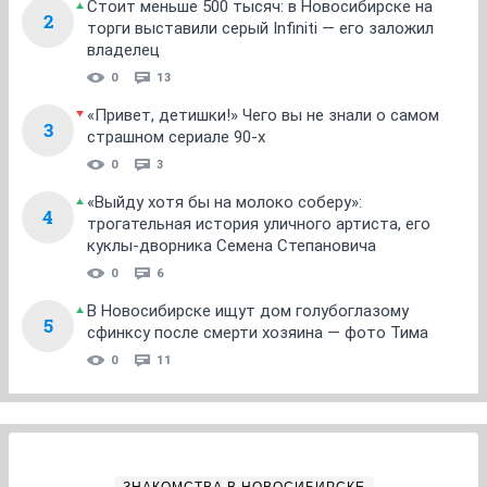
Стоит меньше 500 тысяч: в Новосибирске на
2
торги выставили серый Infiniti — его заложил
владелец
0
13
«Привет, детишки!» Чего вы не знали о самом
3
страшном сериале 90-х
0
3
«Выйду хотя бы на молоко соберу»:
4
трогательная история уличного артиста, его
куклы-дворника Семена Степановича
0
6
В Новосибирске ищут дом голубоглазому
5
сфинксу после смерти хозяина — фото Тима
0
11