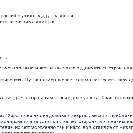
Новосиб в утиль сдадут за долги....
овте свечи зима длинная
rPlaY
ет чего то заказывать и как то сотрудничать со строител
нтировать. Ну, например, желает фирма построить пару д
рия дает добро и там строят два туалета. Такие высотн
ит:"Хорошо, но не два домика а квартал, высоты приблизи
монировало, а за уступки с вашей стороны мы снизим нало
ние, но сейчас именно так и надо, но в отличие от Чика