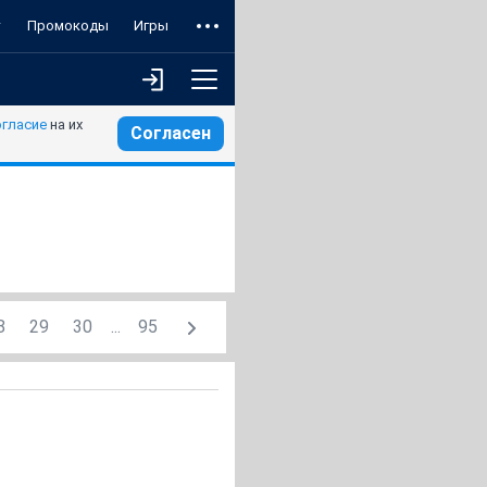
т
Промокоды
Игры
огласие
на их
Согласен
8
29
30
...
95