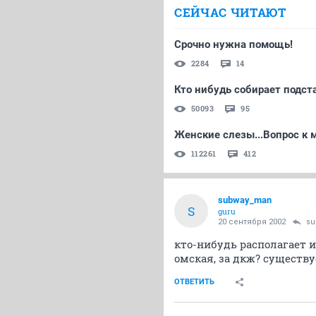
СЕЙЧАС ЧИТАЮТ
Срочно нужна помощь!
2284
14
Кто нибудь собирает подст
50093
95
Женские слезы...Вопрос к
112261
412
subway_man
S
guru
20 сентября 2002
su
кто-нибудь располагает 
омская, за дкж? существу
ОТВЕТИТЬ