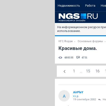
Недвижимость
Работа
Но
На информационном ресурсе при
использование.
НГС.Форум
Основные форумы
Красивые дома.
488335
4731
1
...
15
16
AirPlaY
A
v.i.p.
19 сентября 2002
Н