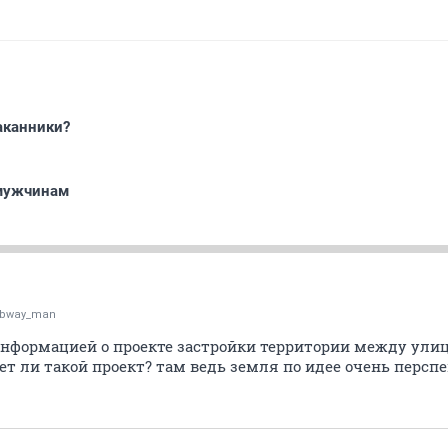
аканники?
 мужчинам
bway_man
информацией о проекте застройки территории между ули
ет ли такой проект? там ведь земля по идее очень персп