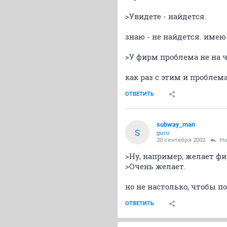
>Увидете - найдется.
знаю - не найдется. име
>У фирм проблема не на ч
как раз с этим и проблема
ОТВЕТИТЬ
subway_man
S
guru
20 сентября 2002
Н
>Ну, например, желает фи
>Очень желает.
но не настолько, чтобы п
ОТВЕТИТЬ