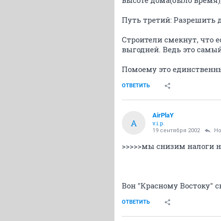
высоте дома(было время),
Путь третий: Разрешить д
Строители смекнут, что е
выгодней. Ведь это самый
Помоему это единственн
ОТВЕТИТЬ
AirPlaY
A
v.i.p.
19 сентября 2002
Н
>>>>>мы снизим налоги н
Вон "Красному Востоку" с
ОТВЕТИТЬ