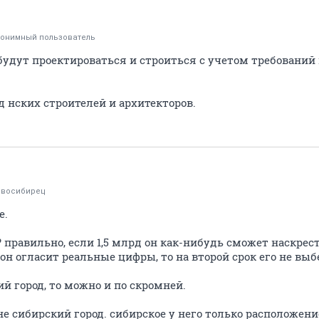
онимный пользователь
 будут проектироваться и строиться с учетом требован
од нских строителей и архитекторов.
овосибирец
е.
 правильно, если 1,5 млрд он как-нибудь сможет наскрести
 он огласит реальные цифры, то на второй срок его не выб
й город, то можно и по скромней.
 не сибирский город. сибирское у него только расположени