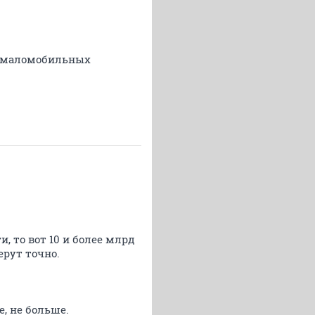
ий маломобильных
, то вот 10 и более млрд
ерут точно.
е, не больше.