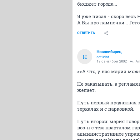
бюджет города...
Я уже писал - скоро весь 
А Вы про лампочки... Гот
ОТВЕТИТЬ
Новосибирец
Н
activist
19 сентября 2002
Ai
>>А что, у нас мэрия мож
Не заказывать, а регламе
желает.
Путь первый продажная мэ
зеркалах и с парковкой.
Путь второй: мэрия говор
воо-н с тем кварталом гар
административное управле