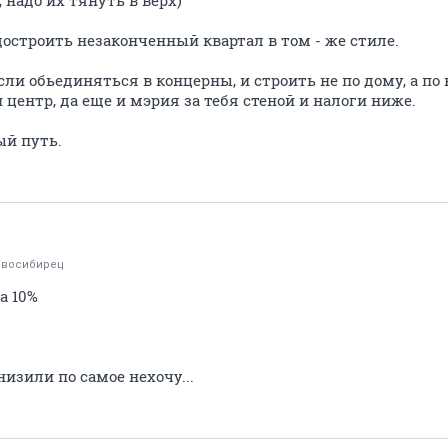
 надо их тянуть в верх)
остроить незаконченный квартал в том - же стиле.
сли обьединяться в концерны, и строить не по дому, а по 
 центр, да еще и мэрия за тебя стеной и налоги ниже.
ый путь.
овосибирец
а 10%
низили по самое нехочу...