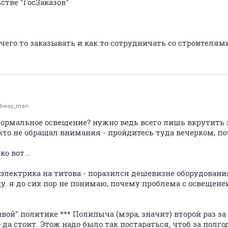
стве "ГосЗаказов"
 чего то заказывать и как то сотрудничать со строителям
bway_man
 нормальное освещение? нужно ведь всего лишь вкрутить 
кто не обращал внимания - пройдитесь туда вечерком, по
о вот...
 электрика на титова - поразился дешевизне оборудовани
цу. я до сих пор не понимаю, почему проблема с освещене
ивой" политике *** Полипыча (мэра, значит) второй раз з
 да стоит. Этож надо было так постараться, чтоб за полго