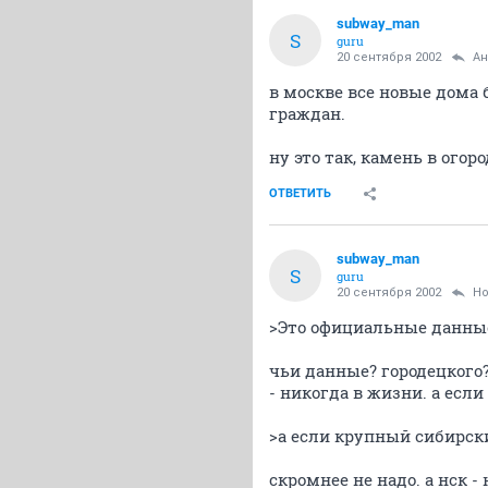
subway_man
S
guru
20 сентября 2002
Ан
в москве все новые дома
граждан.
ну это так, камень в огор
ОТВЕТИТЬ
subway_man
S
guru
20 сентября 2002
Н
>Это официальные данны
чьи данные? городецкого?
- никогда в жизни. а если
>а если крупный сибирски
скромнее не надо. а нск -