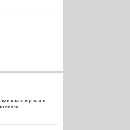
цами красноярская и
ективная.