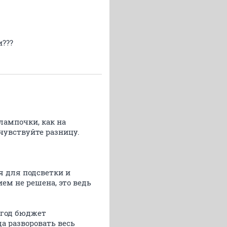
и???
лампочки, как на
чувствуйте разницу.
я для подсветки и
ием не решена, это ведь
а год бюджет
да разворовать весь