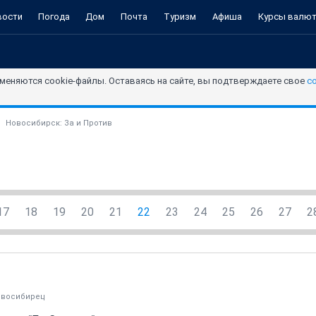
вости
Погода
Дом
Почта
Туризм
Афиша
Курсы валю
меняются cookie-файлы. Оставаясь на сайте, вы подтверждаете свое
с
Новосибирск: За и Против
17
18
19
20
21
22
23
24
25
26
27
2
овосибирец