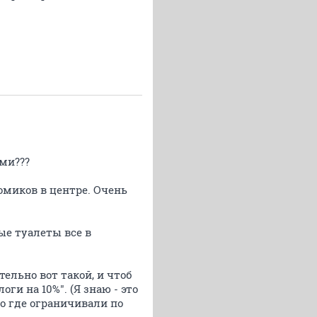
ями???
омиков в центре. Очень
ые туалеты все в
тельно вот такой, и чтоб
ги на 10%". (Я знаю - это
го где ограничивали по