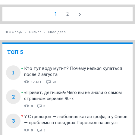
1
2
НГС.Форум
Бизнес
Свое дело
ТОП 5
Кто тут воду мутит? Почему нельзя купаться
1
после 2 августа
17 411
28
«Привет, детишки!» Чего вы не знали о самом
2
страшном сериале 90-х
0
3
У Стрельцов — любовная катастрофа, а у Овнов
3
— проблемы в поездках. Гороскоп на август
0
8