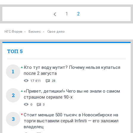
1
2
НГС.Форум
Бизнес
Свое дело
ТОП 5
Кто тут воду мутит? Почему нельзя купаться
1
после 2 августа
17 411
28
«Привет, детишки!» Чего вы не знали о самом
2
страшном сериале 90-х
0
3
Стоит меньше 500 тысяч: в Новосибирске на
3
торги выставили серый Infiniti — его заложил
владелец