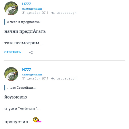
H777
самоделкин
31 декабря 2011
usquebaugh
А чего я предлогаю?
начни предл
А
гать
там посмотрим...
ОТВЕТИТЬ
H777
самоделкин
31 декабря 2011
usquebaugh
... вас Старейшин.
йоуюююю
я уже "veteran"...
пропустил...