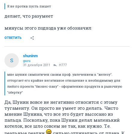
Я не против пусть пишет
делает, что разумеет
минусы этого подхода уже обозначил
ОТВЕТИТЬ
shuninm
S
guru
31 декабря 2011
H777
мне шунин симпатичен своим проф. увлечением к "железу".
отторгает его крайне негативное отношение к необходимому для
любого проекта "бизнес-паку" - оформлению продукта в рыночную
"обертку"
Да, Шунин вовсе не негативно относится с этому
тугаменту. Он просто не умеет это делать. Чисто
мнение Шунина, что все это будет высосано из
пальца. Поскольку, пока Шунин делал маленький
котелок, все шло совсем не так, как нужно. Т.е.
реальные реалии
сильно отличались от плана. К