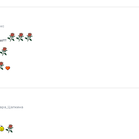
кс
ю!!!!
ара_Цапкина