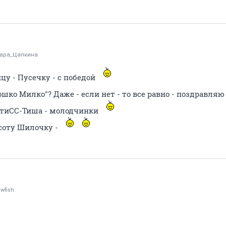
ара_Цапкина
у - Пусечку - с победой
шко Милко"? Даже - если нет - то все равно - поздравля
КотиСС-Тиша - молодчинки
соту Шилочку -
wfish