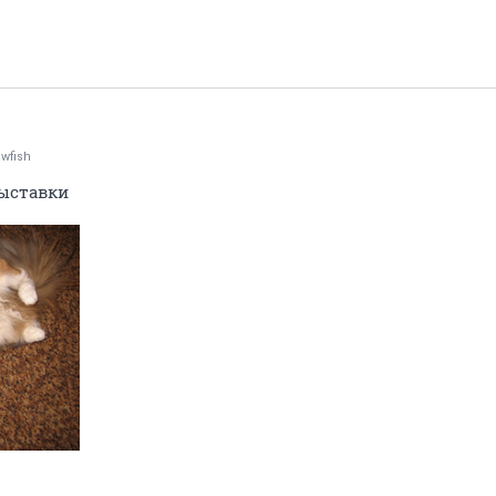
wfish
выставки