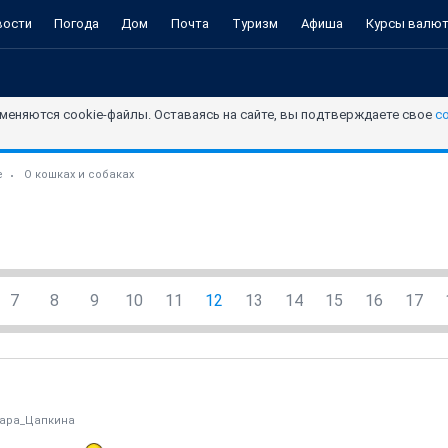
вости
Погода
Дом
Почта
Туризм
Афиша
Курсы валю
меняются cookie-файлы. Оставаясь на сайте, вы подтверждаете свое
с
е
О кошках и собаках
7
8
9
10
11
12
13
14
15
16
17
ара_Цапкина