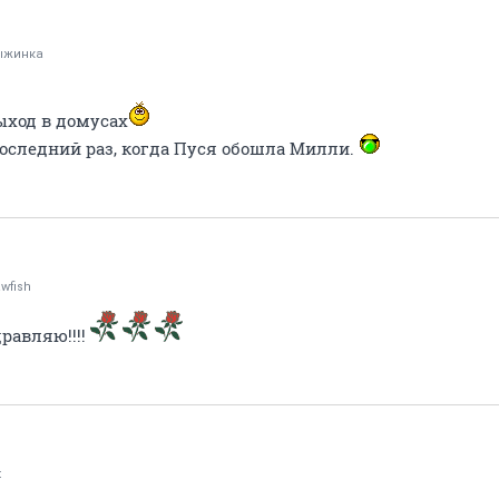
ыжинка
ыход в домусах
последний раз, когда Пуся обошла Милли.
wfish
дравляю!!!!
t