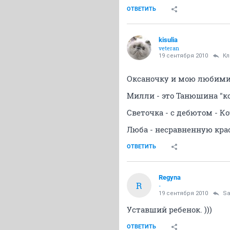
ОТВЕТИТЬ
kisulia
veteran
19 сентября 2010
Кл
Оксаночку и мою любимиц
Милли - это Танюшина "ко
Светочка - с дебютом - 
Люба - несравненную кра
ОТВЕТИТЬ
Regyna
R
-
19 сентября 2010
Sa
Уставший ребенок. )))
ОТВЕТИТЬ