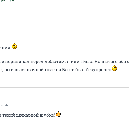
t
ения!
ше нервничал перед дебютом, я или Тиша. Но в итоге оба
, но в выставочной позе на Бэсте был безупречен
wfish
в такой шикарной шубке!