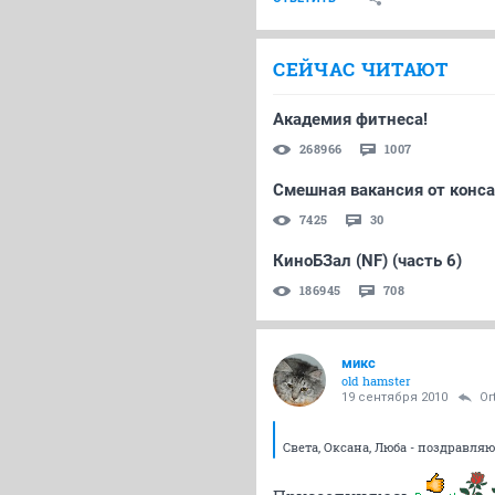
СЕЙЧАС ЧИТАЮТ
Академия фитнеса!
268966
1007
Смешная вакансия от конс
7425
30
КиноБЗал (NF) (часть 6)
186945
708
микс
old hamster
19 сентября 2010
Or
Света, Оксана, Люба - поздравляю!