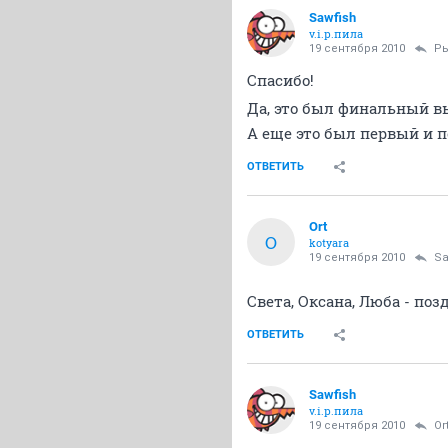
Sawfish
v.i.p.пила
19 сентября 2010
Р
Спасибо!
Да, это был финальный в
А еще это был первый и 
ОТВЕТИТЬ
Ort
O
kotyara
19 сентября 2010
Sa
Света, Оксана, Люба - поз
ОТВЕТИТЬ
Sawfish
v.i.p.пила
19 сентября 2010
Or