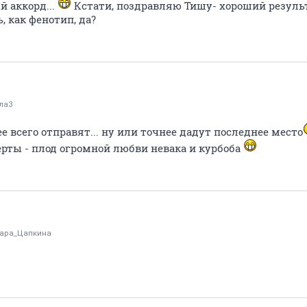
 аккорд...
Кстати, поздравляю Тишу- хороший результ
, как фенотип, да?
ла3
ее всего отправят... ну или точнее дадут последнее место
ерты - плод огромной любви невака и курбоба
ара_Цапкина