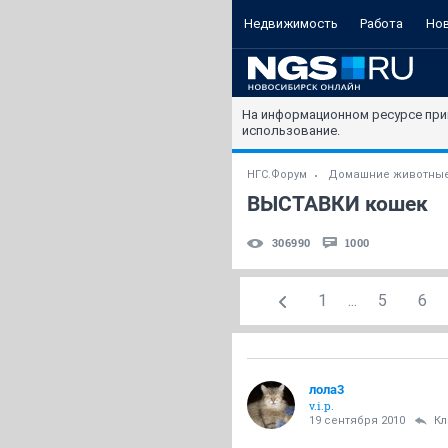
Недвижимость
Работа
Но
На информационном ресурсе при
использование.
НГС.Форум
Домашние животны
ВЫСТАВКИ кошек
306990
1000
1
...
5
6
лола3
v.i.p.
19 сентября 2010
Кл