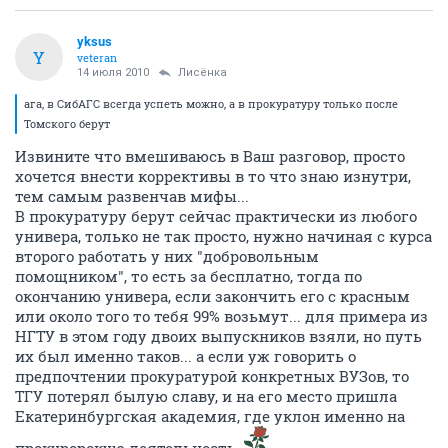
yksus
Y
veteran
14 июля 2010
Лисёнка
ага, в СибАГС всегда успеть можно, а в прокуратуру только после
Томского берут
Извините что вмешиваюсь в Ваш разговор, просто
хочется внести коррективы в то что знаю изнутри,
тем самым развенчав мифы...
В прокуратуру берут сейчас практически из любого
универа, только не так просто, нужно начиная с курса
второго работать у них "добровольным
помощником", то есть за бесплатно, тогда по
окончанию универа, если закончить его с красным
или около того то тебя 99% возьмут... для примера из
НГТУ в этом году двоих выпускников взяли, но путь
их был именно таков... а если уж говорить о
предпочтении прокуратурой конкретных ВУЗов, то
ТГУ потерял былую славу, и на его место пришла
Екатеринбургская академия, где уклон именно на