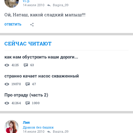
v.i.p.
14 июля 2010
Bagira_09
Ой, Наташ, какой сладкий малыш!!!
ОТВЕТИТЬ
СЕЙЧАС ЧИТАЮТ
как нам обустроить наши дороги...
4125
63
странно качает насос скваженный
19070
47
Про отраду (часть 2)
41264
1000
Лия
Дракон без башни
14 июля 2010
Bagira_09