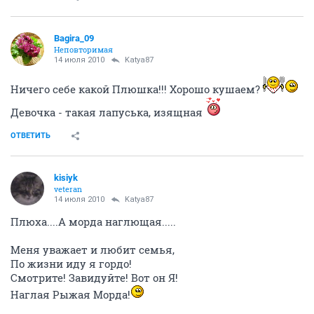
Bagira_09
Неповторимая
14 июля 2010
Katya87
Ничего себе какой Плюшка!!! Хорошо кушаем?
Девочка - такая лапуська, изящная
ОТВЕТИТЬ
kisiyk
veteran
14 июля 2010
Katya87
Плюха....А морда наглющая.....
Меня уважает и любит семья,
По жизни иду я гордо!
Смотрите! Завидуйте! Вот он Я!
Наглая Рыжая Морда!