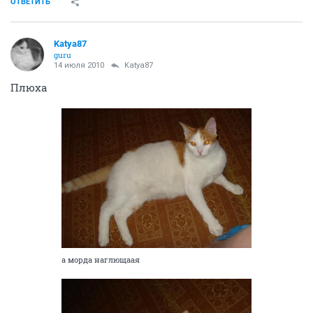
ОТВЕТИТЬ
Katya87
guru
14 июля 2010
Katya87
Плюха
а морда наглющаая