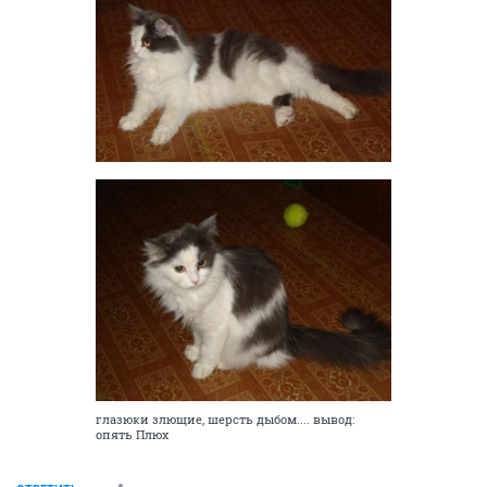
глазюки злющие, шерсть дыбом.... вывод:
опять Плюх