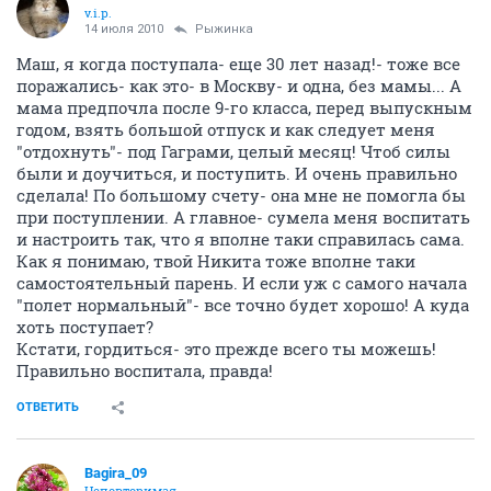
v.i.p.
14 июля 2010
Рыжинка
Маш, я когда поступала- еще 30 лет назад!- тоже все
поражались- как это- в Москву- и одна, без мамы... А
мама предпочла после 9-го класса, перед выпускным
годом, взять большой отпуск и как следует меня
"отдохнуть"- под Гаграми, целый месяц! Чтоб силы
были и доучиться, и поступить. И очень правильно
сделала! По большому счету- она мне не помогла бы
при поступлении. А главное- сумела меня воспитать
и настроить так, что я вполне таки справилась сама.
Как я понимаю, твой Никита тоже вполне таки
самостоятельный парень. И если уж с самого начала
"полет нормальный"- все точно будет хорошо! А куда
хоть поступает?
Кстати, гордиться- это прежде всего ты можешь!
Правильно воспитала, правда!
ОТВЕТИТЬ
Bagira_09
Неповторимая