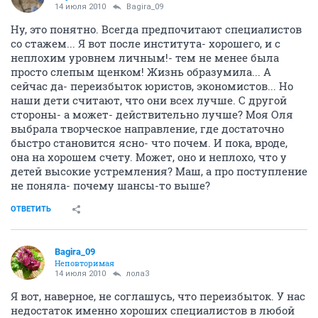
14 июля 2010
Bagira_09
Ну, это понятно. Всегда предпочитают специалистов
со стажем... Я вот после института- хорошего, и с
неплохим уровнем личным!- тем не менее была
просто слепым щенком! Жизнь образумила... А
сейчас да- переизбыток юристов, экономистов... Но
наши дети считают, что они всех лучше. С другой
стороны- а может- действительно лучше? Моя Оля
выбрала творческое направление, где достаточно
быстро становится ясно- что почем. И пока, вроде,
она на хорошем счету. Может, оно и неплохо, что у
детей высокие устремления? Маш, а про поступление
не поняла- почему шансы-то выше?
ОТВЕТИТЬ
Bagira_09
Неповторимая
14 июля 2010
лола3
Я вот, наверное, не соглашусь, что переизбыток. У нас
недостаток именно хороших специалистов в любой