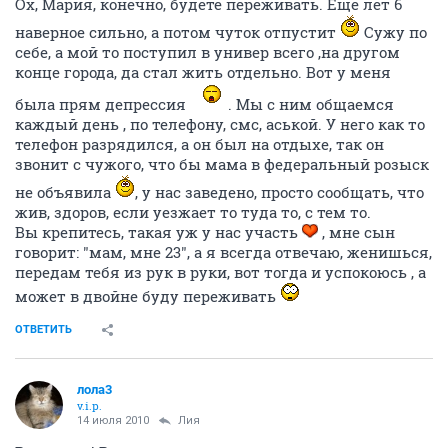
Ох, Мария, конечно, будете переживать. Еще лет 6
наверное сильно, а потом чуток отпустит
Сужу по
себе, а мой то поступил в универ всего ,на другом
конце города, да стал жить отдельно. Вот у меня
была прям депрессия
. Мы с ним общаемся
каждый день , по телефону, смс, аськой. У него как то
телефон разрядился, а он был на отдыхе, так он
звонит с чужого, что бы мама в федеральный розыск
не объявила
, у нас заведено, просто сообщать, что
жив, здоров, если уезжает то туда то, с тем то.
Вы крепитесь, такая уж у нас участь
, мне сын
говорит: "мам, мне 23", а я всегда отвечаю, женишься,
передам тебя из рук в руки, вот тогда и успокоюсь , а
может в двойне буду переживать
ОТВЕТИТЬ
лола3
v.i.p.
14 июля 2010
Лия