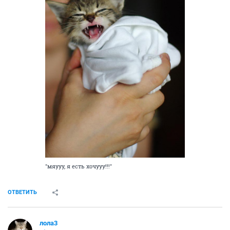
"мяууу, я есть хочууу!!!"
ОТВЕТИТЬ
лола3