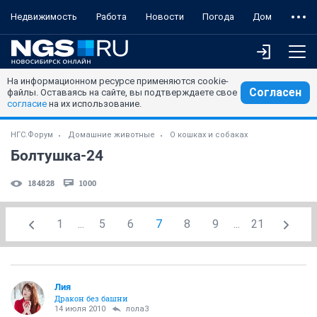
Недвижимость
Работа
Новости
Погода
Дом
На информационном ресурсе применяются cookie-
Согласен
файлы. Оставаясь на сайте, вы подтверждаете свое
согласие
на их использование.
НГС.Форум
Домашние животные
О кошках и собаках
Болтушка-24
184828
1000
1
...
5
6
7
8
9
...
21
Лия
Дракон без башни
14 июля 2010
лола3