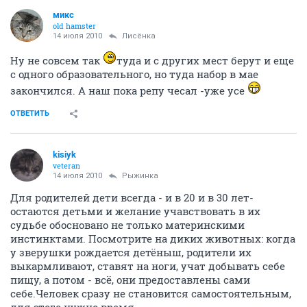
микс
old hamster
14 июля 2010
Лисёнка
Ну не совсем так
туда и с других мест берут и еще
с одного образовательного, но туда набор в мае
закончился. А наш пока репу чесал -уже усе
ОТВЕТИТЬ
kisiyk
veteran
14 июля 2010
Рыжинка
Для родителей дети всегда - и в 20 и в 30 лет-
остаются детьми и желание учавствовать в их
судьбе обосновано не только материнскими
инстинктами. Посмотрите на диких животных: когда
у зверушки рождается детёныш, родители их
выкармливают, ставят на ноги, учат добывать себе
пищу, а потом - всё, они предоставлены сами
себе.Человек сразу не становится самостоятельным,