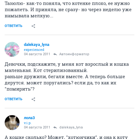
Тазюлю- как-то поняла, что котенке плохо, ее нужно
пожалеть. И приняла, не сразу- но через неделю уже
намывала мелкую...
ОТВЕТИТЬ
dalekaya_lyna
experienced
04 августа 2011
Автоинформатор
Девочки, подскажите, у меня кот взрослый и кошка
маленькая. Кот стерилизованный.
раньше дружили, бегали вместе. А теперь больше
дерутся. может поругались? если да, то как их
"помирить"?
ОТВЕТИТЬ
лола3
v.i.p.
04 августа 2011
dalekaya_lyna
А кошке сколько? Может, "хотюнчики", и она к коту