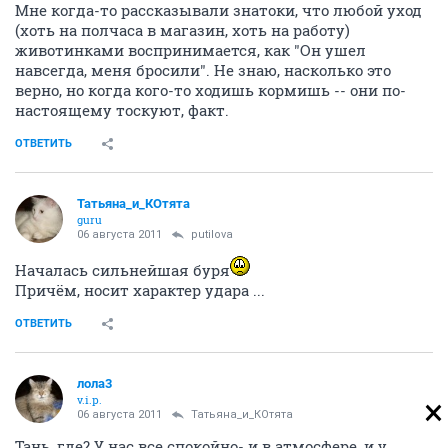
Мне когда-то рассказывали знатоки, что любой уход
(хоть на полчаса в магазин, хоть на работу)
животинками воспринимается, как "Он ушел
навсегда, меня бросили". Не знаю, насколько это
верно, но когда кого-то ходишь кормишь -- они по-
настоящему тоскуют, факт.
ОТВЕТИТЬ
Татьяна_и_КОтята
guru
06 августа 2011
putilova
Началась сильнейшая буря
Причём, носит характер удара ...
ОТВЕТИТЬ
лола3
v.i.p.
06 августа 2011
Татьяна_и_КОтята
Тань, где? У нас все спокойно- и в атмосфере, и у