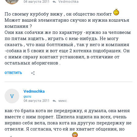
04 августа 2011
Vedmochka
По своему курбобу вижу , он общество любит
Может вашей элементарно скучно и нужна кошачья
компания ?
Они как собачки же по характеру -нужно за человеом
по пятам ходить , играть с кем-нибудь. Не могу
сказать , что наш болтливый , так у него и компания
-собака и 5 своих и вот еще 2 котенка подобрашек. Он
с ними свразу контакт установил, в отличиие от
остальных аборигенов .
ОТВЕТИТЬ
Vedmochka
V
guru
04 августа 2011
микс
как-то брала кота не передержку, я думала, она меня
вместе с ним порвет. Шипела ходила на всех, очень
нервно себя вела, пока кота на другую передержку не
отвезли. Я согласна, что ей не хватает общения, но