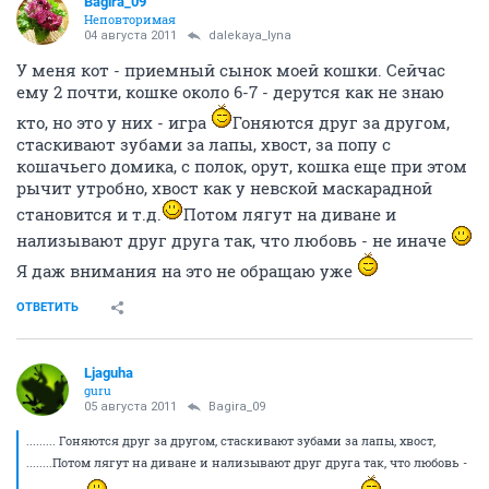
Bagira_09
Неповторимая
04 августа 2011
dalekaya_lyna
У меня кот - приемный сынок моей кошки. Сейчас
ему 2 почти, кошке около 6-7 - дерутся как не знаю
кто, но это у них - игра
Гоняются друг за другом,
стаскивают зубами за лапы, хвост, за попу с
кошачьего домика, с полок, орут, кошка еще при этом
рычит утробно, хвост как у невской маскарадной
становится и т.д.
Потом лягут на диване и
нализывают друг друга так, что любовь - не иначе
Я даж внимания на это не обращаю уже
ОТВЕТИТЬ
Ljaguha
guru
05 августа 2011
Bagira_09
......... Гоняются друг за другом, стаскивают зубами за лапы, хвост,
........Потом лягут на диване и нализывают друг друга так, что любовь -