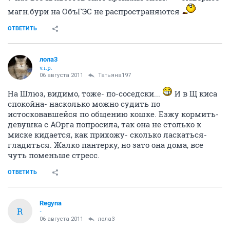
магн.бури на ОбъГЭС не распространяются
ОТВЕТИТЬ
лола3
v.i.p.
06 августа 2011
Татьяна197
На Шлюз, видимо, тоже- по-соседски...
И в Щ киса
спокойна- насколько можно судить по
истосковавшейся по общению кошке. Езжу кормить-
девушка с АОрга попросила, так она не столько к
миске кидается, как прихожу- сколько ласкаться-
гладиться. Жалко пантерку, но зато она дома, все
чуть поменьше стресс.
ОТВЕТИТЬ
Regyna
R
-
06 августа 2011
лола3