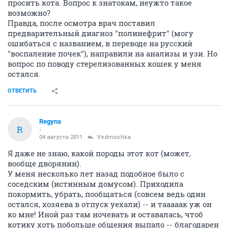
просить кота. Вопрос к знатокам, неужто такое
возможно?
Правда, после осмотра врач поставил
предварительный диагноз "полинефрит" (могу
ошибаться с названием, в переводе на русский
"воспаление почек"), направили на анализы и узи. Но
вопрос по поводу стерелизованных кошек у меня
остался.
ОТВЕТИТЬ
Regyna
R
-
04 августа 2011
Vedmochka
Я даже не знаю, какой породы этот кот (может,
вообще дворянин).
У меня несколько лет назад подобное было с
соседским (истинным домусом). Приходила
покормить, убрать, пообщаться (совсем ведь один
остался, хозяева в отпуск уехали) -- и тааааак уж он
ко мне! Иной раз там ночевать и оставалась, чтоб
котику хоть побольше общения выпало -- благодарен