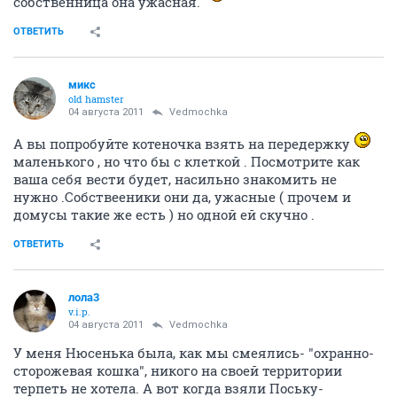
собственница она ужасная.
ОТВЕТИТЬ
микс
old hamster
04 августа 2011
Vedmochka
А вы попробуйте котеночка взять на передержку
маленького , но что бы с клеткой . Посмотрите как
ваша себя вести будет, насильно знакомить не
нужно .Собствееники они да, ужасные ( прочем и
домусы такие же есть ) но одной ей скучно .
ОТВЕТИТЬ
лола3
v.i.p.
04 августа 2011
Vedmochka
У меня Нюсенька была, как мы смеялись- "охранно-
сторожевая кошка", никого на своей территории
терпеть не хотела. А вот когда взяли Поську-