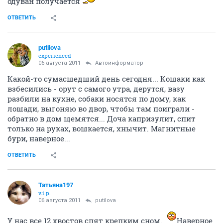
одуван получается
ОТВЕТИТЬ
putilova
experienced
06 августа 2011
Автоинформатор
Какой-то сумасшедший день сегодня... Кошаки как
взбесились - орут с самого утра, дерутся, вазу
разбили на кухне, собаки носятся по дому, как
лошади, выгоняю во двор, чтобы там поиграли -
обратно в дом щемятся... Доча капризулит, спит
только на руках, вошкается, хнычит. Магнитные
бури, наверное...
ОТВЕТИТЬ
Татьяна197
v.i.p.
06 августа 2011
putilova
У нас все 12 хвостов спят крепким сном.
Наверное