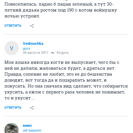
Повеселилась: ладно б пацан зеленый, а тут 30-
летний дядька ростом под 190 с котом войнушку
ночью устроил.
ОТВЕТИТЬ
Vedmochka
V
guru
04 августа 2011
Regyna
Моя кошка никогда когти не выпускает, чего бы с
ней не делали, жаловаться будет, а драться нет.
Правда, сопение не любит, это ее до бешенства
доводит, вот тогда да и поцарапать может, и
покусать. Но она сначала вид сделает, что собирается
укусить, а ежли с первого раза человек не понимает,
то и укусит...
ОТВЕТИТЬ
микс
old hamster