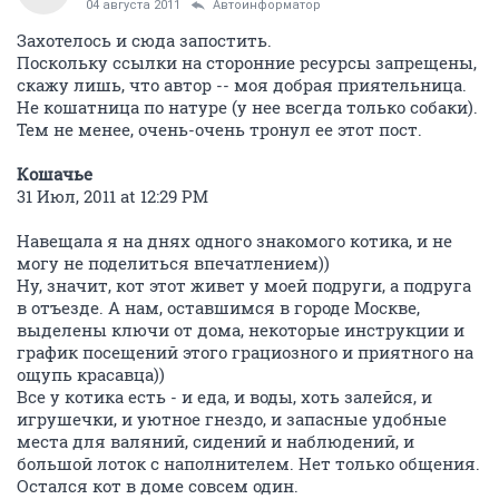
04 августа 2011
Автоинформатор
Захотелось и сюда запостить.
Поскольку ссылки на сторонние ресурсы запрещены,
скажу лишь, что автор -- моя добрая приятельница.
Не кошатница по натуре (у нее всегда только собаки).
Тем не менее, очень-очень тронул ее этот пост.
Кошачье
31 Июл, 2011 at 12:29 PM
Навещала я на днях одного знакомого котика, и не
могу не поделиться впечатлением))
Ну, значит, кот этот живет у моей подруги, а подруга
в отъезде. А нам, оставшимся в городе Москве,
выделены ключи от дома, некоторые инструкции и
график посещений этого грациозного и приятного на
ощупь красавца))
Все у котика есть - и еда, и воды, хоть залейся, и
игрушечки, и уютное гнездо, и запасные удобные
места для валяний, сидений и наблюдений, и
большой лоток с наполнителем. Нет только общения.
Остался кот в доме совсем один.