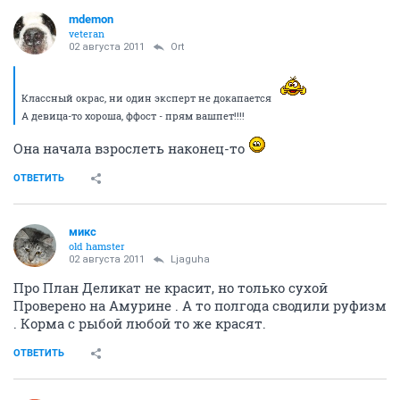
mdemon
veteran
02 августа 2011
Ort
Классный окрас, ни один эксперт не докапается
А девица-то хороша, ффост - прям вашпет!!!!
Она начала взрослеть наконец-то
ОТВЕТИТЬ
микс
old hamster
02 августа 2011
Ljaguha
Про План Деликат не красит, но только сухой
Проверено на Амурине . А то полгода сводили руфизм
. Корма с рыбой любой то же красят.
ОТВЕТИТЬ