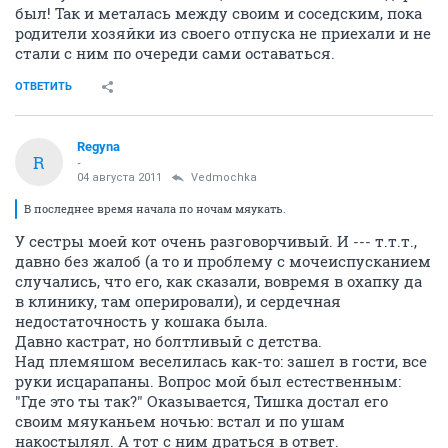
был! Так и металась между своим и соседским, пока
родители хозяйки из своего отпуска не приехали и не
стали с ним по очереди сами оставаться.
ОТВЕТИТЬ
Regyna
R
-
04 августа 2011
Vedmochka
В последнее время начала по ночам мяукать.
У сестры моей кот очень разговорчивый. И --- т.т.т.,
давно без жалоб (а то и проблему с мочеиспусканием
случались, что его, как сказали, вовремя в охапку да
в клинику, там оперировали), и сердечная
недостаточность у кошака была.
Давно кастрат, но болтливый с детства.
Над племяшом веселилась как-то: зашел в гости, все
руки исцарапаны. Вопрос мой был естественным:
"Где это ты так?" Оказывается, Тишка достал его
своим мяуканьем ночью: встал и по ушам
накостылял. А тот с ним драться в ответ.