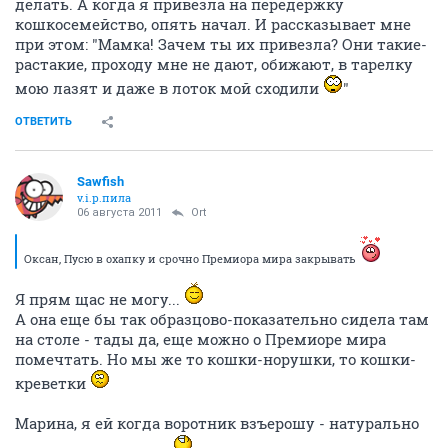
делать. А когда я привезла на передержку
кошкосемейство, опять начал. И рассказывает мне
при этом: "Мамка! Зачем ты их привезла? Они такие-
растакие, проходу мне не дают, обижают, в тарелку
мою лазят и даже в лоток мой сходили
"
ОТВЕТИТЬ
Sawfish
v.i.p.пила
06 августа 2011
Ort
Оксан, Пусю в охапку и срочно Премиора мира закрывать
Я прям щас не могу...
А она еще бы так образцово-показательно сидела там
на столе - тады да, еще можно о Премиоре мира
помечтать. Но мы же то кошки-норушки, то кошки-
креветки
Марина, я ей когда воротник взъерошу - натурально