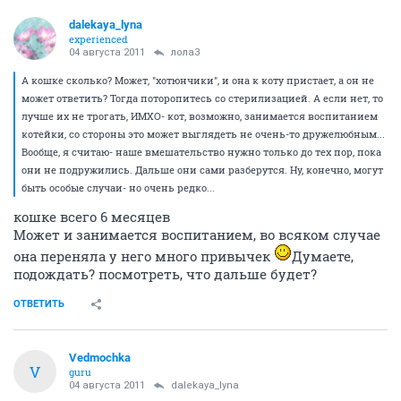
dalekaya_lyna
experienced
04 августа 2011
лола3
А кошке сколько? Может, "хотюнчики", и она к коту пристает, а он не
может ответить? Тогда поторопитесь со стерилизацией. А если нет, то
лучше их не трогать, ИМХО- кот, возможно, занимается воспитанием
котейки, со стороны это может выглядеть не очень-то дружелюбным...
Вообще, я считаю- наше вмешательство нужно только до тех пор, пока
они не подружились. Дальше они сами разберутся. Ну, конечно, могут
быть особые случаи- но очень редко...
кошке всего 6 месяцев
Может и занимается воспитанием, во всяком случае
она переняла у него много привычек
Думаете,
подождать? посмотреть, что дальше будет?
ОТВЕТИТЬ
Vedmochka
V
guru
04 августа 2011
dalekaya_lyna