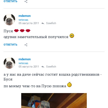
ОТВЕТИТЬ
mdemon
veteran
05 августа 2011
Sawfish
Пуся
одуван замечательный получился
ОТВЕТИТЬ
mdemon
veteran
05 августа 2011
Sawfish
а у нас на даче сейчас гостит кошка родственников -
Буся
по моему чем-то на Пусю похожа