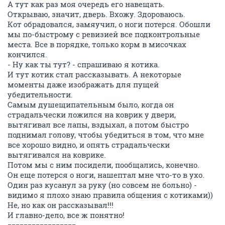
А тут как раз моя очередь его навещать.
Открываю, значит, дверь. Вхожу. Здороваюсь.
Кот обрадовался, замяучил, о ноги потерся. Обошли
мы по-быстрому с ревизией все подконтрольные
места. Все в порядке, только корм в мисочках
кончился.
- Ну как ты тут? - спрашиваю я котика.
И тут котик стал рассказывать. А некоторые
моменты даже изображать для пущей
убедительности.
Самым душещипательным было, когда он
страдальчески ложился на коврик у двери,
вытягивал все лапы, вздыхал, а потом быстро
поднимал голову, чтобы убедиться в том, что мне
все хорошо видно, и опять страдальчески
вытягивался на коврике.
Потом мы с ним посидели, пообщались, конечно.
Он еще потерся о ноги, нашептал мне что-то в ухо.
Один раз кусанул за руку (но совсем не больно) -
видимо я плохо знаю правила общения с котиками))
Не, но как он рассказывал!!!
И главно-дело, все ж понятно!