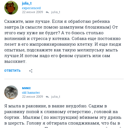
julia_t
experienced
22 июня 2009
julia_t
Скажите, мне лучше. Если я обработаю ребенка
завтра.(в смысле помою шампунем блошиным) От
этого ему хуже не будет? А то боюсь столько
волнений и стресса у котенка. Собака еще постоянно
лезет в его импровизированную клетку. И еще люди
опытные, подскажите как такую мелипуську мыть
лучше.И потом надо его феном сушить или сам
высохнет.
ОТВЕТИТЬ
микс
old hamster
22 июня 2009
julia_t
Я мыла в раковине, в ванне неудобно. Садим в
раковину попой к сливному отверстию , головой на
бортик . Мылим ( по инструкции) вбиваем эту дрянь
в шерсть. Голову я обтирала спонджиками, что бы в