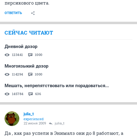
персикового цвета.
ОТВЕТИТЬ
СЕЙЧАС ЧИТАЮТ
Дневной дозор
123441
1000
Многоязыкий дозор
114294
1000
Мешать, непрепятствовать или порадоваться...
145784
636
julia_t
experienced
22 июня 2009
julia_t
Да , как раз успели в Энималз они до 8 работают, а