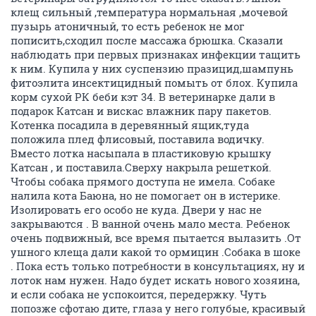
клещ сильный ,температура нормальная ,мочевой
пузырь атоничный, то есть ребенок не мог
пописить,сходил после массажа брюшка. Сказали
наблюдать при первых признаках инфекции тащить
к ним. Купила у них суспензию празицид,шампунь
фитоэлита инсектицидный помыть от блох. Купила
корм сухой РК беби кэт 34. В ветеринарке дали в
подарок Катсан и вискас влажник пару пакетов.
Котенка посадила в деревянный ящик,туда
положила плед флисовый, поставила водичку.
Вместо лотка насыпала в пластиковую крышку
Катсан , и поставила.Сверху накрыла решеткой.
Чтобы собака прямого доступа не имела. Собаке
налила кота Баюна, но не помогает он в истерике.
Изолировать его особо не куда. Двери у нас не
закрываются . В ванной очень мало места. Ребенок
очень подвижный, все время пытается вылазить .От
ушного клеща дали какой то ормицин .Собака в шоке
. Пока есть только потребности в консультациях, ну и
лоток нам нужен. Надо будет искать нового хозяина,
и если собака не успокоится, передержку. Чуть
попозже сфотаю дите, глаза у него голубые, красивый