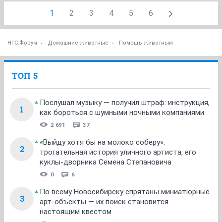
1
2
3
4
5
6
НГС.Форум
Домашние животные
Помощь животным
ТОП 5
Послушал музыку — получил штраф: инструкция,
1
как бороться с шумными ночными компаниями
2 691
37
«Выйду хотя бы на молоко соберу»:
2
трогательная история уличного артиста, его
куклы-дворника Семена Степановича
0
6
По всему Новосибирску спрятаны миниатюрные
3
арт-объекты — их поиск становится
настоящим квестом