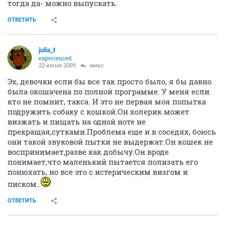
тогда да- можно выпускать.
ОТВЕТИТЬ
julia_t
experienced
22 июня 2009
микс
Эх, девочки если бы все так просто было, я бы давно
была окошачена по полной программе. У меня если
кто не помнит, такса. И это не первая моя попытка
подружить собаку с кошкой.Он холерик может
визжать и пищать на одной ноте не
прекращая,сутками.Проблема еще и в соседях, боюсь
они такой звуковой пытки не выдержат.Он кошек не
воспринимает,разве как добычу.Он вроде
понимает,что маленький пытается полизать его
понюхать, но все это с истерическим визгом и
писком..
ОТВЕТИТЬ