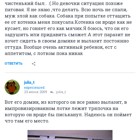
чистенький был.. :(.Но девочки ситуация похоже
патовая. Я не знаю ,что делать. Всю ночь не спали,
муж злой как собака. Собака при попытке оттащить
ее от котенка меня покусала.Котенка он вроде как не
кусает, но гоняет его как мячик.Я боюсь, что он его
задушить или придавить сможет.А этот паразит не
хочет сидеть в своем домике и вылазит постоянно
оттуда. Вообще очень активный ребенок, ест с
аппетитом, с лотком пока никак
ОТВЕТИТЬ
julia_t
experienced
23 июня 2009
julia_t
Вот его домик, из которого он все равно вылазит, в
импровизированном лотке лежит тряпочка на
которую он вроде бы письканул. Надеюсь он поймет
что там его место.