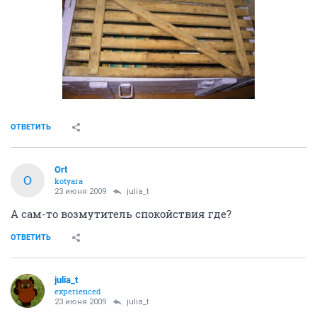
ОТВЕТИТЬ
Ort
O
kotyara
23 июня 2009
julia_t
А сам-то возмутитель спокойствия где?
ОТВЕТИТЬ
julia_t
experienced
23 июня 2009
julia_t