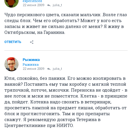
experienced
22 июня 2009
julia_t
Чудо персикового цвета, сказали мальчик .Возле глаз
следы блох. Чем его обработать? Может у кого есть
запасы и живет не сильно далеко от меня? Я живу в
Октябрьском, на Гаранина.
ОТВЕТИТЬ
Рыжинка
Рыжинка
22 июня 2009
julia_t
Юля, спокойно, без паники. Его можно изолировать в
ванной? Поставить ему там коробку с мягкой теплой
тряпочкой, лоточе, мисочки. Переноска не одойдет - в
нее лоток и мски не поместятся. Клетка - в принципе
да, пойдет. Котенка надо свозить в ветеринарк,
просветить лампой на предмет лишая, обработать от
блох и проглистогонить. Там и про препараты
скажут. Я рекомендую доктора Тетерина в
Центрветклинике при НИИТО.