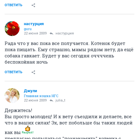
ОТВЕТИТЬ
настурция
guru
22 июня 2009
настурция
Рада что у вас пока все получается. Котенок будет
пока пищать. Ему страшно, мамы рядом нету, да ещё
собака гавкает. Будет у вас сегодня оччччень
беспокойная ночь
ОТВЕТИТЬ
Джули
Главная кошка НГС
22 июня 2009
julia_t
Держитесь!
Вы просто молодец! И к вету съездили и делаете, все
что в ваших силах! Эх, вот побольше бы таких людей
как вы
предлагаю попытаться "познакомить" котенка с