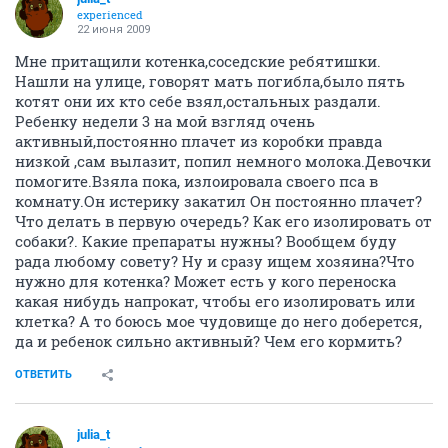
experienced
22 июня 2009
Мне притащили котенка,соседские ребятишки.
Нашли на улице, говорят мать погибла,было пять
котят они их кто себе взял,остальных раздали.
Ребенку недели 3 на мой взгляд очень
активный,постоянно плачет из коробки правда
низкой ,сам вылазит, попил немного молока.Девочки
помогите.Взяла пока, излоировала своего пса в
комнату.Он истерику закатил Он постоянно плачет?
Что делать в первую очередь? Как его изолировать от
собаки?. Какие препараты нужны? Вообщем буду
рада любому совету? Ну и сразу ищем хозяина?Что
нужно для котенка? Может есть у кого переноска
какая нибудь напрокат, чтобы его изолировать или
клетка? А то боюсь мое чудовище до него доберется,
да и ребенок сильно активный? Чем его кормить?
ОТВЕТИТЬ
julia_t