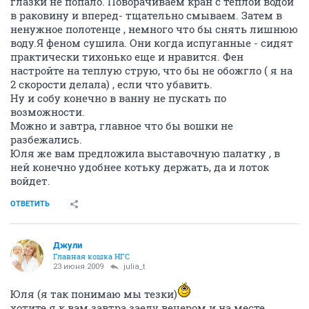
глазки не попало. Поворачиваем кран с теплой водой
в раковину и вперед- тщательно смываем. Затем в
ненужное полотенце , немного что бы снять лишнюю
воду.Я феном сушила. Они когда испуганные - сидят
практически тихонько еще и нравится. Фен
настройте на теплую струю, что бы не обожгло ( я на
2 скорости делала) , если что убавить.
Ну и собу конечно в ванну не пускать по
возможности.
Можно и завтра, главное что бы вошки не
разбежались.
Юля же вам предложила выставочную палатку , в
ней конечно удобнее котьку держать, да и лоток
войдет.
ОТВЕТИТЬ
Джули
Главная кошка НГС
23 июня 2009
julia_t
Юля (я так понимаю мы тезки)
хотите я к вам завтра заеду вечером и на месте