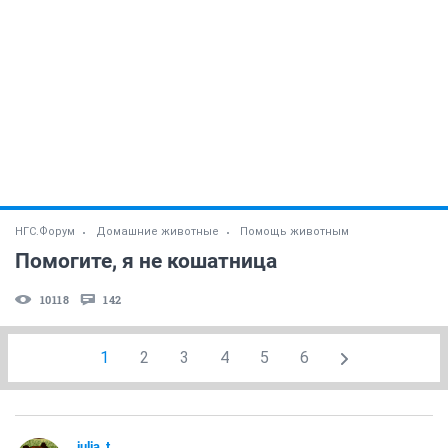
НГС.Форум
Домашние животные
Помощь животным
Помогите, я не кошатница
10118
142
1
2
3
4
5
6
julia_t