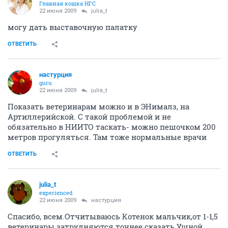
Главная кошка НГС
22 июня 2009
julia_t
могу дать выставочную палатку
ОТВЕТИТЬ
настурция
guru
22 июня 2009
julia_t
Показать ветеринарам можно и в ЭНималз, на
Артиллерийской. С такой проблемой и не
обязательно в НИИТО таскать- можно пешочком 200
метров прогуляться. Там тоже нормальные врачи
ОТВЕТИТЬ
julia_t
experienced
22 июня 2009
настурция
Спасибо, всем.Отчитываюсь Котенок мальчик,от 1-1,5
ветеринары затрудняются точнее сказать.Ушной