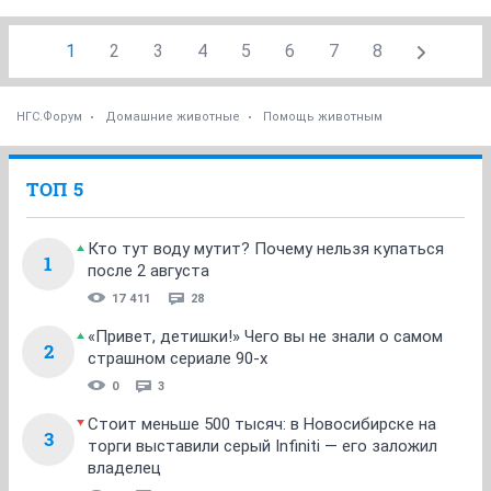
1
2
3
4
5
6
7
8
НГС.Форум
Домашние животные
Помощь животным
ТОП 5
Кто тут воду мутит? Почему нельзя купаться
1
после 2 августа
17 411
28
«Привет, детишки!» Чего вы не знали о самом
2
страшном сериале 90-х
0
3
Стоит меньше 500 тысяч: в Новосибирске на
3
торги выставили серый Infiniti — его заложил
владелец