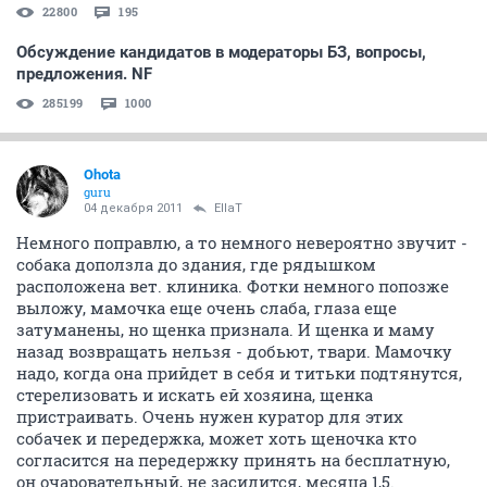
22800
195
Обсуждение кандидатов в модераторы БЗ, вопросы,
предложения. NF
285199
1000
Ohota
guru
04 декабря 2011
EllaT
Немного поправлю, а то немного невероятно звучит -
собака доползла до здания, где рядышком
расположена вет. клиника. Фотки немного попозже
выложу, мамочка еще очень слаба, глаза еще
затуманены, но щенка признала. И щенка и маму
назад возвращать нельзя - добьют, твари. Мамочку
надо, когда она прийдет в себя и титьки подтянутся,
стерелизовать и искать ей хозяина, щенка
пристраивать. Очень нужен куратор для этих
собачек и передержка, может хоть щеночка кто
согласится на передержку принять на бесплатную,
он очаровательный, не засидится, месяца 1,5.