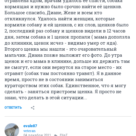
отравлена ядом, врачам удалось её спасти, собака
кормящая и нужно было срочно найти её щенков.
Большое спасибо, Диане, Жене и всем кто
откликнулся. Удалось найти женщин, которые
кормили собаку и ей щенков, с их слов, щенков было
2, последний раз собаку и щенков видели в 12 часов
дня, затем собака и 1 щенок пропали ( мама доползла
до клиники, щенок исчез - видимо умер от яда).
Второго щенка мы нашли - это очаровательный
мальчик. Диана позже выложит его фото. До утра
щенок и его мама в клинике, дольше их держать там
не смогут, если они вернутся на старое место - их
отравят (собак там постоянно травят). Я в данное
время, просто не в состоянии заниматься
кураторством этих собак. Единственное, что я могу
сделать - заняться пристроем щенка. Я просто не
знаю, что делать в этой ситуации...
ОТВЕТИТЬ
evale87
veteran
04 декабря 2011
EllaT