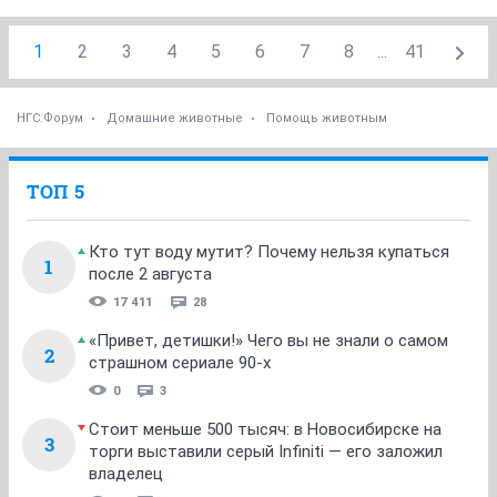
1
2
3
4
5
6
7
8
...
41
НГС.Форум
Домашние животные
Помощь животным
ТОП 5
Кто тут воду мутит? Почему нельзя купаться
1
после 2 августа
17 411
28
«Привет, детишки!» Чего вы не знали о самом
2
страшном сериале 90-х
0
3
Стоит меньше 500 тысяч: в Новосибирске на
3
торги выставили серый Infiniti — его заложил
владелец