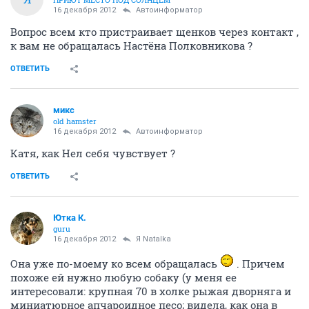
16 декабря 2012
Автоинформатор
Вопрос всем кто пристраивает щенков через контакт ,
к вам не обращалась Настёна Полковникова ?
ОТВЕТИТЬ
микс
old hamster
16 декабря 2012
Автоинформатор
Катя, как Нел себя чувствует ?
ОТВЕТИТЬ
Ютка К.
guru
16 декабря 2012
Я Natalka
Она уже по-моему ко всем обращалась
. Причем
похоже ей нужно любую собаку (у меня ее
интересовали: крупная 70 в холке рыжая дворняга и
миниатюрное апчароидное песо; видела, как она в