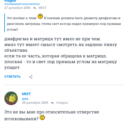
magius
Анонимный пользователь
27 декабря 2004
MIST
Это вообще к чему
И какими должны быть диаметр диафрагмы и
диагональ матрицы, чтобы свет всегда падал примерно под прямым
углом?
диафрагма и матрица тут имхо не при чем.
имхо тут имеет смысл смотреть на заднюю линзу
объектива.
если та ее часть, которая обращена к матрице,
плоская - то и свет под прямым углом на матрицу
упадет.
ОТВЕТИТЬ
MIST
джа
28 декабря 2004
magius
Это не вы мне про относительне отверстие
втолковывали?