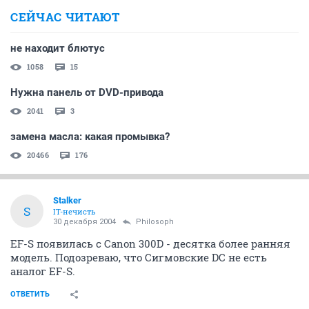
СЕЙЧАС ЧИТАЮТ
не находит блютус
1058
15
Нужна панель от DVD-привода
2041
3
замена масла: какая промывка?
20466
176
Stalker
S
IT-нечисть
30 декабря 2004
Philosoph
EF-S появилась с Canon 300D - десятка более ранняя
модель. Подозреваю, что Сигмовские DC не есть
аналог EF-S.
ОТВЕТИТЬ