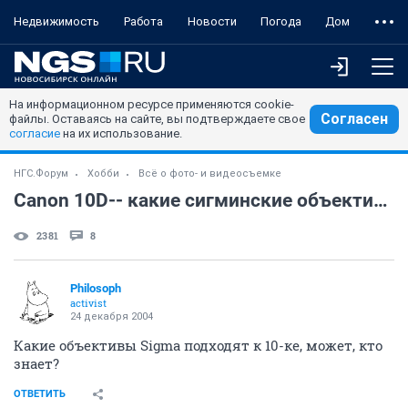
Недвижимость
Работа
Новости
Погода
Дом
На информационном ресурсе применяются cookie-
Согласен
файлы. Оставаясь на сайте, вы подтверждаете свое
согласие
на их использование.
НГС.Форум
Хобби
Всё о фото- и видеосъемке
Canon 10D-- какие сигминские объективы подойдут?
2381
8
Philosoph
activist
24 декабря 2004
Какие объективы Sigma подходят к 10-ке, может, кто
знает?
ОТВЕТИТЬ