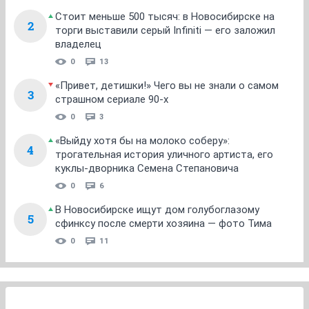
Стоит меньше 500 тысяч: в Новосибирске на
2
торги выставили серый Infiniti — его заложил
владелец
0
13
«Привет, детишки!» Чего вы не знали о самом
3
страшном сериале 90-х
0
3
«Выйду хотя бы на молоко соберу»:
4
трогательная история уличного артиста, его
куклы-дворника Семена Степановича
0
6
В Новосибирске ищут дом голубоглазому
5
сфинксу после смерти хозяина — фото Тима
0
11