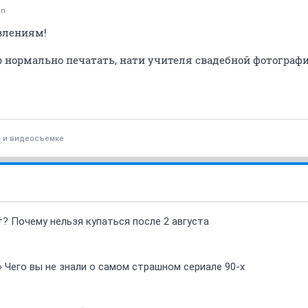
an
влениям!
 нормально печатать, нати учителя свадебной фотографии
- и видеосъемке
т? Почему нельзя купаться после 2 августа
» Чего вы не знали о самом страшном сериале 90-х