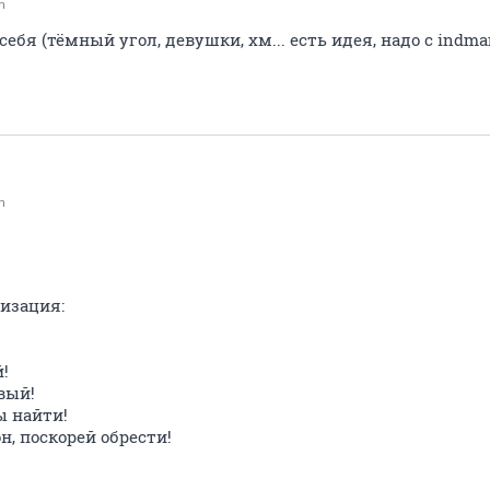
n
 себя (тёмный угол, девушки, хм... есть идея, надо с indma
n
изация:
!
вый!
ы найти!
, поскорей обрести!