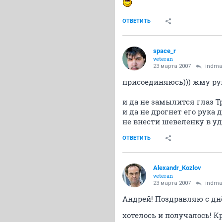
ОТВЕТИТЬ
space_r
veteran
23 марта 2007
indm
присоединяюсь))) жму рук
и да не замылится глаз 
и да не дрогнет его рука 
не внести шевеленку в уд
ОТВЕТИТЬ
Alexandr_Kozlov
veteran
23 марта 2007
indm
Андрей! Поздравляю с дн
хотелось и получалось! К