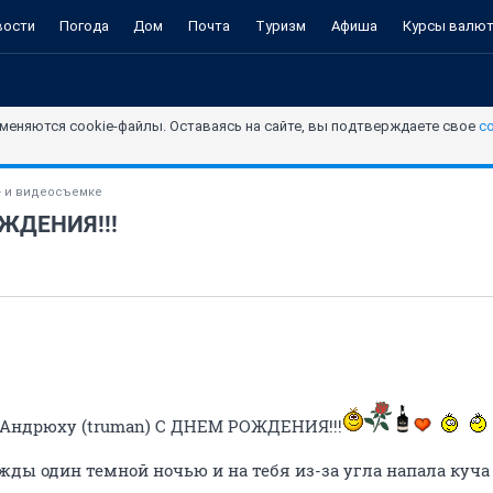
вости
Погода
Дом
Почта
Туризм
Афиша
Курсы валю
меняются cookie-файлы. Оставаясь на сайте, вы подтверждаете свое
с
- и видеосъемке
ОЖДЕНИЯ!!!
 Андрюху (truman) С ДНЕМ РОЖДЕНИЯ!!!
жды один темной ночью и на тебя из-за угла напала куч