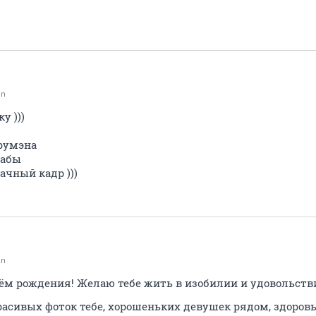
an
у )))
Трумэна
дабы
ачный кадр )))
an
ём рождения! Желаю тебе жить в изобилии и удовольстви
расивых фоток тебе, хорошеньких девушек рядом, здоров