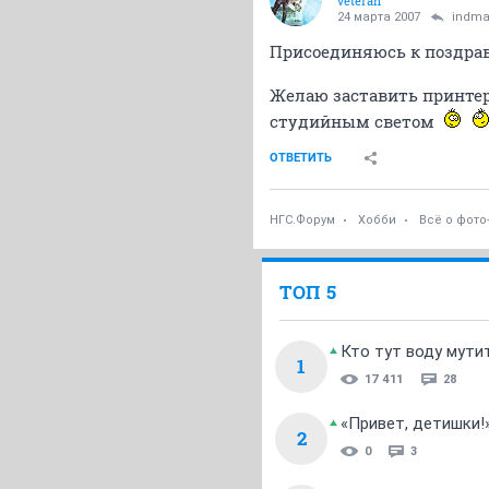
veteran
24 марта 2007
indm
Присоединяюсь к поздра
Желаю заставить принтер
студийным светом
ОТВЕТИТЬ
НГС.Форум
Хобби
Всё о фото
ТОП 5
Кто тут воду мути
1
17 411
28
«Привет, детишки!
2
0
3