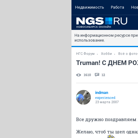
Недвижимость
Работа
Но
На информационном ресурсе при
использование.
НГС.Форум
Хобби
Всё о фото
Truman! С ДНЕМ Р
1610
12
indman
experienced
23 марта 2007
Все дружно поздравляем
Желаю, чтоб ты шел одна