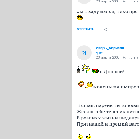
23 марта 2007
truma
хм... задумался, тихо про
ОТВЕТИТЬ
Игорь_Борисов
И
guru
23 марта 2007
truma
с Днюхой!
маленькая импров
Truman, парень ты клевый
Желаю тебе телевик хито
В реалиях жизни шедевр
Признаний и премий вагон