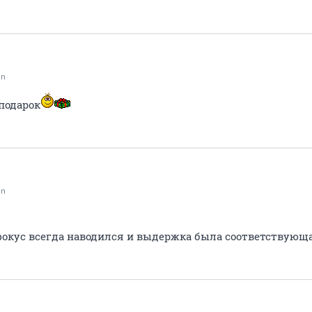
an
подарок
an
окус всегда наводился и выдержка была соответствующ