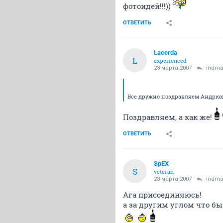
фотоидей!!!))
ОТВЕТИТЬ
Lacerda
L
experienced
23 марта 2007
indm
Все дружно поздравляем Андрюху
Поздравляем, а как же!
ОТВЕТИТЬ
SpEX
S
veteran
23 марта 2007
indm
Ага присоединяюсь!
а за другим углом что бы