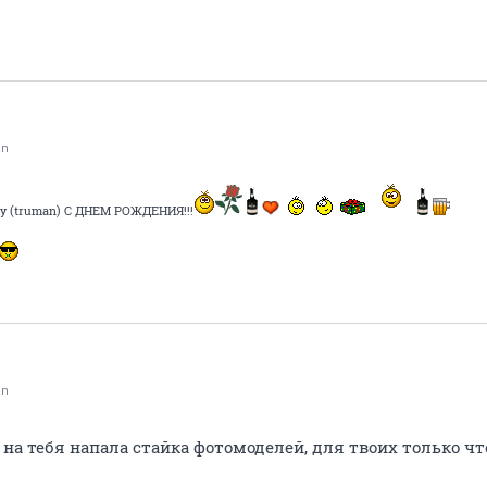
an
 (truman) С ДНЕМ РОЖДЕНИЯ!!!
an
 на тебя напала стайка фотомоделей, для твоих только ч