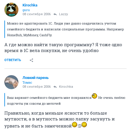
Kirochka
guru
08 сентября 2006
Lazzy
Можно не адаптировать 1С. Люди уже давно озадачились учетом
семейного бюджета и написали специальные программы. Например
HomeBuh, MyMoney, CashFly.
А где можно найти такую программку? Я тоже одно
время в 1С вела покупки, не очень удобно
ОТВЕТИТЬ
Ловкий парень
Томас
08 сентября 2006
Kirochka
Ваш вариант семейного бюджета мне понравился
Не очень люблю
подсчеты уж совсем до мелочей
Правильно, когда меньше ясности то больше
мутности, а в мутность можно лапку засунуть и
урвать и не быть замеченной
:D