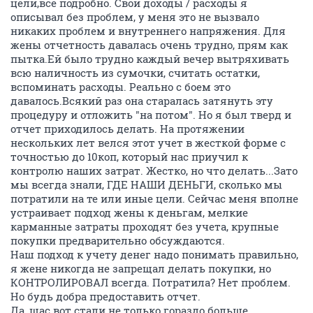
цели,все подробно. Свои доходы / расходы я
описывал без проблем, у меня это не вызвало
никаких проблем и внутреннего напряжения. Для
жены отчетность давалась очень трудно, прям как
пытка.Ей было трудно каждый вечер вытряхивать
всю наличность из сумочки, считать остатки,
вспоминать расходы. Реально с боем это
давалось.Всякий раз она старалась затянуть эту
процедуру и отложить "на потом". Но я был тверд и
отчет приходилось делать. На протяжении
нескольких лет велся этот учет в жесткой форме с
точностью до 10коп, который нас приучил к
контролю наших затрат. Жестко, но что делать...Зато
мы всегда знали, ГДЕ НАШИ ДЕНЬГИ, сколько мы
потратили на те или иные цели. Сейчас меня вполне
устраивает подход жены к деньгам, мелкие
карманные затраты проходят без учета, крупные
покупки предварительно обсуждаются.
Наш подход к учету денег надо понимать правильно,
я жене никогда не запрещал делать покупки, но
КОНТРОЛИРОВАЛ всегда. Потратила? Нет проблем.
Но будь добра предоставить отчет.
Да, щас вот стали не только гораздо больше