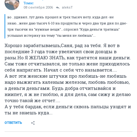
Томас
08 сентября 2006
aleksT
во ..удивил..тут день прошел и трех тысяч нету..куда дел -не
знаю...жене даю тысяч 6-10 на продукты и через два три дня по две-
три тысячи на "нужные вещи"...спросил "Куда деньги тратишь"
услышал истерику на тему "ты меня не любишь"...
Хорошо зарабатываешь,Саня, рад за тебя. Я вот в
последние 3 года тоже увеличил свои доходы в
разы.Но Я ЖЕЛАЮ ЗНАТЬ, как тратятся наши деньги.
Сам тоже отчитывался, не только жене приходилось
себя напрягать. Начал с себя что называется....
А вот эти женские штучки про любишь-не любишь
надо выжигать каленым железом, любовь любовью,
а деньги деньгами. Будь добра отчитывайся и
ниипет, я ж не гноблю, я для дела, сам сижу и делаю
точно такой же отчет....
А у тебя бардак, если деньги сквозь пальцы уходят и
ты не знаешь куда...
ОТВЕТИТЬ