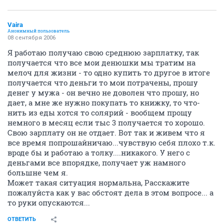
Vaira
Анонимный пользователь
08 сентября 2006
Я работаю получаю свою среднюю зарплатку, так
получается что все мои денюшки мы тратим на
мелоч для жизни - то одно купить то другое в итоге
получается что деньги то мои потрачены, прошу
денег у мужа - он вечно не доволен что прошу, но
дает, а мне же нужно покупать то книжку, то что-
нить из еды хотся то солярий - вообщем прощу
немного в месяц если тыс 3 получается то хорошо.
Свою зарплату он не отдает. Вот так и живем что я
все время попрошайничаю...чувствую себя плохо т.к.
вроде бы и работаю а толку....никакого. У него с
деньгами все впорядке, получает уж намного
большне чем я.
Может такая ситуация нормальна, Расскажите
пожалуйста как у вас обстоят дела в этом вопросе... а
то руки опускаются...
ОТВЕТИТЬ