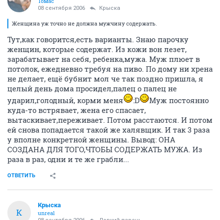
Томас
08 сентября 2006
Крыска
Женщина уж точно не должна мужчину содержать.
Тут,как говорится,есть варианты. Знаю парочку
женщин, которые содержат. Из кожи вон лезет,
зарабатывает на себя, ребенка,мужа. Муж плюет в
потолок, ежедневно требуя на пиво. По дому ни хрена
не делает, ещё бубнит мол че так поздно пришла, я
целый день дома просидел,палец о палец не
ударил,голодный, корми меня
:D
Муж постоянно
куда-то встрявает, жена его спасает,
вытаскивает,переживает. Потом расстаются. И потом
ей снова попадается такой же халявщик. И так 3 раза
у вполне конкретной женщины. Вывод: ОНА
СОЗДАНА ДЛЯ ТОГО,ЧТОБЫ СОДЕРЖАТЬ МУЖА. Из
раза в раз, одни и те же грабли...
ОТВЕТИТЬ
Крыска
К
unreal