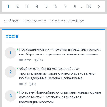
1
2
3
4
5
6
7
8
...
36
НГС.Форум
Семья Здоровье
Психологический форум
ТОП 5
Послушал музыку — получил штраф: инструкция,
1
как бороться с шумными ночными компаниями
2 691
37
«Выйду хотя бы на молоко соберу»:
2
трогательная история уличного артиста, его
куклы-дворника Семена Степановича
0
6
По всему Новосибирску спрятаны миниатюрные
3
арт-объекты — их поиск становится
настоящим квестом