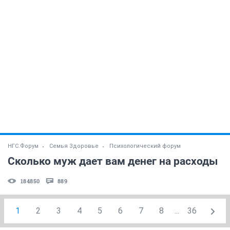
НГС.Форум
Семья Здоровье
Психологический форум
Сколько муж дает вам денег на расходы
184850
889
1
2
3
4
5
6
7
8
...
36