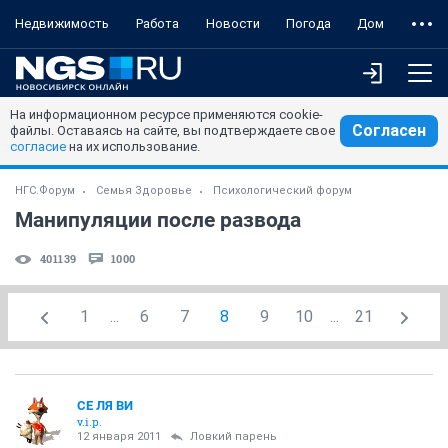
Недвижимость
Работа
Новости
Погода
Дом
На информационном ресурсе применяются cookie-
Согласен
файлы. Оставаясь на сайте, вы подтверждаете свое
согласие
на их использование.
НГС.Форум
Семья Здоровье
Психологический форум
Манипуляции после развода
401139
1000
1
...
6
7
8
9
10
...
21
СЕ ЛЯ ВИ
v.i.p.
12 января 2011
Ловкий парень