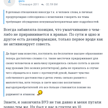
Z
guru
13 января 2011
СЕ ЛЯ ВИ
В деловых отношениях никогда т.к. я человек слова, в личных
предупреждаю собеседника о нежелании говорить на темы
требующие обсуждения ненужных/неприятных мне подробностей.
Всегда забавляла позиция, что умалчивание о чем-
либо не приравнивается к вранью. По сути и одно и
другое есть дезинформация, только первое вроде как
не активизирует совесть.
Да будет вам известно, поступить на бесплатное высшее образование
теперь достаточно сложно т.к. такие местечки придерживают для
своих человечков и мальчику приходилось сильно потеть в школе
над уроками (без всяких репетиторов), дабы не пришлось в случае
чего обращаться к папе с протянутой рукой, бывает чувство
собственного достоинства у деток очень сильно развито с
малолетства, хотя теперь в свете массово воспитания
выгодоприобретателей это все больше становится похоже на
рудимент и атавизм.
Знаете, я закончила ВУЗ не так давно и меня пугали
ровно тем же. Ну был у нас в группе из 10