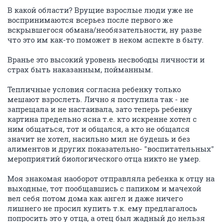
В какой области? Врущие взрослые люди уже не
воспринимаются всерьез после первого же
вскрывшегося обмана/необязательности, ну разве
что это им как-то поможет в неком аспекте в быту.
Вранье это высокий уровень несвободы личности и
страх быть наказанным, пойманным.
Тепличные условия согласна ребенку только
мешают взрослеть. Лично я поступила так - не
запрещала и не настаивала, зато теперь ребенку
картина предельно ясна т.е. кто искренне хотел с
ним общаться, тот и общался, а кто не общался
значит не хотел, насильно мил не будешь и без
алиментов и других показательно- "воспитательных"
мероприятий биологического отца никто не умер.
Моя знакомая наоборот отправляла ребенка к отцу на
выходные, тот пообщавшись с папиком и мачехой
вел себя потом дома как ангел и даже ничего
лишнего не просил купить т.к. ему предлагалось
попросить это у отца, а отец был жадный до нельзя