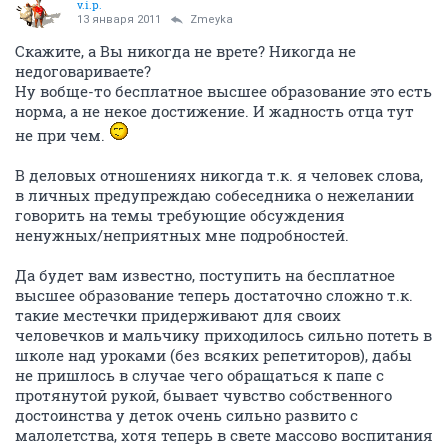
v.i.p.
13 января 2011
Zmeyka
Скажите, а Вы никогда не врете? Никогда не
недоговариваете?
Ну вобще-то бесплатное высшее образование это есть
норма, а не некое достижение. И жадность отца тут
не при чем.
В деловых отношениях никогда т.к. я человек слова,
в личных предупреждаю собеседника о нежелании
говорить на темы требующие обсуждения
ненужных/неприятных мне подробностей.
Да будет вам известно, поступить на бесплатное
высшее образование теперь достаточно сложно т.к.
такие местечки придерживают для своих
человечков и мальчику приходилось сильно потеть в
школе над уроками (без всяких репетиторов), дабы
не пришлось в случае чего обращаться к папе с
протянутой рукой, бывает чувство собственного
достоинства у деток очень сильно развито с
малолетства, хотя теперь в свете массово воспитания