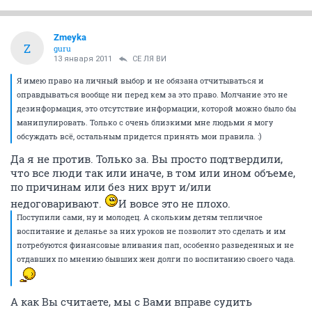
Zmeyka
Z
guru
13 января 2011
СЕ ЛЯ ВИ
Я имею право на личный выбор и не обязана отчитываться и
оправдываться вообще ни перед кем за это право. Молчание это не
дезинформация, это отсутствие информации, которой можно было бы
манипулировать. Только с очень близкими мне людьми я могу
обсуждать всё, остальным придется принять мои правила. :)
Да я не против. Только за. Вы просто подтвердили,
что все люди так или иначе, в том или ином объеме,
по причинам или без них врут и/или
недоговаривают.
И вовсе это не плохо.
Поступили сами, ну и молодец. А скольким детям тепличное
воспитание и деланье за них уроков не позволит это сделать и им
потребуются финансовые вливания пап, особенно разведенных и не
отдавших по мнению бывших жен долги по воспитанию своего чада.
А как Вы считаете, мы с Вами вправе судить