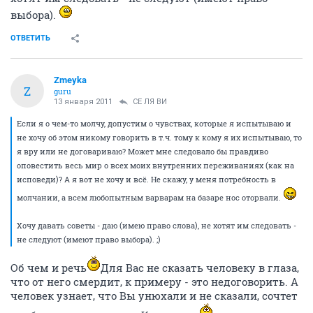
выбора).
ОТВЕТИТЬ
Zmeyka
Z
guru
13 января 2011
СЕ ЛЯ ВИ
Если я о чем-то молчу, допустим о чувствах, которые я испытываю и
не хочу об этом никому говорить в т.ч. тому к кому я их испытываю, то
я вру или не договариваю? Может мне следовало бы правдиво
оповестить весь мир о всех моих внутренних переживаниях (как на
исповеди)? А я вот не хочу и всё. Не скажу, у меня потребность в
молчании, а всем любопытным варварам на базаре нос оторвали.
Хочу давать советы - даю (имею право слова), не хотят им следовать -
не следуют (имеют право выбора). ;)
Об чем и речь
Для Вас не сказать человеку в глаза,
что от него смердит, к примеру - это недоговорить. А
человек узнает, что Вы унюхали и не сказали, сочтет