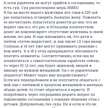
А если родители не могут прийти к соглашению, то
есть суд. Суд распоследняя мера, ИМХО.
Я бы на месте вашего мужчины все-таки в 220-ый
раз попыталась уговорить бывшую жену. Пожалеть
ее несчастную, попытаться донести до нее, что не
вернет она его, это раз, и бОльшим количеством
денег не компенсирует отсутствие мужчины в своей
жизни, это два. И еще напомнить ей, что дети в
любом случае вырастают, и, как писал 1,5 года назад
Coshmar, в 14 лет уже могут принимать решение с
кем жить. А в 18 у отца прекращается обязанность
платить алименты. Соответственно, если она не
позаботиться о самостоятельном заработке сейчас,
то через 10-12 лет, она будет одинокой, нищей и
никому не нужной женщиной. Он с ее родителями
общается? Может через них воздействовать?
Если все перепробовали и не получится общаться с
ней, как с любимой в прошлом женщиной и матерью
общих детей, то стоит обратиться к юристу. И
попробовать через посредника решить вопрос по
подписанию соглашения о порядке общения отца с
детьми. Добровольно, без суда. Ну и если и это не