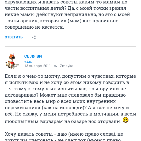
окружающих и давать советы каким-то мамам по
части воспитания детей? Да, с моей точки зрения
некие мамы действуют неправильно, но это с моей
точки зрения, которая их (мам) как правильно
совершенно не касается.
ОТВЕТИТЬ
СЕ ЛЯ ВИ
v.i.p.
13 января 2011
Zmeyka
Если я о чем-то молчу, допустим о чувствах, которые
я испытываю и не хочу об этом никому говорить в
т.ч. тому к кому я их испытываю, то я вру или не
договариваю? Может мне следовало бы правдиво
оповестить весь мир о всех моих внутренних
переживаниях (как на исповеди)? А я вот не хочу и
всё. Не скажу, у меня потребность в молчании, а всем
любопытным варварам на базаре нос оторвали.
Хочу давать советы - даю (имею право слова), не
хотят им следовать - не следуют (имеют право