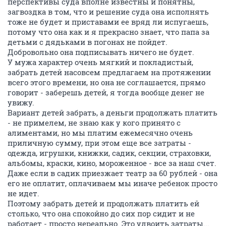
перспективы суда вполне известны и понятны,
загвоздка в том, что и решение суда она исполнять
тоже не будет и приставами ее вряд ли испугаешь,
потому что она как и я прекрасно знает, что папа за
детьми с дядьками в погонах не пойдет.
Добровольно она подписывать ничего не будет.
У мужа характер очень мягкий и покладистый,
забрать детей насовсем предлагаем на протяжении
всего этого времени, но она не соглашается, прямо
говорит - заберешь детей, я тогда вообще денег не
увижу.
Вариант детей забрать, а деньги продолжать платить
- не примелем, не знаю как у кого принято с
алиментами, но мы платим ежемесячно очень
приличную сумму, при этом еще все затраты -
одежда, игрушки, книжки, садик, секции, страховки,
альбомы, краски, кино, мороженное - все за наш счет.
Даже если в садик приезжает театр за 60 рублей - она
его не оплатит, оплачиваем мы иначе ребенок просто
не идет.
Поэтому забрать детей и продолжать платить ей
столько, что она спокойно до сих пор сидит и не
работает - просто нереально. Это удвоить затраты...