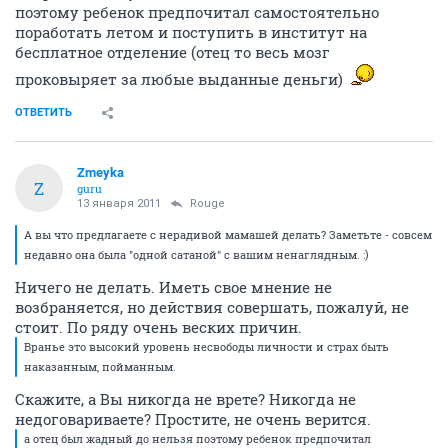
поэтому ребенок предпочитал самостоятельно
поработать летом и поступить в институт на
бесплатное отделение (отец то весь мозг
проковыряет за любые выданные деньги)
ОТВЕТИТЬ
Zmeyka
Z
guru
13 января 2011
Rouge
А вы что предлагаете с нерадивой мамашей делать? Заметьте - совсем
недавно она была "одной сатаной" с вашим ненаглядным. :)
Ничего не делать. Иметь свое мнение не
возбраняется, но действия совершать, пожалуй, не
стоит. По ряду очень веских причин.
Вранье это высокий уровень несвободы личности и страх быть
наказанным, пойманным.
Скажите, а Вы никогда не врете? Никогда не
недоговариваете? Простите, не очень верится.
а отец был жадный до нельзя поэтому ребенок предпочитал