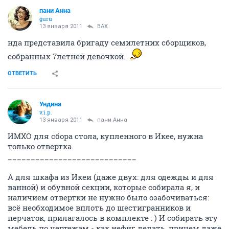
пани Анна
guru
13 января 2011
ВАХ
нда представила бригаду семилетних сборщиков,
собранных 7летней девочкой.
ОТВЕТИТЬ
Ундина
v.i.p.
13 января 2011
пани Анна
ИМХО для сбора стола, купленного в Икее, нужна
только отвертка.
____________________________
А для шкафа из Икеи (даже двух: для одежды и для
ванной) и обувной секции, которые собирала я, и
наличием отвертки не нужно было озабочиваться:
всё необходимое вплоть до шестигранников и
перчаток, прилагалось в комплекте : ) И собирать эту
мебель по чертежам - как нефиг делать, причем даже