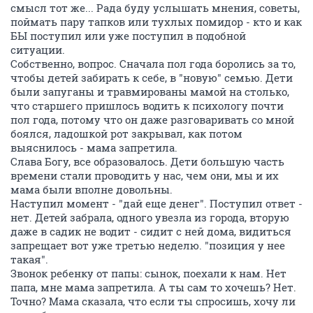
смысл тот же... Рада буду услышать мнения, советы,
поймать пару тапков или тухлых помидор - кто и как
БЫ поступил или уже поступил в подобной
ситуации.
Собственно, вопрос. Сначала пол года боролись за то,
чтобы детей забирать к себе, в "новую" семью. Дети
были запуганы и травмированы мамой на столько,
что старшего пришлось водить к психологу почти
пол года, потому что он даже разговаривать со мной
боялся, ладошкой рот закрывал, как потом
выяснилось - мама запретила.
Слава Богу, все образовалось. Дети большую часть
времени стали проводить у нас, чем они, мы и их
мама были вполне довольны.
Наступил момент - "дай еще денег". Поступил ответ -
нет. Детей забрала, одного увезла из города, вторую
даже в садик не водит - сидит с ней дома, видиться
запрещает вот уже третью неделю. "позиция у нее
такая".
Звонок ребенку от папы: сынок, поехали к нам. Нет
папа, мне мама запретила. А ты сам то хочешь? Нет.
Точно? Мама сказала, что если ты спросишь, хочу ли