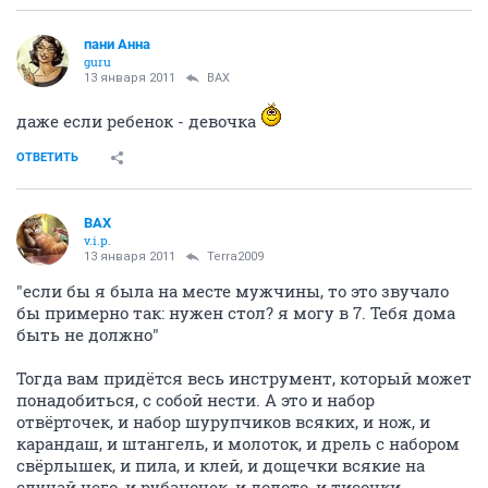
пани Анна
guru
13 января 2011
ВАХ
даже если ребенок - девочка
ОТВЕТИТЬ
ВАХ
v.i.p.
13 января 2011
Terra2009
"если бы я была на месте мужчины, то это звучало
бы примерно так: нужен стол? я могу в 7. Тебя дома
быть не должно"
Тогда вам придётся весь инструмент, который может
понадобиться, с собой нести. А это и набор
отвёрточек, и набор шурупчиков всяких, и нож, и
карандаш, и штангель, и молоток, и дрель с набором
свёрлышек, и пила, и клей, и дощечки всякие на
случай чего, и рубаночек, и долото, и тисочки... -