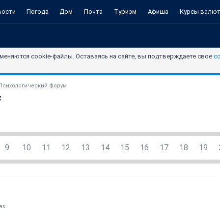
вости
Погода
Дом
Почта
Туризм
Афиша
Курсы валю
меняются cookie-файлы. Оставаясь на сайте, вы подтверждаете свое
с
Психологический форум
F
9
10
11
12
13
14
15
16
17
18
19
tas