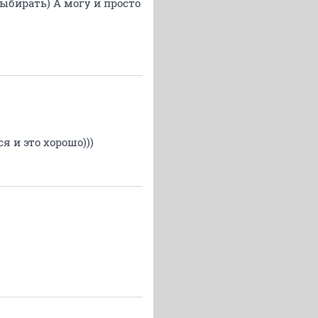
выбирать) А могу и просто
я и это хорошо)))