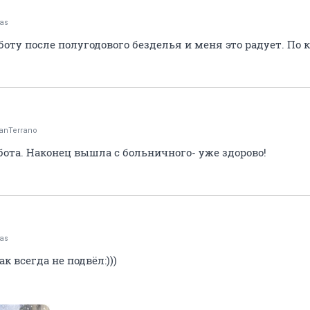
tas
боту после полугодового безделья и меня это радует. По к
anTerrano
ота. Наконец вышла с больничного- уже здорово!
tas
к всегда не подвёл:)))