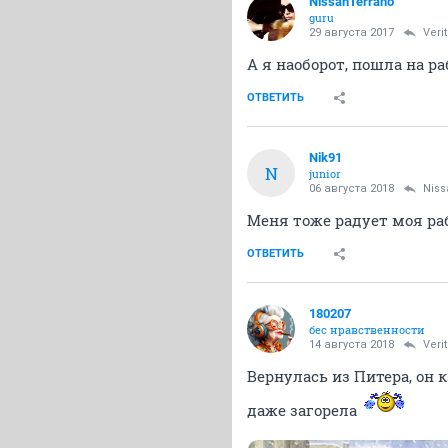
NissanTerrano
guru
29 августа 2017
Veri
А я наоборот, пошла на ра
ОТВЕТИТЬ
Nik91
N
junior
06 августа 2018
Niss
Меня тоже радует моя раб
ОТВЕТИТЬ
180207
бес нравственности
14 августа 2018
Veri
Вернулась из Питера, он ка
даже загорела