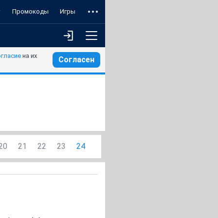
т
Промокоды
Игры
огласие
на их
Согласен
20
21
22
23
24