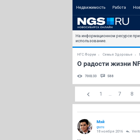
Недвижимость
Работа
Но
На информационном ресурсе при
использование.
НГС.Форум
Семья Здоровье
О радости жизни N
700133
588
1
...
7
8
Мэй
guru
18 ноября 2016
Veri