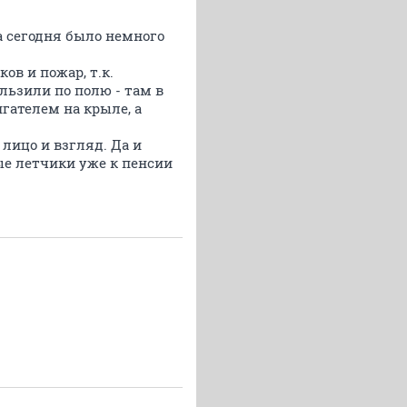
 а сегодня было немного
ов и пожар, т.к.
ользили по полю - там в
гателем на крыле, а
лицо и взгляд. Да и
ные летчики уже к пенсии