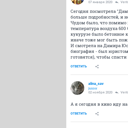
07 января 2020
Veri
Сегодня посмотрела "Дами
больше подробностей, и н
Чудом было, что помимо в
температура воздуха 600 
кукурузе было бетонное к
иначе тоже мог быть пожа
И смотрела на Дамира Юсу
биография - был юристом,
готовятся), чтобы спасти 
ОТВЕТИТЬ
alina_sav
junior
02 ноября 2020
Veri
А я сегодня в кино иду н
ОТВЕТИТЬ