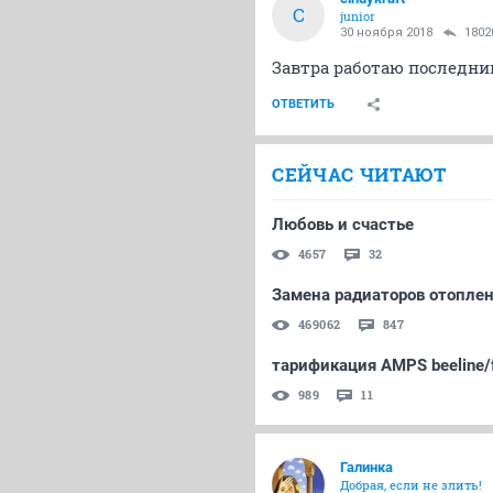
C
junior
30 ноября 2018
1802
Завтра работаю последний
ОТВЕТИТЬ
СЕЙЧАС ЧИТАЮТ
Любовь и счастье
4657
32
Замена радиаторов отоплен
469062
847
тарификация AMPS beeline/f
989
11
Галинка
Добрая, если не злить!