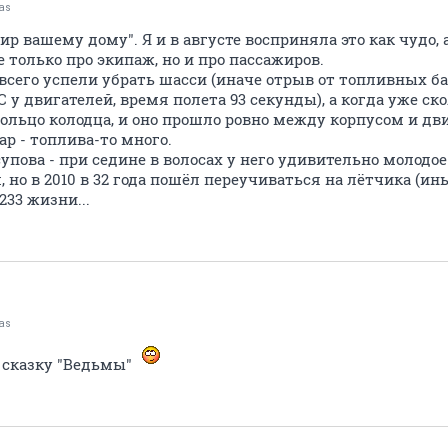
tas
р вашему дому". Я и в августе восприняла это как чудо,
е только про экипаж, но и про пассажиров.
сего успели убрать шасси (иначе отрыв от топливных бак
С у двигателей, время полета 93 секунды), а когда уже ск
ольцо колодца, и оно прошло ровно между корпусом и дви
р - топлива-то много.
пова - при седине в волосах у него удивительно молодое 
 но в 2010 в 32 года пошёл переучиваться на лётчика (и
233 жизни...
tas
а сказку "Ведьмы"