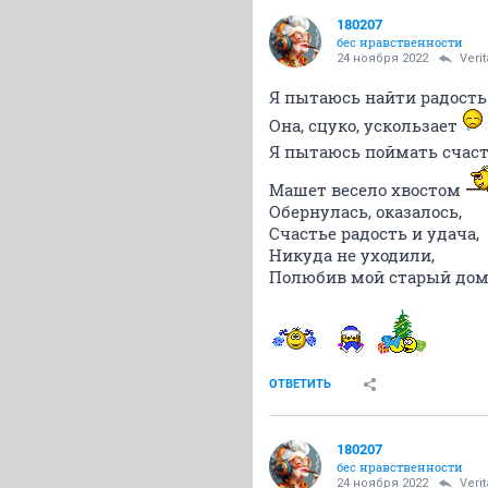
180207
бес нравственности
24 ноября 2022
Veri
Я пытаюсь найти радост
Она, сцуко, ускользает
Я пытаюсь поймать счаст
Машет весело хвостом
Обернулась, оказалось,
Счастье радость и удача,
Никуда не уходили,
Полюбив мой старый до
ОТВЕТИТЬ
180207
бес нравственности
24 ноября 2022
Veri