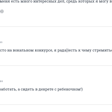
у меня есть много интересных дел, средь которых я могу 
))
as
сто на вокальном конкурсе, я рада))есть к чему стремитьс
tas
аботать, а сидеть в декрете с ребеночком!)