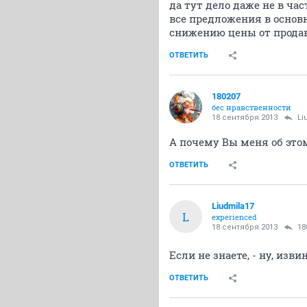
да тут дело даже не в час
все предложения в основн
снижению цены от продав
ОТВЕТИТЬ
180207
бес нравственности
18 сентября 2013
Li
А почему Вы меня об эт
ОТВЕТИТЬ
Liudmila17
L
experienced
18 сентября 2013
18
Если не знаете, - ну, изви
ОТВЕТИТЬ