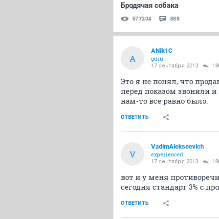
Бродячая собака
677204
888
ANik1C
A
guru
17 сентября 2013
18
Это я не понял, что прода
перед показом звонили и
нам-то все равно было.
ОТВЕТИТЬ
VadimAlekseevich
V
experienced
17 сентября 2013
18
вот и у меня противоречив
сегодня стандарт 3% с пр
ОТВЕТИТЬ