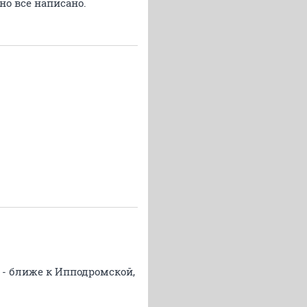
но все написано.
м - ближе к Ипподромской,