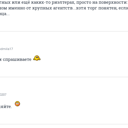
тных или ещё каких-то риэлтерах, просто на поверхности:
ом именно от крупных агентств...хотя торг понятен, если
ца...
udmila17
ом спрашиваете
0207
няйте.