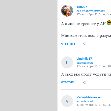
180207
бес нравственности
17 сентября 2013
Va
А лицо не треснет у АН
Мне кажется, после разу
ОТВЕТИТЬ
Liudmila17
L
experienced
17 сентября 2013
18
А сколько стоят услуги ч
ОТВЕТИТЬ
VadimAlekseevich
V
experienced
17 сентября 2013
Li