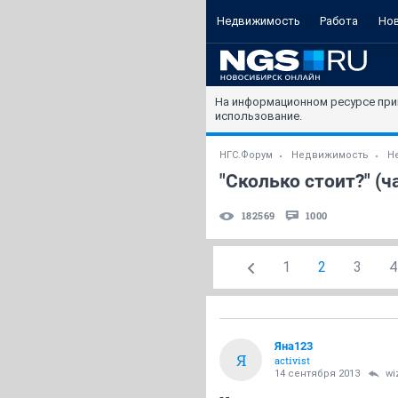
Недвижимость
Работа
Но
На информационном ресурсе при
использование.
НГС.Форум
Недвижимость
Н
"Сколько стоит?" (ч
182569
1000
1
2
3
4
Яна123
Я
activist
14 сентября 2013
wi