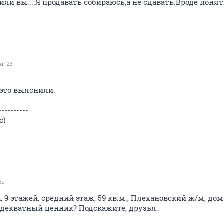
или вы....Я продавать собираюсь,а не сдавать.Вроде понят
а123
это выяснили.
----------
с)
za
, 9 этажей, средний этаж, 59 кв.м., Плехановский ж/м, до
 адекватный ценник? Подскажите, друзья.