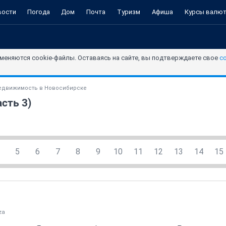
вости
Погода
Дом
Почта
Туризм
Афиша
Курсы валю
меняются cookie-файлы. Оставаясь на сайте, вы подтверждаете свое
с
едвижимость в Новосибирске
асть 3)
5
6
7
8
9
10
11
12
13
14
15
za