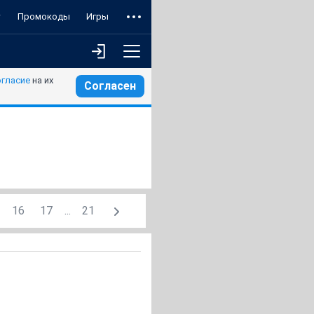
т
Промокоды
Игры
огласие
на их
Согласен
16
17
...
21