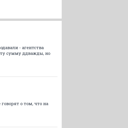
родавали - агентства
эту сумму ддважды, но
 говорят о том, что на