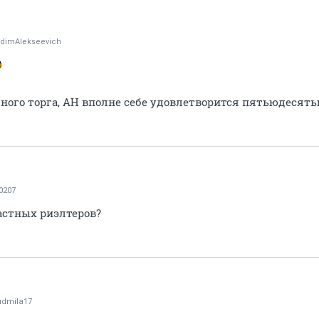
dimAlekseevich
много торга, АН вполне себе удовлетворится пятьюдеся
0207
астных риэлтеров?
udmila17