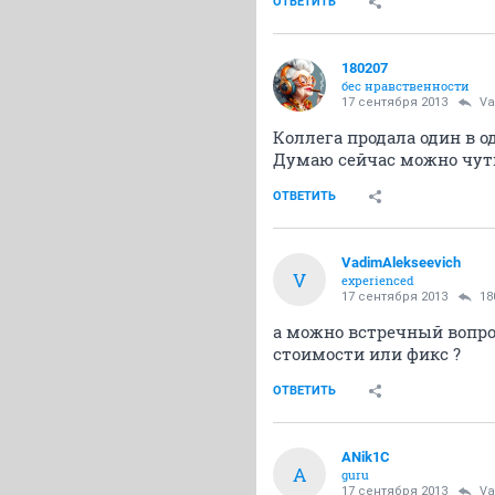
ОТВЕТИТЬ
180207
бес нравственности
17 сентября 2013
Va
Коллега продала один в о
Думаю сейчас можно чуть
ОТВЕТИТЬ
VadimAlekseevich
V
experienced
17 сентября 2013
18
а можно встречный вопрос
стоимости или фикс ?
ОТВЕТИТЬ
ANik1C
A
guru
17 сентября 2013
Va