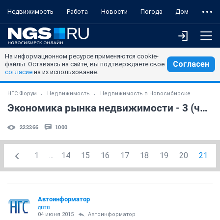
Недвижимость
Работа
Новости
Погода
Дом
На информационном ресурсе применяются cookie-
Согласен
файлы. Оставаясь на сайте, вы подтверждаете свое
согласие
на их использование.
НГС.Форум
Недвижимость
Недвижимость в Новосибирске
Экономика рынка недвижимости - 3 (часть 8)
222266
1000
1
...
14
15
16
17
18
19
20
21
Автоинформатор
guru
04 июня 2015
Автоинформатор