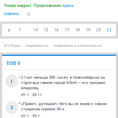
Топик закрыт. Продолжение
здесь
ОТВЕТИТЬ
1
...
14
15
16
17
18
19
20
21
НГС.Форум
Недвижимость
Недвижимость в Новосибирске
ТОП 5
Стоит меньше 500 тысяч: в Новосибирске на
1
торги выставили серый Infiniti — его заложил
владелец
0
13
«Привет, детишки!» Чего вы не знали о самом
2
страшном сериале 90-х
0
3