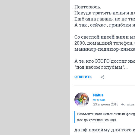
Повторюсь.
Некуда тратить деньги дл
Ещё одна гавань, но не ти
А так , сейчас , гринбэки 
Со светлой идеей жили м
2000, домашний телефон,
маникюр-педикюр-химка в
А те, кто ЭТОГО достиг и
"под небом голубым"...
ОТВЕТИТЬ
Natus
veteran
23 апреля 2015
wiza
Возьмите наш Пенсионный фонд: о
всё до копейки из ПФ).
да пф помойму для того 