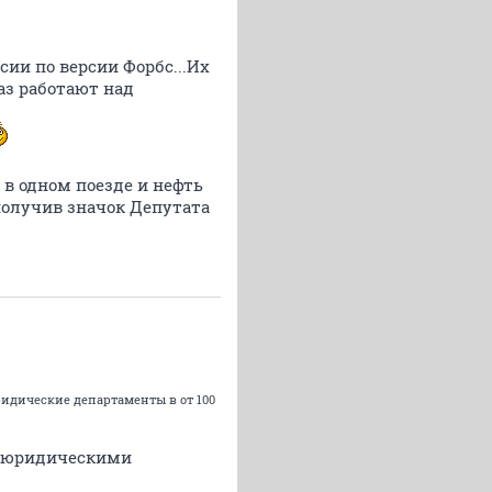
сии по версии Форбс...Их
аз работают над
 в одном поезде и нефть
получив значок Депутата
юридические департаменты в от 100
 с юридическими