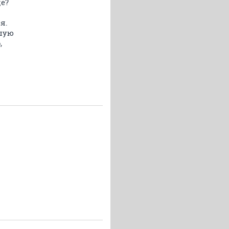
де?
я.
ьшую
,