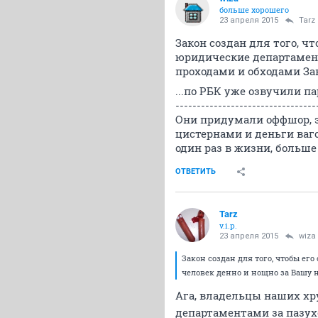
больше хорошего
23 апреля 2015
Tarz
Закон создан для того, ч
юридические департамент
проходами и обходами Зак
...по РБК уже озвучили 
---------------------------------
Они придумали оффшор, эт
цистернами и деньги ваг
один раз в жизни, больше 
ОТВЕТИТЬ
Tarz
v.i.p.
23 апреля 2015
wiza
Закон создан для того, чтобы ег
человек денно и нощно за Вашу н
Ага, владельцы наших хр
департаментами за пазух