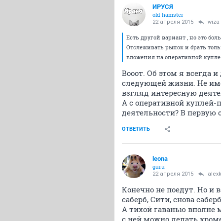
ИРУСЯ
old hamster
22 апреля 2015
wiza
Есть другой вариант , но это бо
Отслеживать рынок и брать тольк
вложения на оперативной купле
Вооот. Об этом я всегда 
следующей жизни. Не имею
взгляд интересную деяте
А с оперативной куплей-п
деятельности? В первую о
ОТВЕТИТЬ
leona
guru
22 апреля 2015
alex
Конечно не поедут. Но и в
саберб, Сити, снова сабер
А тихой гаванью вполне м
с ней можно делать кром