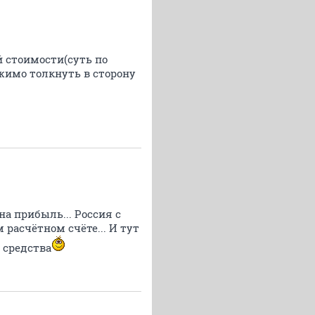
й стоимости(суть по
жимо толкнуть в сторону
а прибыль... Россия с
 расчётном счёте... И тут
 средства