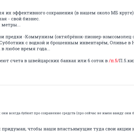
я их эффективного сохранения (в нашем около МБ круге)
хая - свой бизнес.
и метры...
ои предки -Коммунизм (октябрёнок-пионер-комсомолец-
 Субботник с водкой и брошенным инвентарём, Оливье в Н
 любое время года...
меют счета в швейцарских банках или 6 соток в
/п.5/
П.5.ки
ни всегда бубнят про сохранение средств (про сейчас не имею ввиду: они б
и придуман, чтобы наши властьимущие туда свои акции на