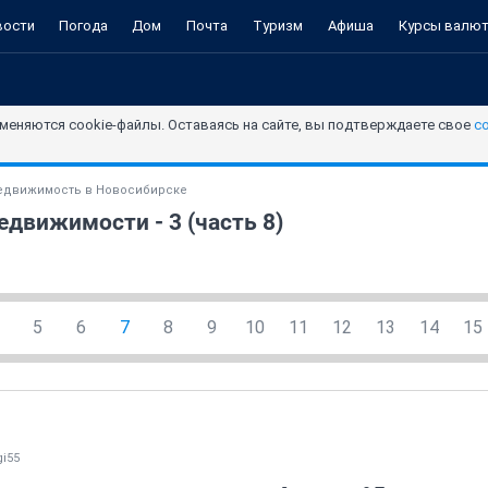
вости
Погода
Дом
Почта
Туризм
Афиша
Курсы валю
меняются cookie-файлы. Оставаясь на сайте, вы подтверждаете свое
с
едвижимость в Новосибирске
движимости - 3 (часть 8)
5
6
7
8
9
10
11
12
13
14
15
gi55