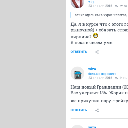
v.i.p.
23 апреля 2015
wiza
Только здесь Вы в курсе налогов,
Да, я в курсе что с этог
рыночной) + обязать стр
кирпича?
Я пока в своем уме.
ОТВЕТИТЬ
wiza
больше хорошего
23 апреля 2015
Natu
Наш новый Гражданин (Жор
Вас удержит 13%. Жорик п
же прикупил пару-тройку
ОТВЕТИТЬ
wiza