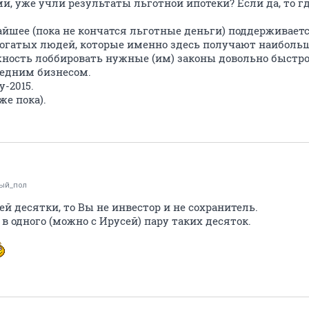
, уже учли результаты льготной ипотеки? Если да, то г
айшее (пока не кончатся льготные деньги) поддерживаетс
богатых людей, которые именно здесь получают наибол
ость лоббировать нужные (им) законы довольно быстро
едним бизнесом.
у-2015.
же пока).
ый_пол
й десятки, то Вы не инвестор и не сохранитель.
в одного (можно с Ирусей) пару таких десяток.