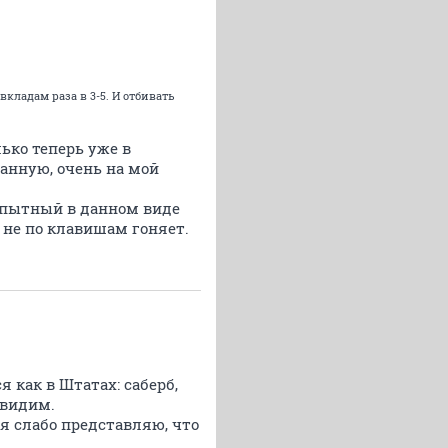
кладам раза в 3-5. И отбивать
ько теперь уже в
данную, очень на мой
 опытный в данном виде
а не по клавишам гоняет.
я как в Штатах: саберб,
 видим.
 я слабо представляю, что