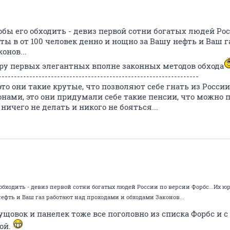
тобы его обходить - девиз первой сотни богатых людей Рос
ы в от 100 человек денно и нощно за Вашу нефть и Ваш г
онов...
пару первых элегантных вполне законных методов обхода
-----------------------------------------------------------------
о они такие крутые, что позволяют себе гнать из России
онами, это они придумали себе такие пенсии, что можно 
ничего не делать и никого не бояться...
о обходить - девиз первой сотни богатых людей России по версии Форбс...Их 
ефть и Ваш газ работают над проходами и обходами Законов...
ущовок и панелек тоже все поголовно из списка Форбс и
ой.