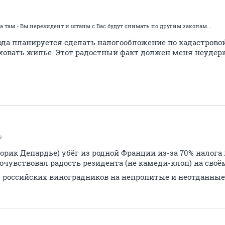
 а там - Вы нерезидент и штаны с Вас будут снимать по другим законам...
о года планируется сделать налогообложение по кадастрово
аховать жилье. Этот радостный факт должен меня неудер
s
ик Депардье) убёг из родной Франции из-за 70% налога н
очувствовал радость резидента (не камеди-клоп) на своём
 российских виноградников на непропитые и неотданные