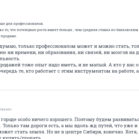
льше для профессионалов.
о то, что потенциал роста имеет больше , чем средняя ставка по банковским в
-продаже.
и думаю, только профессионалом может и можно стать, тол
 ни времени, ни образования, ни связей, ни мозгов на 
льность.
родажей тоже опыт надо иметь, и не малый. А кто у нас
чередь те, кто работает с этим инструментом на работе, 
klassen
 городе особо ничего хорошего. Поэтому будем развиватьс
б. Только там дороги есть, а мы вдоль жд путей, что уже и
ожет стать земля. Но не в центре Сибири, конечно. Хотя,
е купить/продать.