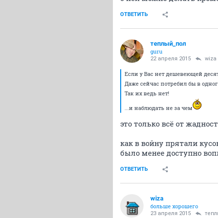
ОТВЕТИТЬ
теплый_пол
guru
22 апреля 2015
wiza
Если у Вас нет дешевеющей десят
Даже сейчас потребил бы в одног
Так их ведь нет!
...и наблюдать не за чем
это только всё от жаднос
как в войну прятали кусо
было менее доступно вопл
ОТВЕТИТЬ
wiza
больше хорошего
23 апреля 2015
тепл