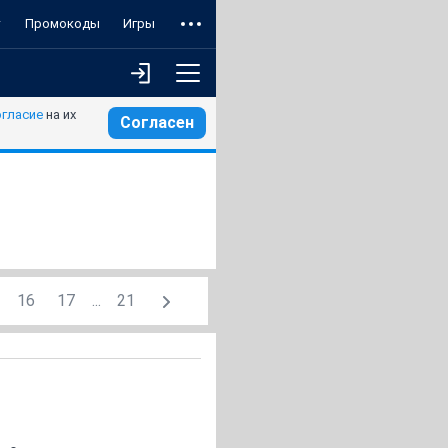
т
Промокоды
Игры
огласие
на их
Согласен
16
17
...
21