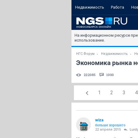
Недвижимость
Работа
Но
На информационном ресурсе при
использование.
НГС.Форум
Недвижимость
Н
Экономика рынка не
222085
1000
1
2
3
4
wiza
больше хорошего
22 апреля 2015
Luid