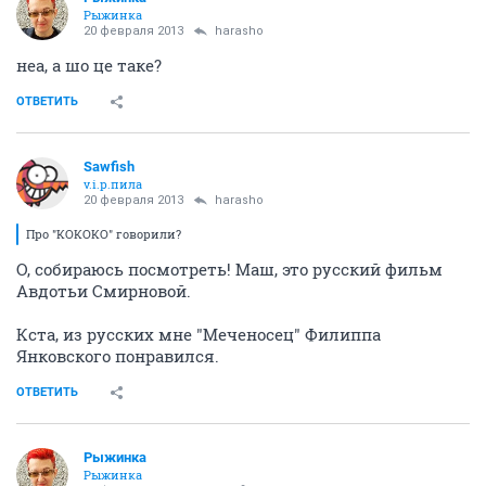
логичный
17 февраля 2013
Рыжинка
не, ну из академа выбраться - то даааа
ОТВЕТИТЬ
Mr.Ash
v.i.p.
17 февраля 2013
Женя54
чо это, я вам все испорчу, а сам пойду
Напукаешь им?
Или не воздух испортишь?
ОТВЕТИТЬ
Рыжинка
Рыжинка
17 февраля 2013
Женя54