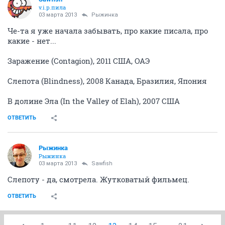
Злобный_Карлик
Нащайнике
24 февраля 2013
harasho
будет вторая часть
ОТВЕТИТЬ
Рыжинка
Рыжинка
24 февраля 2013
harasho
у мну нет телевизора
ОТВЕТИТЬ
Злобный_Карлик
Нащайнике
24 февраля 2013
Рыжинка
Еще нравится фильм "Жизнь прекрасна" Довольно
тяжелый