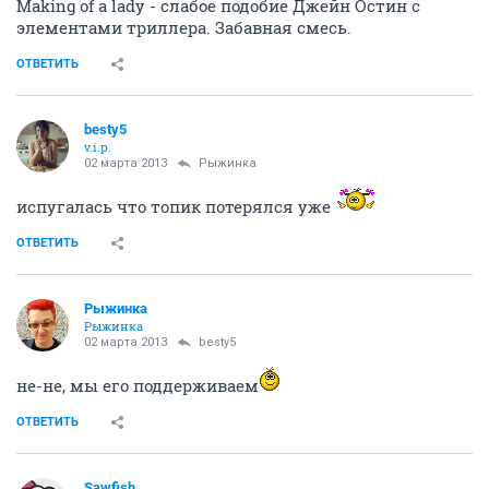
Рыжинка
24 февраля 2013
Злобный_Карлик
пошла качать.
ОТВЕТИТЬ
cortes
мелкопоместный лавочник
24 февраля 2013
Рыжинка
Из последнег мне "Кухня" очень понравилась....а
так,сам в раздумьях чтобы глянуть.
ОТВЕТИТЬ
harasho
horosha
24 февраля 2013
Рыжинка
Через час на России будет полная версия этого кина
ОТВЕТИТЬ