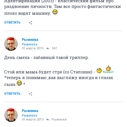
Да
ОТВЕТИТЬ
Рыжинка
Рыжинка
24 февраля 2013
Злобный_Карлик
так, вижу фильм и сериал - что качать?
ОТВЕТИТЬ
Злобный_Карлик
Нащайнике
24 февраля 2013
Рыжинка
Качал фильм. Утомленные солнцем. Предстояние/
цитадель
ОТВЕТИТЬ
Рыжинка