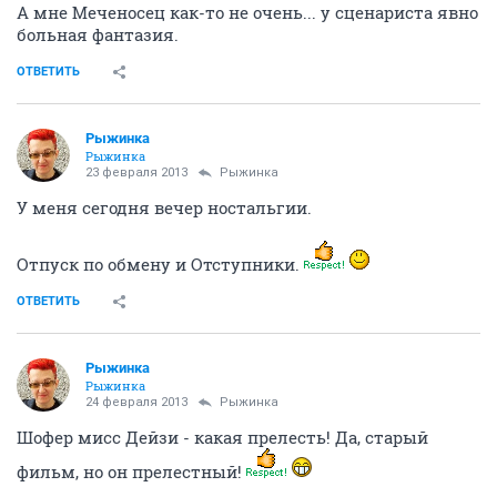
Bagira_09
Неповторимая
17 февраля 2013
Женя54
чо это, я вам все испорчу, а сам пойду
стратег (с)
ОТВЕТИТЬ
Женя54
логичный
17 февраля 2013
Рыжинка
ну а я о чем, рядом есть, но к человечеству и
цивилизации тянет
ОТВЕТИТЬ
Рыжинка
Рыжинка
17 февраля 2013
Женя54