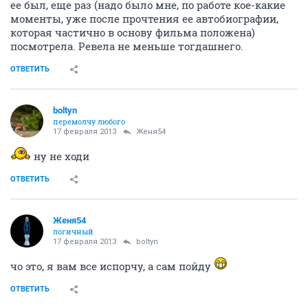
317538
1000
1
...
11
12
13
14
15
...
21
З47
простокапец
17 февраля 2013
Рыжинка
Да судя по отзывам так себе
ОТВЕТИТЬ
Рыжинка
Рыжинка
17 февраля 2013
З47
ну мы ж все равно пойдем?
ОТВЕТИТЬ