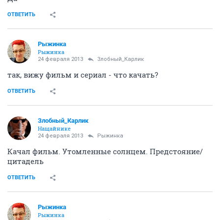
Рыжинка
21 февраля 2013
Sawfish
Посмотрела КОКОКО. Анна Михалкова
Жжжуткая у нее героиня.
ОТВЕТИТЬ
harasho
horosha
23 февраля 2013
Рыжинка
Там, вообще, все странно так. Эта квартира какая-то
нереальная. Кажется, что так не бывает. Я понимаю,
что профессия героини откладывает отпечаток, но
это перебор, имхо...конечно, интересно, разглядывать
детали - чайник, стулья, стены, картины.
ОТВЕТИТЬ
Рыжинка
Рыжинка