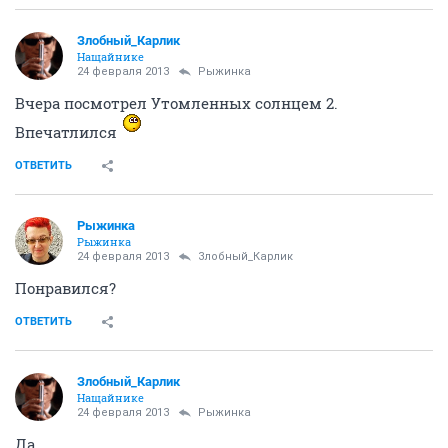
Рыжинка
Рыжинка
20 февраля 2013
harasho
неа, а шо це таке?
ОТВЕТИТЬ
Sawfish
v.i.p.пила
20 февраля 2013
harasho
Про "КОКОКО" говорили?
О, собираюсь посмотреть! Маш, это русский фильм
Авдотьи Смирновой.
Кста, из русских мне "Меченосец" Филиппа
Янковского понравился.
ОТВЕТИТЬ
Рыжинка