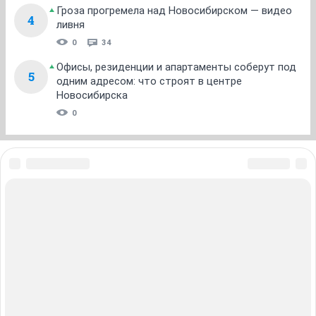
Идентификация (2003) - классический фильм про
раздвоение личности. Там все просто фантастически
плохо водят машину.
ОТВЕТИТЬ
Рыжинка
Рыжинка
01 марта 2013
З47
День смеха - забавный такой триллер.
Стой или мама будет стре (со Сталонне) -
*теперь я понимаю ,как выгляжу иногда в глазах
сына
*
ОТВЕТИТЬ
Рыжинка
Рыжинка
01 марта 2013
Рыжинка