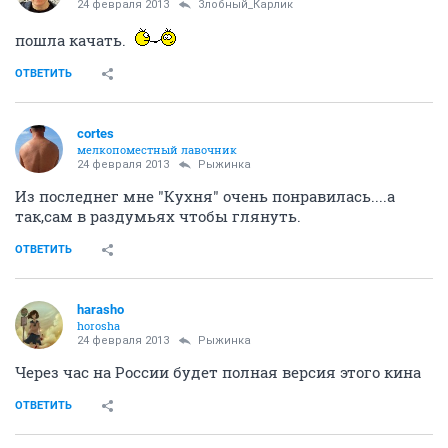
23 февраля 2013
Sawfish
А мне Меченосец как-то не очень... у сценариста явно
больная фантазия.
ОТВЕТИТЬ
Рыжинка
Рыжинка
23 февраля 2013
Рыжинка
У меня сегодня вечер ностальгии.
Отпуск по обмену и Отступники.
ОТВЕТИТЬ
Рыжинка
Рыжинка
24 февраля 2013
Рыжинка
Шофер мисс Дейзи - какая прелесть! Да, старый