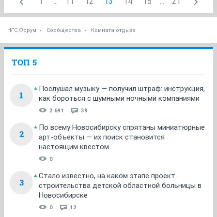
ОТВЕТИТЬ
Рыжинка
Рыжинка
25 февраля 2013
Злобный_Карлик
Да, смотрела...
Подобных фильмов видела
несколько, названия не вспомню навскидку,
конечно... Попытаюсь дома по записям восстановить.
Огненные колесницы вчера еще посмотрела - тоже
отличный старый фильм.
ОТВЕТИТЬ
Рыжинка
Рыжинка
27 февраля 2013
Злобный_Карлик
Цитадель посмотрела.