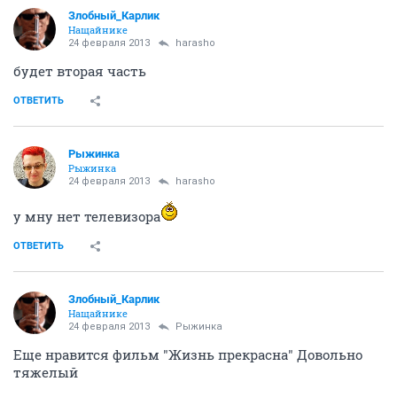
фильм, но он прелестный!
- как тебе нравится 65 долларов в неделю?
- неплохо, очень неплохо...но 75 долларов в неделю
звучит намного приятнее.
ОТВЕТИТЬ
boltyn
перемолчу любого
24 февраля 2013
Рыжинка
посмотрела "99 франк, у меня переворот если честно
в голове случился.
ОТВЕТИТЬ
Рыжинка
Рыжинка
24 февраля 2013
boltyn
да, понимаю, я его видела.