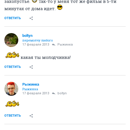
ОТВЕТИТЬ
СЕЙЧАС ЧИТАЮТ
Дневной сон
217250
1000
"Дирекция стройки" и ООО СЕДА (часть 2)
176408
1000
Наачной дааазоооррр, гори, гори...
154851
1003
Regyna
R
-
17 февраля 2013
Рыжинка
Маш, если ты человек сентиментальный, лучше не
смотри сериал про Анну Герман.
Я осенью (сразу после ТВ-премьеры когда смотрела),