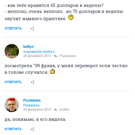
вот ты умеешь все извратить, не сказать еще
хужей
ОТВЕТИТЬ
Рыжинка
Рыжинка
20 февраля 2013
Рыжинка
Любовь и кухня - очень милый фильм
ОТВЕТИТЬ
harasho
horosha
20 февраля 2013
Рыжинка
Про "КОКОКО" говорили?
ОТВЕТИТЬ