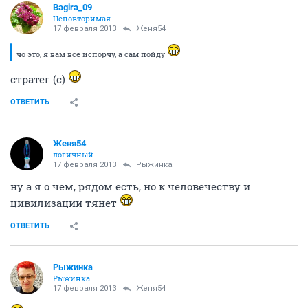
минимум полфильма рыдала. 14-го день рождения
ее был, еще раз (надо было мне, по работе кое-какие
моменты, уже после прочтения ее автобиографии,
которая частично в основу фильма положена)
посмотрела. Ревела не меньше тогдашнего.
ОТВЕТИТЬ
boltyn
перемолчу любого
17 февраля 2013
Женя54
ну не ходи
ОТВЕТИТЬ
Женя54
логичный
17 февраля 2013
boltyn
чо это, я вам все испорчу, а сам пойду
ОТВЕТИТЬ