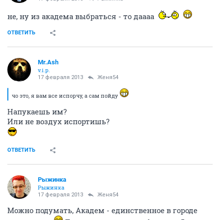
Идем
ОТВЕТИТЬ
Женя54
логичный
17 февраля 2013
З47
да Г - смысл идти-то
ОТВЕТИТЬ
Клонгрин
old hamster
17 февраля 2013
Mr.Ash
Толи дело "Тот самый Мюнхгаузен".
Ты б еще «Прибытие поезда на вокзал Ла-Сьота»
вспомнил
. Это из него аватарку сделал?