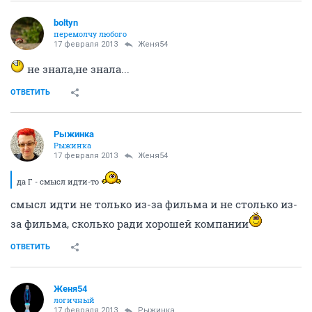
Злобный_Карлик
Нащайнике
17 февраля 2013
Рыжинка
Все современные фильмы - говно. Американские
потому что это не искусство, а продукт. А наши
потому что это не искусство, а говно. (С)
ОТВЕТИТЬ
Mr.Ash
v.i.p.
17 февраля 2013
Злобный_Карлик
Толи дело "Тот самый Мюнхгаузен".
ОТВЕТИТЬ
З47
простокапец
17 февраля 2013
Рыжинка