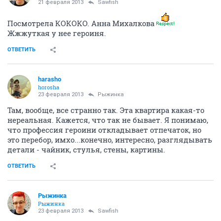
Можно подумать, Академ - единственное в городе
захолустье.
Так-то у меня тот же фильм в 5-ти
минутах от дома идет.
ОТВЕТИТЬ
boltyn
перемолчу любого
17 февраля 2013
Рыжинка
какая ты молодчинка!
ОТВЕТИТЬ
Рыжинка
Рыжинка
17 февраля 2013
boltyn
ОТВЕТИТЬ