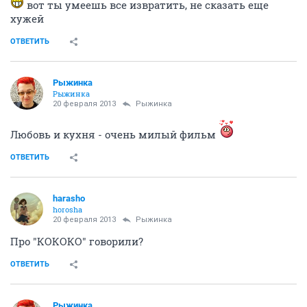
boltyn
перемолчу любого
17 февраля 2013
Женя54
не знала,не знала...
ОТВЕТИТЬ
Рыжинка
Рыжинка
17 февраля 2013
Женя54
да Г - смысл идти-то
смысл идти не только из-за фильма и не столько из-
за фильма, сколько ради хорошей компании
ОТВЕТИТЬ
Женя54