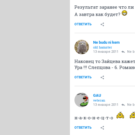
Результат заранее что ли
А завтра как будет?
ОТВЕТИТЬ
Ne budu ni kem
old hamster
13 января 2011
Ne b
Наконец то Зайцева кажет
Ура !!! Слепцова - 6. Ром
ОТВЕТИТЬ
GAU
veteran
13 января 2011
Ne b
н-а-к-о-н-е-ц-т-о
ОТВЕТИТЬ