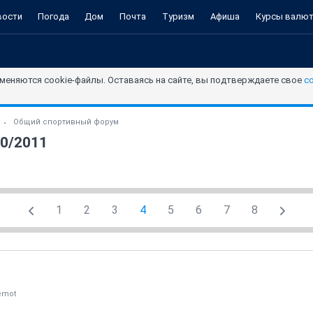
вости
Погода
Дом
Почта
Туризм
Афиша
Курсы валю
меняются cookie-файлы. Оставаясь на сайте, вы подтверждаете свое
с
Общий спортивный форум
10/2011
1
2
3
4
5
6
7
8
emot