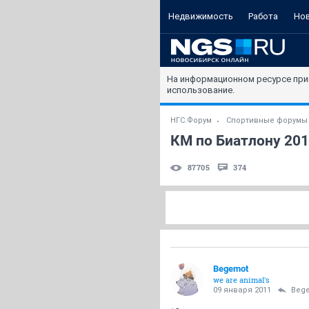
Недвижимость
Работа
Но
На информационном ресурсе при
использование.
НГС.Форум
Спортивные форумы
КМ по Биатлону 20
87705
374
Begemot
we are animal's
09 января 2011
Beg