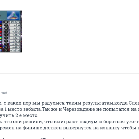
emot
. с каких пор мы радуемся таким результатам,когда Слеп
за 1 место забыла.Так же и Черезов,даже не попытался 
учить 2 е место.
ь.что они решили, что выйграют подиум и бороться уже 
орсмен на финише должен вывернутся на изнанку чтобы 