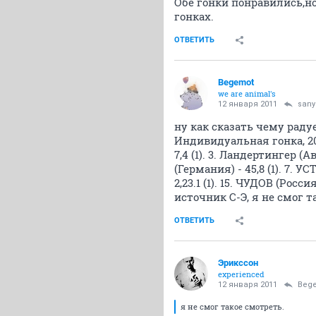
Обе гонки понравились,н
гонках.
ОТВЕТИТЬ
Begemot
we are animal's
12 января 2011
sany
ну как сказать чему раду
Индивидуальная гонка, 20 к
7,4 (1). 3. Ландертингер (Авс
(Германия) - 45,8 (1). 7. У
2,23.1 (1). 15. ЧУДОВ (Росси
источник C-Э, я не смог т
ОТВЕТИТЬ
Эрикссон
experienced
12 января 2011
Beg
я не смог такое смотреть.