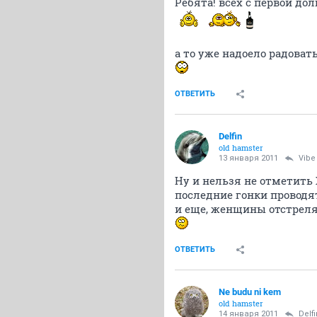
Ребята! всех с первой до
а то уже надоело радоват
ОТВЕТИТЬ
Delfin
old hamster
13 января 2011
Vibe
Ну и нельзя не отметить
последние гонки проводя
и еще, женщины отстрел
ОТВЕТИТЬ
Ne budu ni kem
old hamster
14 января 2011
Delfi