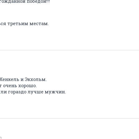
лгожданной победой!!!
ься третьим местам.
 Хенкель и Экхольм.
т очень хорошо.
яли гораздо лучше мужчин.
n