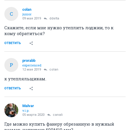
colan
C
junior
09 мая 2019
ddelta
Скажите, если мне нужно утеплить лоджии, то к
кому обратиться?
ОТВЕТИТЬ
prorabb
P
experienced
12 мая 2019
colan
к утепляльщикам.
ОТВЕТИТЬ
Malvar
v.i.p.
05 марта 2020
canali
Где можно купить фанеру обрезанную в нужный
размер, например 600*410 мм?