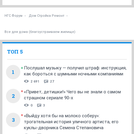
НГС.Форум
Дом Стройка Ремонт
Все для дома (благоустраиваем жилище)
ТОП 5
Послушал музыку — получил штраф: инструкция,
1
как бороться с шумными ночными компаниями
2 691
27
«Привет, детишки!» Чего вы не знали о самом
2
страшном сериале 90-х
0
3
«Выйду хотя бы на молоко соберу»:
3
трогательная история уличного артиста, его
куклы-дворника Семена Степановича