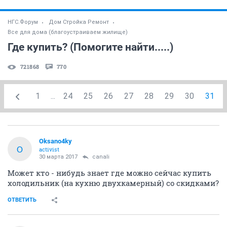
НГС.Форум
Дом Стройка Ремонт
Все для дома (благоустраиваем жилище)
Где купить? (Помогите найти.....)
721868
770
1
...
24
25
26
27
28
29
30
31
Oksano4ky
O
activist
30 марта 2017
canali
Может кто - нибудь знает где можно сейчас купить
холодильник (на кухню двухкамерный) со скидками?
ОТВЕТИТЬ