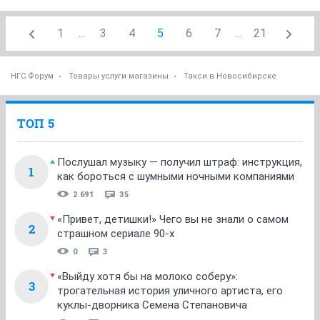
1
...
3
4
5
6
7
...
21
НГС.Форум
Товары услуги магазины
Такси в Новосибирске
ТОП 5
Послушал музыку — получил штраф: инструкция,
1
как бороться с шумными ночными компаниями
2 691
35
«Привет, детишки!» Чего вы не знали о самом
2
страшном сериале 90-х
0
3
«Выйду хотя бы на молоко соберу»:
3
трогательная история уличного артиста, его
куклы-дворника Семена Степановича