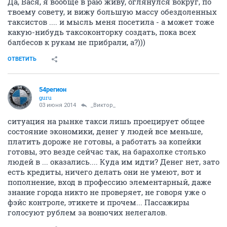
Да, Вася, я вообще в раю живу, оглянулся вокруг, по
твоему совету, и вижу большую массу обездоленных
таксистов .... и мысль меня посетила - а может тоже
какую-нибудь таксоконторку создать, пока всех
балбесов к рукам не прибрали, а?)))
ОТВЕТИТЬ
54регион
guru
03 июня 2014
_Виктор_
ситуация на рынке такси лишь проецирует общее
состояние экономики, денег у людей все меньше,
платить дороже не готовы, а работать за копейки
готовы, это везде сейчас так, на барахолке столько
людей в ... оказались.... Куда им идти? Денег нет, зато
есть кредиты, ничего делать они не умеют, вот и
пополнение, вход в профессию элементарный, даже
знание города никто не проверяет, не говоря уже о
фэйс контроле, этикете и прочем... Пассажиры
голосуют рублем за вонючих нелегалов.