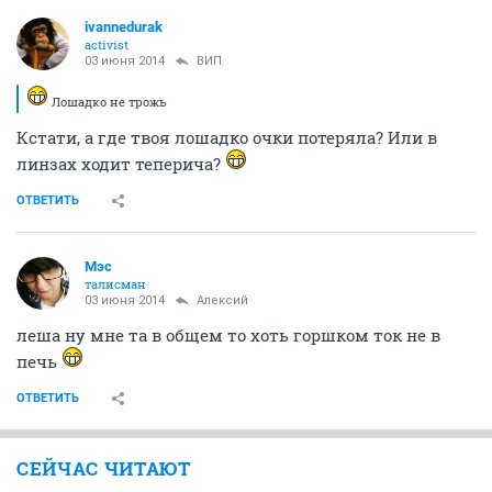
ivannedurak
activist
03 июня 2014
ВИП
Лошадко не трожь
Кстати, а где твоя лошадко очки потеряла? Или в
линзах ходит теперича?
ОТВЕТИТЬ
Мэс
талисман
03 июня 2014
Алексий
леша ну мне та в общем то хоть горшком ток не в
печь
ОТВЕТИТЬ
СЕЙЧАС ЧИТАЮТ