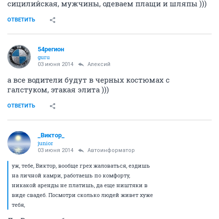
сицилийская, мужчины, одеваем плащи и шляпы )))
ОТВЕТИТЬ
54регион
guru
03 июня 2014
Алексий
а все водители будут в черных костюмах с
галстуком, этакая элита )))
ОТВЕТИТЬ
_Виктор_
juniоr
03 июня 2014
Автоинформатор
уж, тебе, Виктор, вообще грех жаловаться, ездишь
на личной камри, работаешь по комфорту,
никакой аренды не платишь, да еще ништяки в
виде свадеб. Посмотри сколько людей живет хуже
тебя,