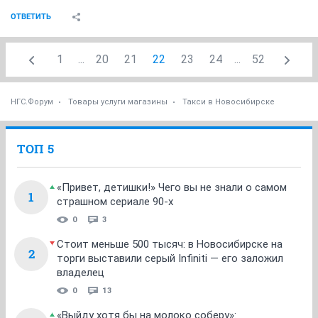
ОТВЕТИТЬ
1
...
20
21
22
23
24
...
52
НГС.Форум
Товары услуги магазины
Такси в Новосибирске
ТОП 5
«Привет, детишки!» Чего вы не знали о самом
1
страшном сериале 90-х
0
3
Стоит меньше 500 тысяч: в Новосибирске на
2
торги выставили серый Infiniti — его заложил
владелец
0
13
«Выйду хотя бы на молоко соберу»: