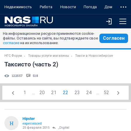
Недвижимость
Работа
Новости
Погода
Дом
На информационном ресурсе применяются cookie-
Согласен
файлы. Оставаясь на сайте, вы подтверждаете свое
согласие
на их использование.
НГС.Форум
Товары услуги магазины
Такси в Новосибирске
Таксисто (часть 2)
122557
518
1
...
20
21
22
23
24
...
52
Hipster
H
experienced
25 февраля 2015
_Digital