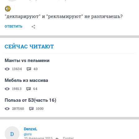
"декларируют" и "рекламируют" не различаешь?
ОТВЕТИТЬ
СЕЙЧАС ЧИТАЮТ
Манты vs пельмени
13634
40
Мебель из массива
19813
64
Польза от БЗ(часть 16)
287560
1000
DenzeL
D
guru
25 февраля 2015
_Digital