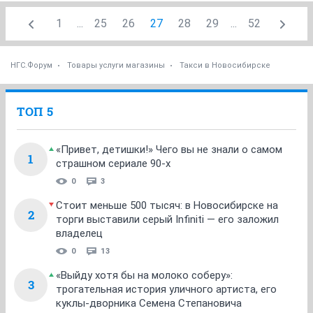
1
...
25
26
27
28
29
...
52
НГС.Форум
Товары услуги магазины
Такси в Новосибирске
ТОП 5
«Привет, детишки!» Чего вы не знали о самом
1
страшном сериале 90-х
0
3
Стоит меньше 500 тысяч: в Новосибирске на
2
торги выставили серый Infiniti — его заложил
владелец
0
13
«Выйду хотя бы на молоко соберу»:
3
трогательная история уличного артиста, его
куклы-дворника Семена Степановича