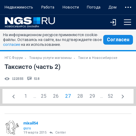
Недвижимость
Работа
Новости
Погода
Дом
На информационном ресурсе применяются cookie-
Согласен
файлы. Оставаясь на сайте, вы подтверждаете свое
согласие
на их использование.
НГС.Форум
Товары услуги магазины
Такси в Новосибирске
Таксисто (часть 2)
122555
518
1
...
25
26
27
28
29
...
52
mixail54
guru
19 марта 2015
Center