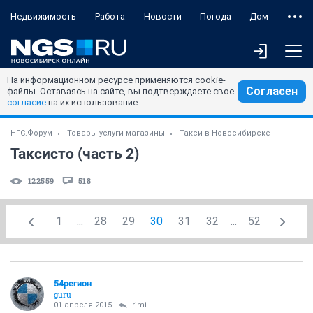
Недвижимость
Работа
Новости
Погода
Дом
На информационном ресурсе применяются cookie-
Согласен
файлы. Оставаясь на сайте, вы подтверждаете свое
согласие
на их использование.
НГС.Форум
Товары услуги магазины
Такси в Новосибирске
Таксисто (часть 2)
122559
518
1
...
28
29
30
31
32
...
52
54регион
guru
01 апреля 2015
rimi