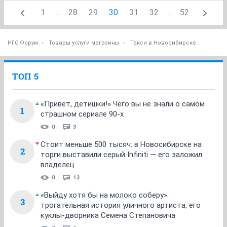
1
...
28
29
30
31
32
...
52
НГС.Форум
Товары услуги магазины
Такси в Новосибирске
ТОП 5
«Привет, детишки!» Чего вы не знали о самом
1
страшном сериале 90-х
0
3
Стоит меньше 500 тысяч: в Новосибирске на
2
торги выставили серый Infiniti — его заложил
владелец
0
13
«Выйду хотя бы на молоко соберу»:
3
трогательная история уличного артиста, его
куклы-дворника Семена Степановича