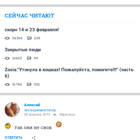
СЕЙЧАС ЧИТАЮТ
скоро 14 и 23 февраяля!
54366
239
Закрытые люди
16655
99
Zosia:"Утонула в кошках! Пожалуйста, помогите!!!" (часть
6)
31786
302
Алексий
экспериментатор
02 апреля 2015
54регион
так они не свои.
ОТВЕТИТЬ