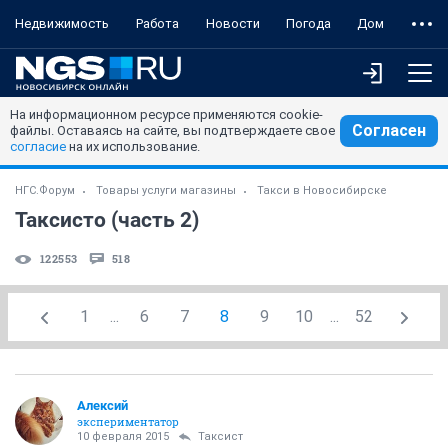
Недвижимость
Работа
Новости
Погода
Дом
На информационном ресурсе применяются cookie-
Согласен
файлы. Оставаясь на сайте, вы подтверждаете свое
согласие
на их использование.
НГС.Форум
Товары услуги магазины
Такси в Новосибирске
Таксисто (часть 2)
122553
518
1
...
6
7
8
9
10
...
52
Алексий
экспериментатор
10 февраля 2015
Таксист