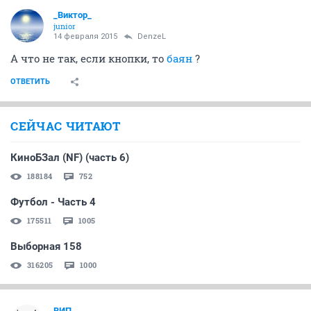
_Виктор_
juniоr
14 февраля 2015
DenzeL
А что не так, если кнопки, то
баян
?
ОТВЕТИТЬ
СЕЙЧАС ЧИТАЮТ
КиноБЗал (NF) (часть 6)
188184
752
Футбол - Часть 4
175511
1005
Выборная 158
316205
1000
ВИП