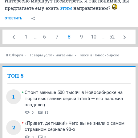
Интересно маршрут посмотреть. Я так понимаю, вы
предлагаете ему ехать
этим
направлением?
ОТВЕТИТЬ
1
...
6
7
8
9
10
...
52
НГС.Форум
Товары услуги магазины
Такси в Новосибирске
ТОП 5
Стоит меньше 500 тысяч: в Новосибирске на
1
торги выставили серый Infiniti — его заложил
владелец
0
13
«Привет, детишки!» Чего вы не знали о самом
2
страшном сериале 90-х
0
3