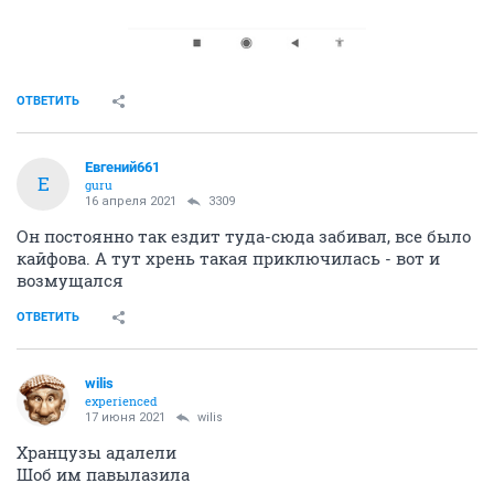
ОТВЕТИТЬ
Евгений661
Е
guru
16 апреля 2021
3309
Он постоянно так ездит туда-сюда забивал, все было
кайфова. А тут хрень такая приключилась - вот и
возмущался
ОТВЕТИТЬ
wilis
experienced
17 июня 2021
wilis
Хранцузы адалели
Шоб им павылазила