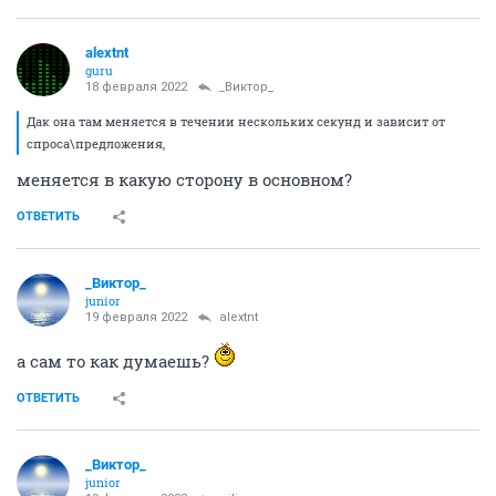
alextnt
guru
18 февраля 2022
_Виктор_
Дак она там меняется в течении нескольких секунд и зависит от
спроса\предложения,
меняется в какую сторону в основном?
ОТВЕТИТЬ
_Виктор_
juniоr
19 февраля 2022
alextnt
а сам то как думаешь?
ОТВЕТИТЬ
_Виктор_
juniоr