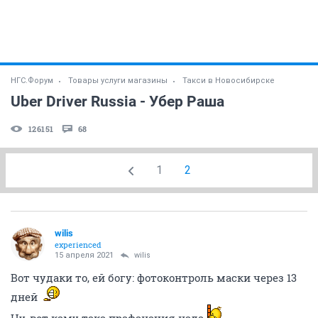
НГС.Форум
Товары услуги магазины
Такси в Новосибирске
Uber Driver Russia - Убер Раша
126151
68
1
2
wilis
experienced
15 апреля 2021
wilis
Вот чудаки то, ей богу: фотоконтроль маски через 13
дней
Ну, вот каму така прафанация нада