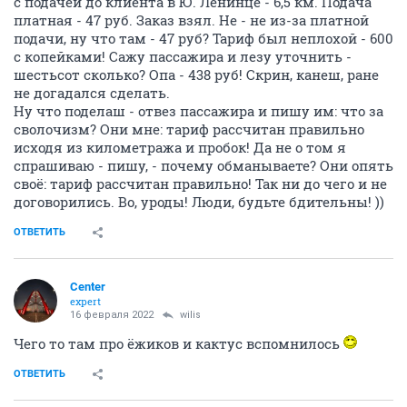
с подачей до клиента в Ю. Ленинце - 6,5 км. Подача
платная - 47 руб. Заказ взял. Не - не из-за платной
подачи, ну что там - 47 руб? Тариф был неплохой - 600
с копейками! Сажу пассажира и лезу уточнить -
шестьсот сколько? Опа - 438 руб! Скрин, канеш, ране
не догадался сделать.
Ну что поделаш - отвез пассажира и пишу им: что за
сволочизм? Они мне: тариф рассчитан правильно
исходя из километража и пробок! Да не о том я
спрашиваю - пишу, - почему обманываете? Они опять
своё: тариф рассчитан правильно! Так ни до чего и не
договорились. Во, уроды! Люди, будьте бдительны! ))
ОТВЕТИТЬ
Center
expert
16 февраля 2022
wilis
Чего то там про ёжиков и кактус вспомнилось
ОТВЕТИТЬ