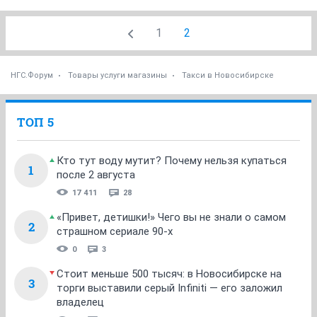
1
2
НГС.Форум
Товары услуги магазины
Такси в Новосибирске
ТОП 5
Кто тут воду мутит? Почему нельзя купаться
1
после 2 августа
17 411
28
«Привет, детишки!» Чего вы не знали о самом
2
страшном сериале 90-х
0
3
Стоит меньше 500 тысяч: в Новосибирске на
3
торги выставили серый Infiniti — его заложил
владелец