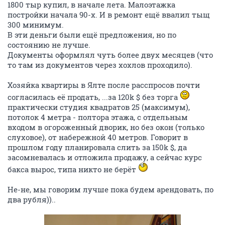
1800 тыр купил, в начале лета. Малоэтажка
постройки начала 90-х. И в ремонт ещё ввалил тыщ
300 минимум.
В эти деньги были ещё предложения, но по
состоянию не лучше.
Документы оформлял чуть более двух месяцев (что
то там из документов через хохлов проходило).
Хозяйка квартиры в Ялте после расспросов почти
согласилась её продать, ...за 120k $ без торга
практически студия квадратов 25 (максимум),
потолок 4 метра - полтора этажа, с отдельным
входом в огороженный дворик, но без окон (только
слуховое), от набережной 40 метров. Говорит в
прошлом году планировала слить за 150k $, да
засомневалась и отложила продажу, а сейчас курс
бакса вырос, типа никто не берёт
Не-не, мы говорим лучше пока будем арендовать, по
два рубля))..