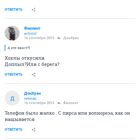
ОТВЕТИТЬ
Фиолент
activist
16 сентября 2015
ДонХуан
А хте хвост?)
Хохлы откусили.
Доплыл?Или с берега?
ОТВЕТИТЬ
ДонХуан
Д
veteran
16 сентября 2015
Фиолент
Телефон было жалко . С пирса или волнореза, как он
нащывается
ОТВЕТИТЬ