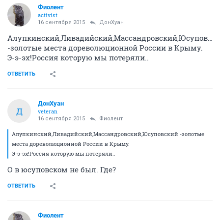
Фиолент
activist
16 сентября 2015
ДонХуан
Алупкинский,Ливадийский,Массандровский,Юсуповск
-золотые места дореволюционной России в Крыму.
Э-э-эх!Россия которую мы потеряли..
ОТВЕТИТЬ
ДонХуан
Д
veteran
16 сентября 2015
Фиолент
Алупкинский,Ливадийский,Массандровский,Юсуповский -золотые
места дореволюционной России в Крыму.
Э-э-эх!Россия которую мы потеряли..
О в юсуповском не был. Где?
ОТВЕТИТЬ
Фиолент