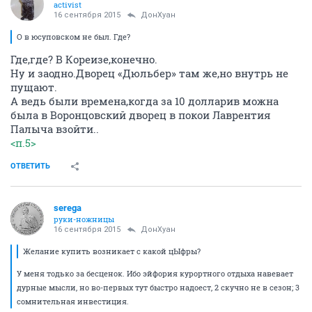
activist
16 сентября 2015
ДонХуан
О в юсуповском не был. Где?
Где,где? В Кореизе,конечно.
Ну и заодно.Дворец «Дюльбер» там же,но внутрь не
пущают.
А ведь были времена,когда за 10 долларив можна
была в Воронцовский дворец в покои Лаврентия
Палыча взойти..
<п.5>
ОТВЕТИТЬ
serega
руки-ножницы
16 сентября 2015
ДонХуан
Желание купить возникает с какой цЫфры?
У меня тодько за бесценок. Ибо эйфория курортного отдыха навевает
дурные мысли, но во-первых тут быстро надоест, 2 скучно не в сезон; 3
сомнительная инвестиция.