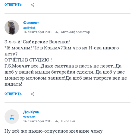
ОТВЕТИТЬ
Фиолент
activist
16 сентября 2015
Автоинформатор
Э-э-э-й! Сибирские Валенки!
Чё молчим! Чё в Крыму?Там что из Н-ска никого
нету?
ОТЧЁТЫ В СТУДИЮ!!
P.S.Молчат все..Даже сметана в пасть не лезет..Да
шоб у вашей мыши батарейки сдохли..Да шоб у вас
монитор молоком залило!Да шоб вам творога век не
видать!
ОТВЕТИТЬ
ДонХуан
Д
veteran
16 сентября 2015
Фиолент
Ну всё же пьяно-отпускное желание чему