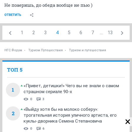
Не поаеришь, до обеда вообще не пью )
ОТВЕТИТЬ
1
2
3
4
5
6
7
...
13
НГС.Форум
Туризм Путешествия
Туризм и путешествия
ТОП 5
«Привет, детишки!» Чего вы не знали о самом
1
страшном сериале 90-х
0
3
«Выйду хотя бы на молоко соберу»:
2
трогательная история уличного артиста, его
куклы-дворника Семена Степановича
0
6