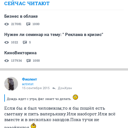
СЕЙЧАС ЧИТАЮТ
Бизнес в облаке
217081
1000
Нужен ли семинар на тему: " Реклама в кризис"
1022
5
КиноВикторина
137934
1000
Фиолент
activist
15 сентября 2015
ДонХуан
Дождь идет с утра, фиг знает чо делать.
Если бы я был человеком,то я бы пошёл есть
сметану и пить валерьянку.Или наоборот.Или всё
вместе и в несколько заходов.Пока тучи не
разойдутся.