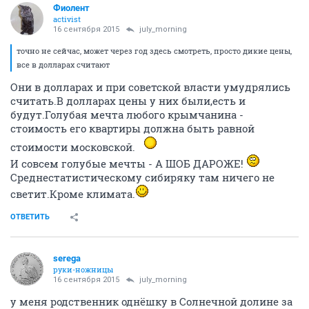
Фиолент
activist
16 сентября 2015
july_morning
точно не сейчас, может через год здесь смотреть, просто дикие цены,
все в долларах считают
Они в долларах и при советской власти умудрялись
считать.В долларах цены у них были,есть и
будут.Голубая мечта любого крымчанина -
стоимость его квартиры должна быть равной
стоимости московской.
И совсем голубые мечты - А ШОБ ДАРОЖЕ!
Среднестатистическому сибиряку там ничего не
светит.Кроме климата.
ОТВЕТИТЬ
serega
руки-ножницы
16 сентября 2015
july_morning
у меня родственник однёшку в Солнечной долине за