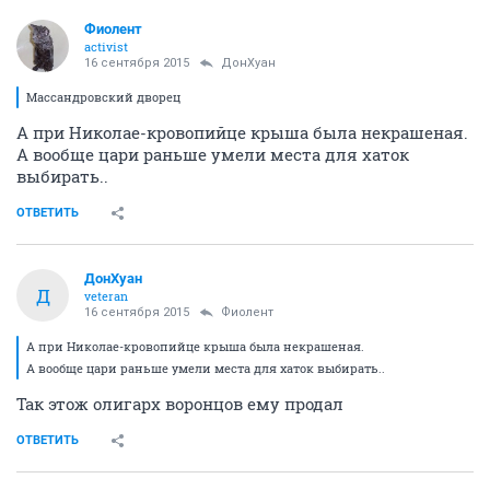
Фиолент
activist
16 сентября 2015
ДонХуан
Массандровский дворец
А при Николае-кровопийце крыша была некрашеная.
А вообще цари раньше умели места для хаток
выбирать..
ОТВЕТИТЬ
ДонХуан
Д
veteran
16 сентября 2015
Фиолент
А при Николае-кровопийце крыша была некрашеная.
А вообще цари раньше умели места для хаток выбирать..
Так этож олигарх воронцов ему продал
ОТВЕТИТЬ