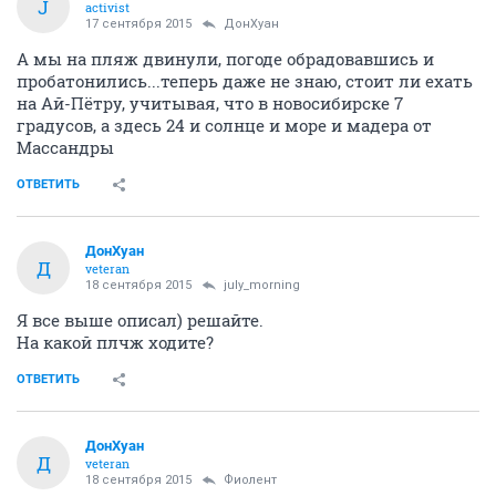
J
activist
17 сентября 2015
ДонХуан
А мы на пляж двинули, погоде обрадовавшись и
пробатонились...теперь даже не знаю, стоит ли ехать
на Ай-Пётру, учитывая, что в новосибирске 7
градусов, а здесь 24 и солнце и море и мадера от
Массандры
ОТВЕТИТЬ
ДонХуан
Д
veteran
18 сентября 2015
july_morning
Я все выше описал) решайте.
На какой плчж ходите?
ОТВЕТИТЬ
ДонХуан
Д
veteran
18 сентября 2015
Фиолент