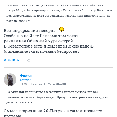
Немного о ценах на недвижимость , в Севастополе в стройке цена
метра 75тр, в Ялте примерно также, в Евпатории 45 тр метр. Но это все
под самоотделку. По ялта разрешены плакаты, квартира от 1,1 млн, но
пока не звонил.
Вся информация неверная
Особенно по Ялте.Реклама там такая..
рекламная.Обычный чурек-строй.
В Севастополе есть и дешевле.Но оно надо?В
ближайшие годы полный беспросвет.
ОТВЕТИТЬ
Фиолент
activist
15 сентября 2015
ДонХуан
На Айпетри подниматься в облачную погоду смысла нет, как
понимаю ничего не будет видно. Придется наверно в массандру на
дегустацию ехать.
Смысл подъема на Ай-Петри - в самом процессе
подъема.