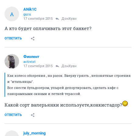
ANik1C
A
guru
17 сентября 2015
ДонХуан
А кто будет оплачивать этот банкет?
ОТВЕТИТЬ
Фиолент
activist
17 сентября 2015
ДонХуан
Как колесо обозрения , на разок. Вверху грязть , непонятные строения
и "итальянцы".
Все снести бульдозером, упырей депортировать, сделать кафе с
панорамными окнами и летней терассой.
Какой сорт валерьянки используете,конкистадор?
ОТВЕТИТЬ
july_morning