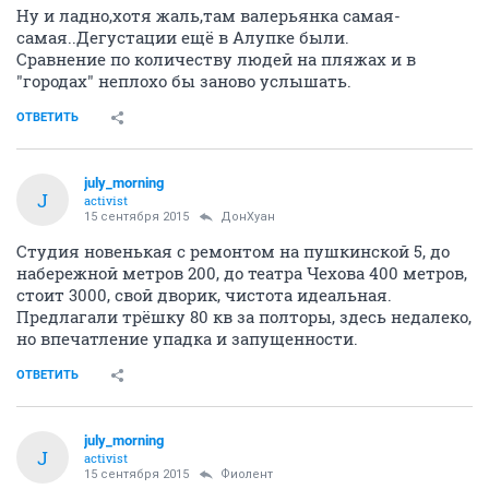
Ну и ладно,хотя жаль,там валерьянка самая-
самая..Дегустации ещё в Алупке были.
Сравнение по количеству людей на пляжах и в
"городах" неплохо бы заново услышать.
ОТВЕТИТЬ
july_morning
J
activist
15 сентября 2015
ДонХуан
Студия новенькая с ремонтом на пушкинской 5, до
набережной метров 200, до театра Чехова 400 метров,
стоит 3000, свой дворик, чистота идеальная.
Предлагали трёшку 80 кв за полторы, здесь недалеко,
но впечатление упадка и запущенности.
ОТВЕТИТЬ
july_morning
J
activist
15 сентября 2015
Фиолент