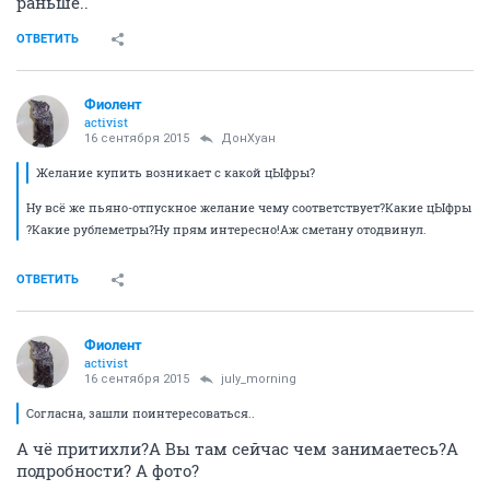
раньше..
ОТВЕТИТЬ
Фиолент
activist
16 сентября 2015
ДонХуан
Желание купить возникает с какой цЫфры?
Ну всё же пьяно-отпускное желание чему соответствует?Какие цЫфры
?Какие рублеметры?Ну прям интересно!Аж сметану отодвинул.
ОТВЕТИТЬ
Фиолент
activist
16 сентября 2015
july_morning
Согласна, зашли поинтересоваться..
А чё притихли?А Вы там сейчас чем занимаетесь?А
подробности? А фото?