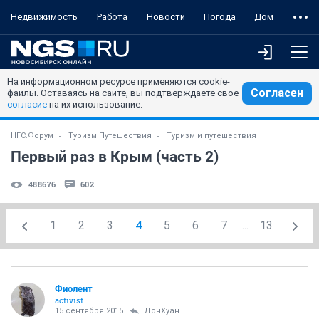
Недвижимость
Работа
Новости
Погода
Дом
На информационном ресурсе применяются cookie-
Согласен
файлы. Оставаясь на сайте, вы подтверждаете свое
согласие
на их использование.
НГС.Форум
Туризм Путешествия
Туризм и путешествия
Первый раз в Крым (часть 2)
488676
602
1
2
3
4
5
6
7
...
13
Фиолент
activist
15 сентября 2015
ДонХуан