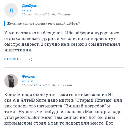
ДонХуан
Д
veteran
16 сентября 2015
Фиолент
Желание купить возникает с какой цЫфры?
У меня тодько за бесценок. Ибо эйфория курортного
отдыха навевает дурные мысли, но во-первых тут
быстро надоест, 2 скучно не в сезон; 3 сомнительная
инвестиция.
ОТВЕТИТЬ
Фиолент
activist
16 сентября 2015
ДонХуан
Коньяк надо было уничтожить не выезжая из Н-
ска.А в Ялте!В Ялте надо идти в "Старый Платан" или
как теперь это называется "Винный погребок" и
тама...Ну хоть чё нибудь из запасов Массандры надо
употребить..Вот меня там сейчас нет.Вот бы дым
коромыслом стоял,а так то испортили место..Вот