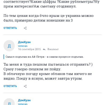
соответствует?Какие цЫфры ?Какие рублеметры?Ну
прям интересно!Аж сметану отодвинул.
По тем ценаи когда бчло крым це украина можно
было, примерно делим нонешние на 3
ОТВЕТИТЬ
ДонХуан
Д
veteran
16 сентября 2015
Фиолент
Смысл подъема на Ай-Петри - в самом процессе подъема.
Ты меня и туда пешком пытаешься отправить? )
Сразу гоаорю-пешком не пойду.
В облачную погоду кроме облаков там ничего не
видно. Поеду в ясную, может завтра утром.
ОТВЕТИТЬ
ДонХуан
Д
veteran