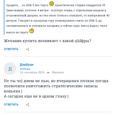
продать, ...за 120k $ без торга
практически студия квадратов 25
(максимум), потолок 4 метра - полтора этажа, с отдельным входом в
огороженный дворик, но без окон (только слуховое), от набережной 40
метров. Говорит в прошлом году планировала слить за 150k $, да
засомневалась и отложила продажу, а сейчас курс бакса вырос, типа
никто не берёт
Желание купить возникает с какой цЫфры?
ОТВЕТИТЬ
ДонХуан
Д
veteran
16 сентября 2015
Фиолент
Не ты чо) днем не пью, но вчерашняя плохая погода
позволила уничтожить стратегические запасы
коньяка )
А сегодня еще не в одном глазу.)
ОТВЕТИТЬ