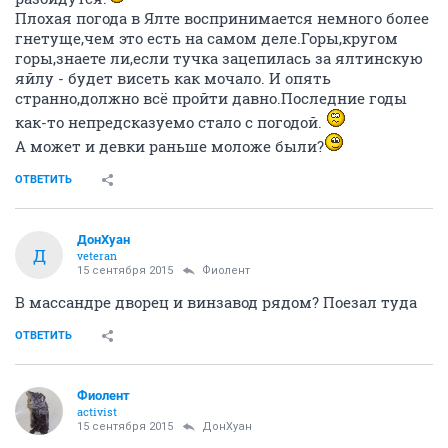
Плохая погода в Ялте воспринимается немного более
гнетуще,чем это есть на самом деле.Горы,кругом
горы,знаете ли,если тучка зацепилась за ялтинскую
яйлу - будет висеть как мочало. И опять
странно,должно всё пройти давно.Последние годы
как-то непредсказуемо стало с погодой.
А может и девки раньше моложе были?
ОТВЕТИТЬ
ДонХуан
Д
veteran
15 сентября 2015
Фиолент
В массандре дворец и винзавод рядом? Поезал туда
ОТВЕТИТЬ
Фиолент
activist
15 сентября 2015
ДонХуан