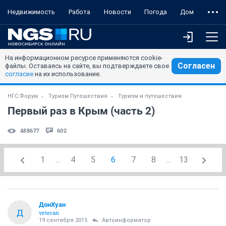
Недвижимость
Работа
Новости
Погода
Дом
На информационном ресурсе применяются cookie-
Согласен
файлы. Оставаясь на сайте, вы подтверждаете свое
согласие
на их использование.
НГС.Форум
Туризм Путешествия
Туризм и путешествия
Первый раз в Крым (часть 2)
488677
602
1
...
4
5
6
7
8
...
13
ДонХуан
Д
veteran
19 сентября 2015
Автоинформатор