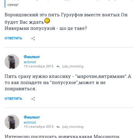
супер!
Воронцовский это пять Гурзуфов вместе взятых.Он
будет Вас ждать
Инкерман полусухой - шо це таке?
ОТВЕТИТЬ
Фиолент
activist
19 сентября 2015
july_morning
Пить сразу нужно классику - "марочне,витримане".А
то как попадете на "полусухое",может и не
понравиться.
ОТВЕТИТЬ
Фиолент
activist
19 сентября 2015
july_morning
Интересно послушать новичка,какая Массандра