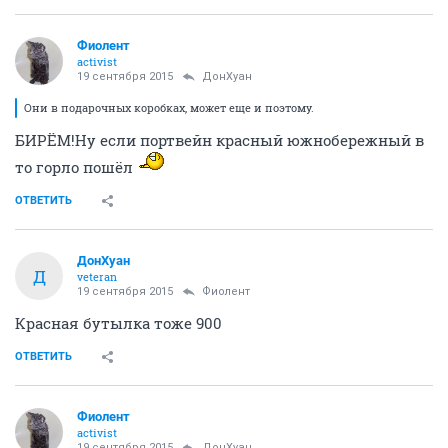
Фиолент
activist
19 сентября 2015
ДонХуан
Они в подарочных коробках, может еще и поэтому.
БИРЁМ!Ну если портвейн красный южнобережный в
то горло пошёл
ОТВЕТИТЬ
ДонХуан
Д
veteran
19 сентября 2015
Фиолент
Красная бутылка тоже 900
ОТВЕТИТЬ
Фиолент
activist
19 сентября 2015
ДонХуан