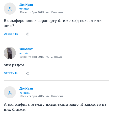
ДонХуан
Д
veteran
20 сентября 2015
Фиолент
В симферополе к аэропорту ближе ж/д вокзал или
авто?
ОТВЕТИТЬ
Фиолент
activist
20 сентября 2015
ДонХуан
они рядом.
ОТВЕТИТЬ
ДонХуан
Д
veteran
20 сентября 2015
Фиолент
А вот нифига, между ними ехать надо. И какой то из
них ближе.