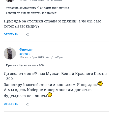
Узнаешь обмтановку? ) онлайн транслчция
Говори че еще хряпнуть и я пошел
Присядь за столики справа и хряпни..а чо бы сам
хотел?Навскидку?
ОТВЕТИТЬ
Фиолент
activist
19 сентября 2015
ДонХуан
Красная бутылка тоже 900
Да сволочи они!У нас Мускат Белый Красного Камня
- 800.
Заполируй коктебельским коньяком.И порядок!
А мы здесь Каберне инкерманским давиться
будем,пока не лопнем
ОТВЕТИТЬ