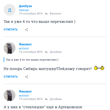
ДонХуан
Д
veteran
19 сентября 2015
Фиолент
Так я уже 4 то что выше перечислил )
ОТВЕТИТЬ
Фиолент
activist
19 сентября 2015
ДонХуан
Так я уже 4 то что выше перечислил )
Не позорь Сибирь-матушку!Пей,кому говорят!
ОТВЕТИТЬ
Фиолент
activist
19 сентября 2015
ДонХуан
А у них в "стекляшке" ещё и Артемовское