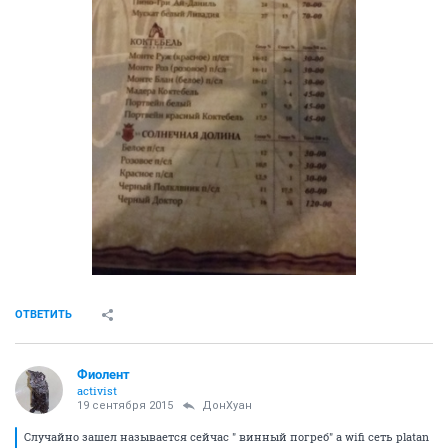
ОТВЕТИТЬ
Фиолент
activist
19 сентября 2015
ДонХуан
Случайно зашел называется сейчас " винный погреб" а wifi сеть platan