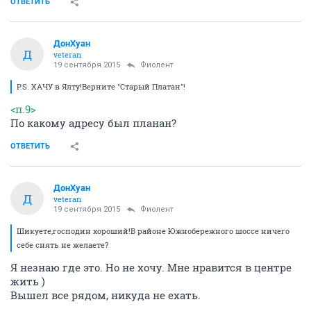
ОТВЕТИТЬ
ДонХуан
Д
veteran
19 сентября 2015
Фиолент
P.S. ХАЧУ в Ялту!Верните "Старый Платан"!
<п.9>
По какому адресу был планан?
ОТВЕТИТЬ
ДонХуан
Д
veteran
19 сентября 2015
Фиолент
Шикуете,господин хороший!В районе Южнобережного шоссе ничего
себе снять не желаете?
Я незнаю где это. Но не хочу. Мне нравится в центре
жить )
Вышел все рядом, никуда не ехать.