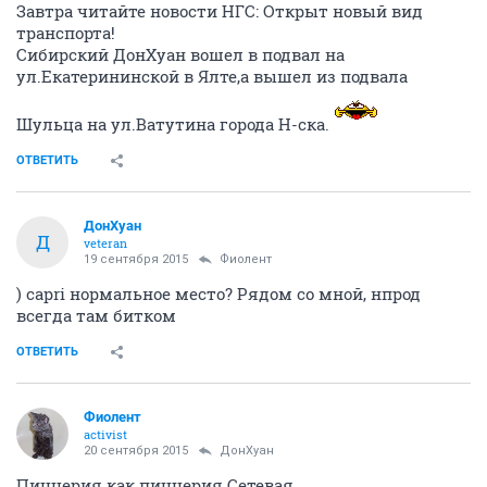
Завтра читайте новости НГС: Открыт новый вид
транспорта!
Сибирский ДонХуан вошел в подвал на
ул.Екатерининской в Ялте,а вышел из подвала
Шульца на ул.Ватутина города Н-ска.
ОТВЕТИТЬ
ДонХуан
Д
veteran
19 сентября 2015
Фиолент
) capri нормальное место? Рядом со мной, нпрод
всегда там битком
ОТВЕТИТЬ
Фиолент
activist
20 сентября 2015
ДонХуан
Пиццерия как пиццерия.Сетевая.