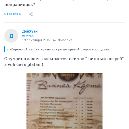
понравилась?
ОТВЕТИТЬ
ДонХуан
Д
veteran
19 сентября 2015
Фиолент
с Ябережной на Екатерининскую по правой стороне в подвал.
Случайно зашел называется сейчас " винный погреб"
а wifi сеть platan )