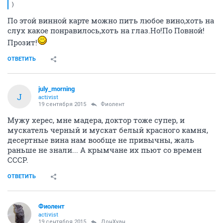
)
По этой винной карте можно пить любое вино,хоть на
слух какое понравилось,хоть на глаз.Но!По Повной!
Прозит!
ОТВЕТИТЬ
july_morning
J
activist
19 сентября 2015
Фиолент
Мужу херес, мне мадера, доктор тоже супер, и
мускатель черный и мускат белый красного камня,
десертные вина нам вообще не привычны, жаль
раньше не знали... А крымчане их пьют со времен
СССР.
ОТВЕТИТЬ
Фиолент
activist
19 сентября 2015
ДонХуан