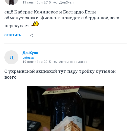
19 сентября 2015
ДонХуан
ещё Каберне Качинское и Бастардо.Если
обманут,скажи ,Фиолент приедет с берданкой,всех
перекусает
ОТВЕТИТЬ
ДонХуан
Д
veteran
19 сентября 2015
Автоинформатор
С украинской акцизкой тут пару тройку бутылок
всего