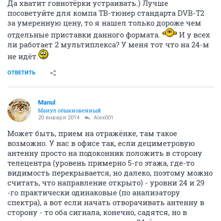
Да хватит говнотёрки устраивать.) Лучше
посоветуйте для компа ТВ-тюнер стандарта DVB-T2
за умеренную цену, то я нашел только дороже чем
отдельные приставки данного формата.
И у всех
ли работает 2 мультиплекса? У меня тот что на 24-м
не идёт.
ОТВЕТИТЬ
Manul
Манул обыкновенный
20 января 2014
Alex001
Может быть, прием на отражёнке, там такое
возможно. У нас в офисе так, если дециметровую
антенну просто на подоконник положить в сторону
телецентра (уровень примерно 5-го этажа, где-то
видимость перекрывается, но далеко, поэтому можно
считать, что направление открыто) - уровни 24 и 29
-го практически одинаковые (по анализатору
спектра), а вот если начать отворачивать антенну в
сторону - то оба сигнала, конечно, садятся, но в