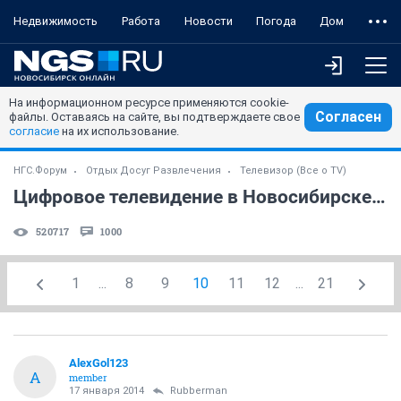
Недвижимость
Работа
Новости
Погода
Дом
На информационном ресурсе применяются cookie-
Согласен
файлы. Оставаясь на сайте, вы подтверждаете свое
согласие
на их использование.
НГС.Форум
Отдых Досуг Развлечения
Телевизор (Все о TV)
Цифровое телевидение в Новосибирске. (часть 2)
520717
1000
1
...
8
9
10
11
12
...
21
AlexGol123
A
member
17 января 2014
Rubberman