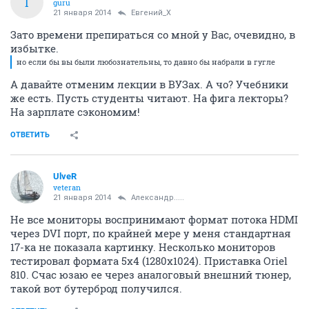
I
guru
21 января 2014
Евгений_X
Зато времени препираться со мной у Вас, очевидно, в
избытке.
но если бы вы были любознательны, то давно бы набрали в гугле
А давайте отменим лекции в ВУЗах. А чо? Учебники
же есть. Пусть студенты читают. На фига лекторы?
На зарплате сэкономим!
ОТВЕТИТЬ
UlveR
veteran
21 января 2014
Александр.....
Не все мониторы воспринимают формат потока HDMI
через DVI порт, по крайней мере у меня стандартная
17-ка не показала картинку. Несколько мониторов
тестировал формата 5х4 (1280х1024). Приставка Oriel
810. Счас юзаю ее через аналоговый внешний тюнер,
такой вот бутерброд получился.