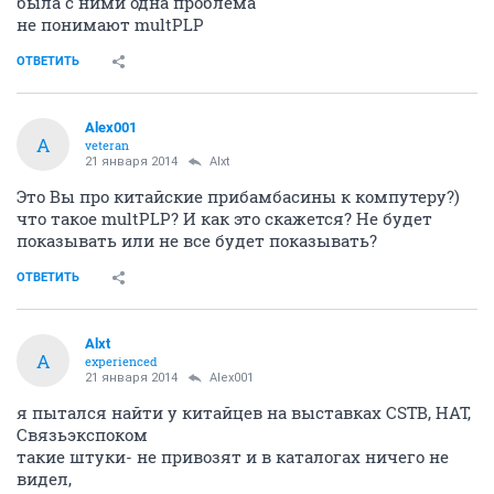
была с ними одна проблема
не понимают multPLP
ОТВЕТИТЬ
Alex001
A
veteran
21 января 2014
Alxt
Это Вы про китайские прибамбасины к компутеру?)
что такое multPLP? И как это скажется? Не будет
показывать или не все будет показывать?
ОТВЕТИТЬ
Alxt
A
experienced
21 января 2014
Alex001
я пытался найти у китайцев на выставках CSTB, НАТ,
Связьэкспоком
такие штуки- не привозят и в каталогах ничего не
видел,