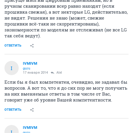
присуще многим цифровым приемникам, но в
ручном сканировании всер равно находят (если
прошивка свежая), а вот некторые LG, действительно,
не видят. Решения не знаю (может, свежие
прошивки всё-таки не скорректированы),
зкономерности по моделям не отслеживал (не все LG
так себя ведут).
ОТВЕТИТЬ
IVMIVM
I
guru
17 января 2014
Alxt
Если бы я был компетентен, очевидно, не задавал бы
вопросов. А вот то, что я до сих пор не могу получить
на них вменяемые ответы в том числе от Вас,
говорит уже об уровне Вашей компетентности.
ОТВЕТИТЬ
IVMIVM
I
guru