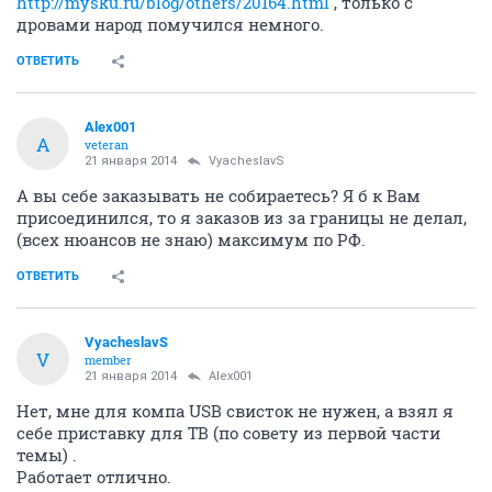
http://mysku.ru/blog/others/20164.html
, только с
дровами народ помучился немного.
ОТВЕТИТЬ
Alex001
A
veteran
21 января 2014
VyacheslavS
А вы себе заказывать не собираетесь? Я б к Вам
присоединился, то я заказов из за границы не делал,
(всех нюансов не знаю) максимум по РФ.
ОТВЕТИТЬ
VyacheslavS
V
member
21 января 2014
Alex001
Нет, мне для компа USB свисток не нужен, а взял я
себе приставку для ТВ (по совету из первой части
темы) .
Работает отлично.