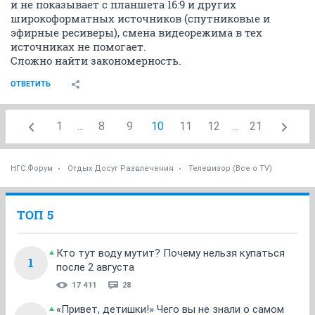
и не показывает с планшета 16:9 и других
широкоформатных источников (спутниковые и
эфирные ресиверы), смена видеорежима в тех
источниках не помогает.
Сложно найти закономерность.
ОТВЕТИТЬ
1
...
8
9
10
11
12
...
21
НГС.Форум
Отдых Досуг Развлечения
Телевизор (Все о TV)
ТОП 5
Кто тут воду мутит? Почему нельзя купаться
1
после 2 августа
17 411
28
«Привет, детишки!» Чего вы не знали о самом