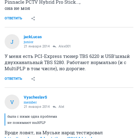
Pinnacle PCTV Hybrid Pro Stick...,
она не моя
ОТВЕТИТЬ
jackLucas
J
junior
21 января 2014
Alex001
У меня есть PCI-Express тюнер TBS 6220 и USB'шный
двухканальный TBS 5280. Работают нормально (и с
MultiPLP в том числе), но дорогие.
ОТВЕТИТЬ
VyacheslavS
V
member
21 января 2014
Alxt
была с ними одна проблема
не понимают multPLP
Вроде ловят, на Муське народ тестировал