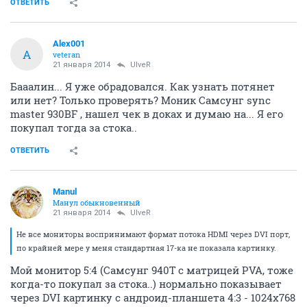
ОТВЕТИТЬ
Alex001
A
veteran
21 января 2014
UlveR
Бааалин... Я уже обрадовался. Как узнать потянет
или нет? Только проверять? Моник Самсунг sync
master 930BF , нашел чек в доках и думаю на... Я его
покупал тогда за стока..
ОТВЕТИТЬ
Manul
Манул обыкновенный
21 января 2014
UlveR
Не все мониторы воспринимают формат потока HDMI через DVI порт,
по крайней мере у меня стандартная 17-ка не показала картинку.
Мой монитор 5:4 (Самсунг 940T с матрицей PVA, тоже
когда-то покупал за стока..) нормально показывает
через DVI картинку с андроид-планшета 4:3 - 1024х768