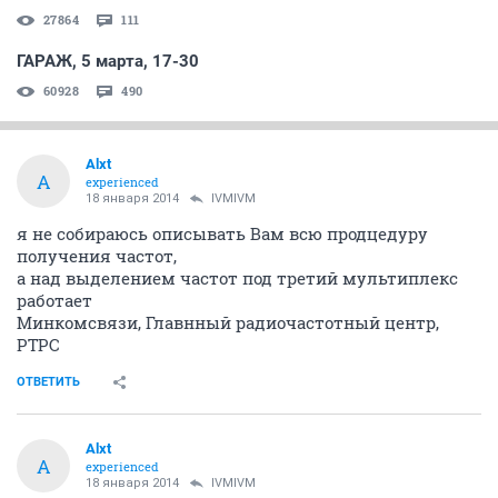
27864
111
ГАРАЖ, 5 марта, 17-30
60928
490
Alxt
A
experienced
18 января 2014
IVMIVM
я не собираюсь описывать Вам всю продцедуру
получения частот,
a над выделением частот под третий мультиплекс
работает
Минкомсвязи, Главнный радиочастотный центр,
РТРС
ОТВЕТИТЬ
Alxt
A
experienced
18 января 2014
IVMIVM