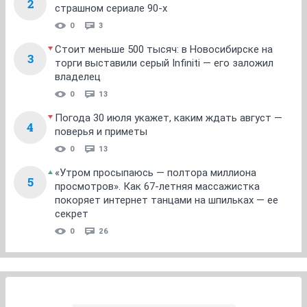
2
страшном сериале 90-х
0
3
Стоит меньше 500 тысяч: в Новосибирске на
3
торги выставили серый Infiniti — его заложил
владелец
0
13
Погода 30 июля укажет, каким ждать август —
4
поверья и приметы
0
13
«Утром просыпаюсь — полтора миллиона
5
просмотров». Как 67-летняя массажистка
покоряет интернет танцами на шпильках — ее
секрет
0
26