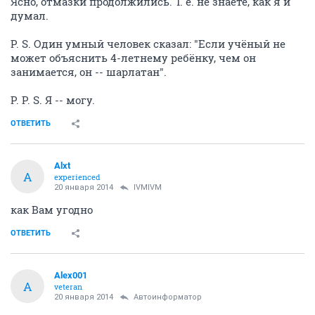
Ясно, отмазки продолжились. Т. е. не знаете, как я и
думал.
P. S. Один умный человек сказал: "Если учёный не
может объяснить 4-летнему ребёнку, чем он
занимается, он -- шарлатан".
P. P. S. Я -- могу.
ОТВЕТИТЬ
Alxt
A
experienced
20 января 2014
IVMIVM
как Вам угодно
ОТВЕТИТЬ
Alex001
A
veteran
20 января 2014
Автоинформатор