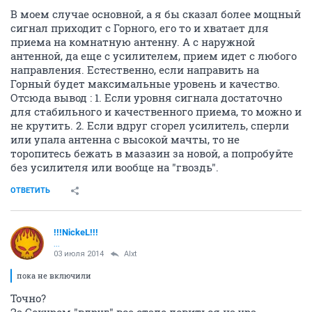
1
...
15
16
17
18
19
20
21
molochko64
M
junior
03 июля 2014
Alxt
В моем случае основной, а я бы сказал более мощный
сигнал приходит с Горного, его то и хватает для
приема на комнатную антенну. А с наружной
антенной, да еще с усилителем, прием идет с любого
направления. Естественно, если направить на
Горный будет максимальные уровень и качество.
Отсюда вывод : 1. Если уровня сигнала достаточно
для стабильного и качественного приема, то можно и
не крутить. 2. Если вдруг сгорел усилитель, сперли
или упала антенна с высокой мачты, то не
торопитесь бежать в мазазин за новой, а попробуйте
без усилителя или вообще на "гвоздь".