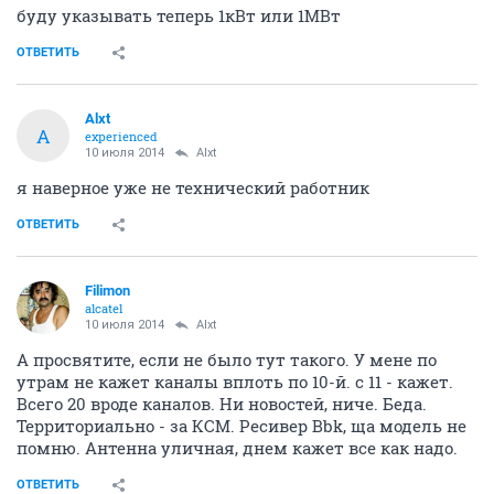
преимущественно для технических работников.
ОТВЕТИТЬ
Alxt
A
experienced
10 июля 2014
augur72
спасибо
буду указывать теперь 1кВт или 1МВт
ОТВЕТИТЬ
Alxt
A
experienced
10 июля 2014
Alxt
я наверное уже не технический работник
ОТВЕТИТЬ
Filimon