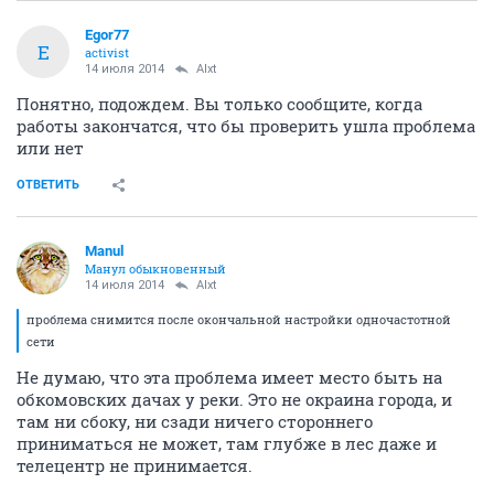
я думаю недели через две все будет нормально
по ночам характер распространения волн меняется и
возникают проблемы с одночастотной сетью
временно можно решить поворотом антенны
проблема снимится после окончальной настройки
одночастотной сети
ОТВЕТИТЬ
Egor77
E
activist
14 июля 2014
Alxt
Понятно, подождем. Вы только сообщите, когда
работы закончатся, что бы проверить ушла проблема
или нет
ОТВЕТИТЬ
Manul
Манул обыкновенный
14 июля 2014
Alxt