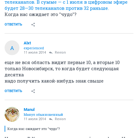
Revion
R
member
11 июля 2014
Egor77
Кроме того, помимо двух общероссийских
мультиплексов, с 1 июля в Крыму начнется вещание
и третьего, регионального. То есть еще восемь (а в
Севастополе — 10) региональных и российских
телеканалов. В сумме — с 1 июля в цифровом эфире
будет 28—30 телеканалов против 32 раньше.
Когда нас ожидает это "чудо"?
ОТВЕТИТЬ
Alxt
A
experienced
11 июля 2014
Revion
еще не вся область видит первые 10, а вторые 10
только Новосибирск, то когда будет следующая
десятка
надо получить какой-нибудь знак свыше