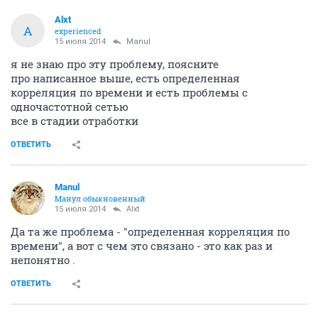
через 300 вокруг. Финал Чм смотрел по
мельтешащему аналогу.
Но ведь гад не кажет "нет сигнала", и сигнал вроде
как присутствует ("мощность 76%"), а картинки
первых десяти каналов нема.
В общем просто смириться и чего-то ждать?
ОТВЕТИТЬ
Alxt
A
experienced
15 июля 2014
Manul
я не знаю про эту проблему, поясните
про написанное выше, есть определенная
корреляция по времени и есть проблемы с
одночастотной сетью
все в стадии отработки
ОТВЕТИТЬ
Manul