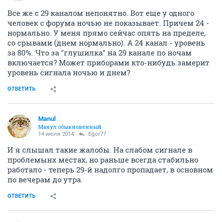
моменты ослабленного сигнала просто откуда-то
сшибает помеза (привет Шиловскому полигону)....
ОТВЕТИТЬ
Egor77
E
activist
13 июля 2014
Alxt
Все же с 29 каналом непонятно. Вот еще у одного
человек с форума ночью не показывает. Причем 24 -
нормально. У меня прямо сейчас опять на пределе,
со срывами (днем нормально). А 24 канал - уровень
за 80%. Что за "глушилка" на 29 канале по ночам
включается? Может приборами кто-нибудь замерит
уровень сигнала ночью и днем?
ОТВЕТИТЬ
Manul
Манул обыкновенный
14 июля 2014
Egor77