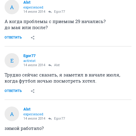
И я слышал такие жалобы. На слабом сигнале в
проблемынх местах, но раньше всегда стабильно
работало - теперь 29-й надолго пропадает, в основном
по вечерам до утра.
ОТВЕТИТЬ
Alxt
A
experienced
14 июля 2014
Egor77
А когда проблемы с приемом 29 начались?
до мая или после?
ОТВЕТИТЬ
Egor77
E
activist
14 июля 2014
Alxt
Трудно сейчас сказать, я заметил в начале июля,
когда футбол ночью посмотреть хотел.