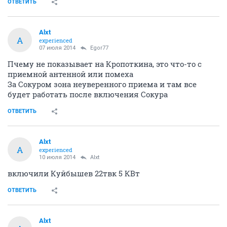
Egor77
E
activist
07 июля 2014
Alxt
В городе в районе Кропоткина (24 стабильно, 29
сегодня утром не показывал). За городом, 10 км
дальше Сокура, также утром и вечером 29 не
показывал, днем уровень намного ниже , чем у 24 (10-
20 и 50-80% соответственно)
ОТВЕТИТЬ
Alxt
A
experienced
07 июля 2014
Egor77
Пчему не показывает на Кропоткина, это что-то с
приемной антенной или помеха
За Сокуром зона неуверенного приема и там все
будет работать после включения Сокура
ОТВЕТИТЬ