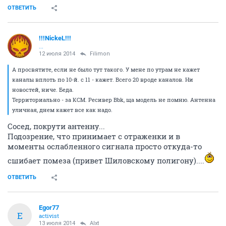
Manul
Манул обыкновенный
11 июля 2014
Alxt
еще не вся область видит первые 10, а вторые 10 только Новосибирск
И мало кто еще в ближайшее время вторые 10
увидит.
Запуск второго мультиплекса перенесут на 2019 год
ОТВЕТИТЬ
!!!NickeL!!!
...
12 июля 2014
Filimon
А просвятите, если не было тут такого. У мене по утрам не кажет
каналы вплоть по 10-й. с 11 - кажет. Всего 20 вроде каналов. Ни
новостей, ниче. Беда.
Территориально - за КСМ. Ресивер Bbk, ща модель не помню. Антенна
уличная, днем кажет все как надо.
Сосед, покрути антенну...
Подозрение, что принимает с отраженки и в