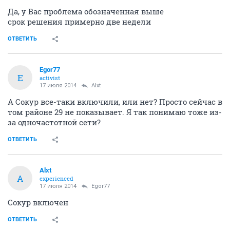
ниже чем на 29.
В этом месте есть надежда на уверенный прием 29
канала?
ОТВЕТИТЬ
Alxt
A
experienced
17 июля 2014
bamper
Да, у Вас проблема обозначенная выше
срок решения примерно две недели
ОТВЕТИТЬ
Egor77
E
activist
17 июля 2014
Alxt
А Сокур все-таки включили, или нет? Просто сейчас в
том районе 29 не показывает. Я так понимаю тоже из-
за одночастотной сети?
ОТВЕТИТЬ