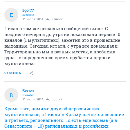
A
experienced
11 июля 2014
Filimon
КСМ это Матвеевка?
Там зона уверенного приема, если у Вас есть прямая
видимость
Если работает с отраженки, то всякое может быть
ОТВЕТИТЬ
Egor77
E
activist
11 июля 2014
Filimon
Писал о том же несколько сообщений выше. С
позднего вечера и до утра не показывали первые 10
каналов (1 мультиплекс), заметил это в прошедшие
выходные. Сегодня, кстати, с утра все показывали.
Территориально мы в разных местах, а проблема
одна - в определенное время срубается первый
мультиплекс.
ОТВЕТИТЬ