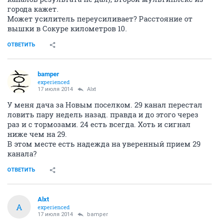
ОТВЕТИТЬ
Egor77
E
activist
16 июля 2014
Alxt
Только что звонил на дачу за Сокуром, первый
мультиплекс вообще перестал показывать (поиск
каналов результата не дал), второй мультиплекс из
города кажет.
Может усилитель переусиливает? Расстояние от
вышки в Сокуре километров 10.
ОТВЕТИТЬ
bamper
experienced
17 июля 2014
Alxt
У меня дача за Новым поселком. 29 канал перестал
ловить пару недель назад. правда и до этого через
раз и с тормозами. 24 есть всегда. Хоть и сигнал