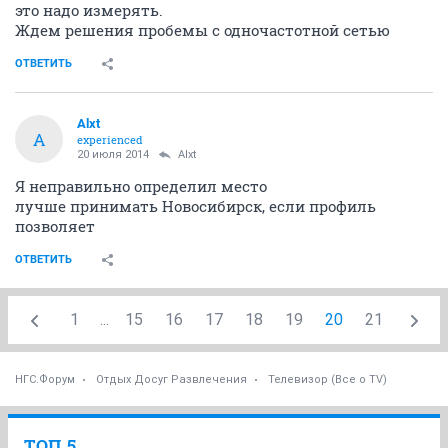
Alxt
A
experienced
20 июля 2014
IVMIVM
около Вас работают Новомихайловка, Паутовский,
Новосибирск
мне пока непонятна ситуация с Сокуром, 10 км за
ним пропал прием
это надо измерять.
Ждем решения пробемы с одночастотной сетью
ОТВЕТИТЬ
Alxt
A
experienced
20 июля 2014
Alxt
Я неправильно определил место
лучше принимать Новосибирск, если профиль
позволяет
ОТВЕТИТЬ