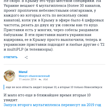
ОТВЕТИТЬ
Manul
Манул обыкновенный
11 июля 2014
Revion
Когда нас ожидает это "чудо"?
Не скоро. В Крыму это чудо местной специфики. На
Украине вещают 4 мультиплекса (более 30 каналов,
проект проплачен небезвестными олигархами, у
каждого из которых есть по нескольку своих
каналов), коли уж в Крыму в эфире было 4 цифровых
частоты, резать до двух ну уж совсем как-то куцо.
Приставки есть у многих, через собесы раздавали
бабушкам. В эти приставки вшита украинская
кодировка, ее в Крыму просто выключили, теперь и
украинские приставки подходят и любые другие с Т2
и multiPLP (и телевизоры).
ОТВЕТИТЬ