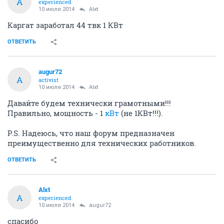
Alxt
A
experienced
10 июля 2014
Alxt
включили Куйбышев 22твк 5 КВт
ОТВЕТИТЬ
Alxt
A
experienced
10 июля 2014
Alxt
Каргат заработал 44 твк 1 КВт
ОТВЕТИТЬ
augur72
A
activist
10 июля 2014
Alxt
Давайте будем технически грамотными!!!
Правильно, мощность - 1
кВт
(не 1КВт!!!).
P.S. Надеюсь, что наш форум предназначен