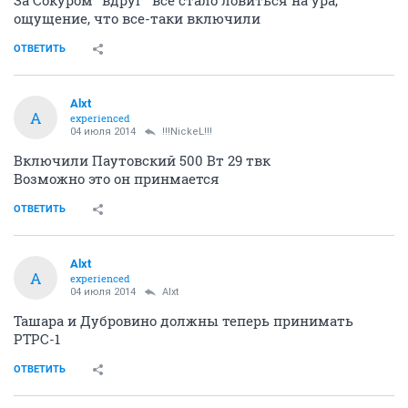
ОТВЕТИТЬ
!!!NickeL!!!
...
03 июля 2014
Alxt
пока не включили
Точно?
За Сокуром "вдруг" все стало ловиться на ура,
ощущение, что все-таки включили
ОТВЕТИТЬ
Alxt
A
experienced
04 июля 2014
!!!NickeL!!!
Включили Паутовский 500 Вт 29 твк
Возможно это он принмается
ОТВЕТИТЬ