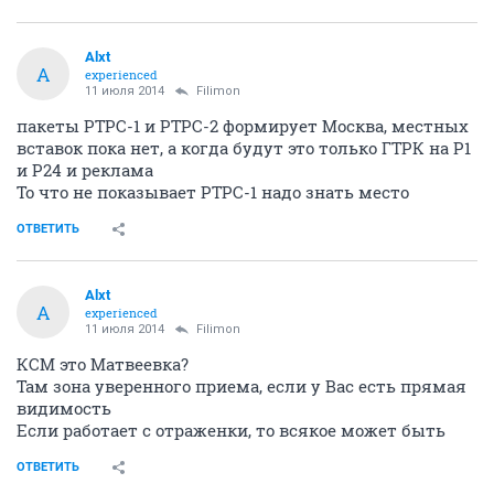
alcatel
10 июля 2014
Alxt
А просвятите, если не было тут такого. У мене по
утрам не кажет каналы вплоть по 10-й. с 11 - кажет.
Всего 20 вроде каналов. Ни новостей, ниче. Беда.
Территориально - за КСМ. Ресивер Bbk, ща модель не
помню. Антенна уличная, днем кажет все как надо.
ОТВЕТИТЬ
Alxt
A
experienced
11 июля 2014
Filimon
пакеты РТРС-1 и РТРС-2 формирует Москва, местных
вставок пока нет, а когда будут это только ГТРК на Р1
и Р24 и реклама
То что не показывает РТРС-1 надо знать место
ОТВЕТИТЬ
Alxt