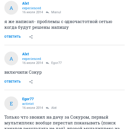
Манул обыкновенный
15 июля 2014
Alxt
Да та же проблема - "определенная корреляция по
времени", а вот с чем это связано - это как раз и
непонятно .
ОТВЕТИТЬ
Alxt
A
experienced
16 июля 2014
Manul
я же написал- проблемы с одночастотной сетью
когда будут решены напишу
ОТВЕТИТЬ
Alxt
A
experienced
16 июля 2014
Egor77
включили Сокур