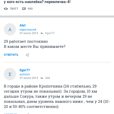
СЕЙЧАС ЧИТАЮТ
Почему не стоит завоевывать женщину
112098
680
Красивые дома.
488522
4730
у кого есть наклейка? перекличка-4!
78077
993
Alxt
A
experienced
07 июля 2014
Egor77
29 работает постоянно
В каком месте Вы принимаете?
ОТВЕТИТЬ