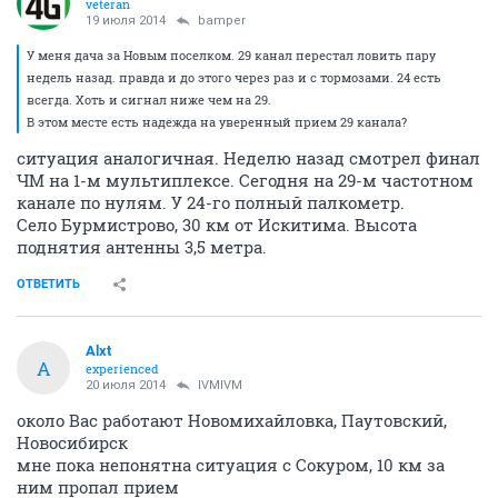
Ребят, кто в курсе , Сузунский р-н с. Каргополово, с.
Зорино. Есть там сигнал? Антенну внешнюю надо?
Как далеко передатчик?
ОТВЕТИТЬ
Мишутка
veteran
19 июля 2014
bamper
У меня дача за Новым поселком. 29 канал перестал ловить пару
недель назад. правда и до этого через раз и с тормозами. 24 есть
всегда. Хоть и сигнал ниже чем на 29.
В этом месте есть надежда на уверенный прием 29 канала?
ситуация аналогичная. Неделю назад смотрел финал
ЧМ на 1-м мультиплексе. Сегодня на 29-м частотном
канале по нулям. У 24-го полный палкометр.
Село Бурмистрово, 30 км от Искитима. Высота
поднятия антенны 3,5 метра.
ОТВЕТИТЬ