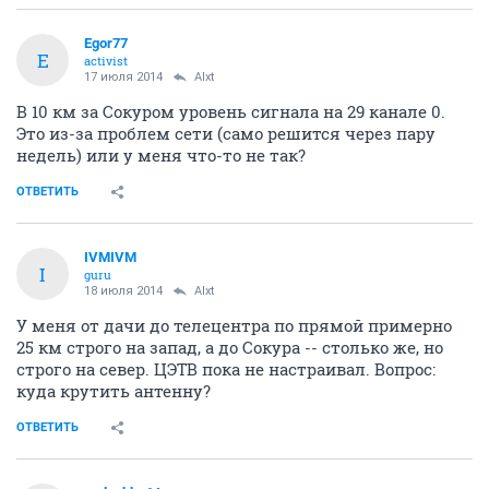
Alxt
A
experienced
17 июля 2014
Egor77
Сокур включен
ОТВЕТИТЬ
Egor77
E
activist
17 июля 2014
Alxt
В 10 км за Сокуром уровень сигнала на 29 канале 0.
Это из-за проблем сети (само решится через пару
недель) или у меня что-то не так?
ОТВЕТИТЬ
IVMIVM
I
guru
18 июля 2014
Alxt