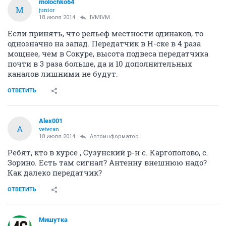
У меня от дачи до телецентра по прямой примерно
25 км строго на запад, а до Сокура -- столько же, но
строго на север. ЦЭТВ пока не настраивал. Вопрос:
куда крутить антенну?
ОТВЕТИТЬ
molochko64
M
junior
18 июля 2014
IVMIVM
Если принять, что рельеф местности одинаков, то
однозначно на запад. Передатчик в Н-ске в 4 раза
мощнее, чем в Сокуре, высота подвеса передатчика
почти в 3 раза больше, да и 10 дополнительных
каналов лишними не будут.
ОТВЕТИТЬ
Alex001
A
veteran
18 июля 2014
Автоинформатор