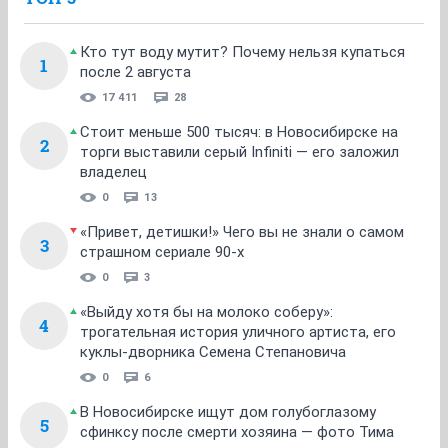
1
...
15
16
17
18
19
20
21
НГС.Форум
Отдых Досуг Развлечения
Телевизор (Все о TV)
ТОП 5
Кто тут воду мутит? Почему нельзя купаться
1
после 2 августа
17 411
28
Стоит меньше 500 тысяч: в Новосибирске на
2
торги выставили серый Infiniti — его заложил
владелец
0
13
«Привет, детишки!» Чего вы не знали о самом
3
страшном сериале 90-х