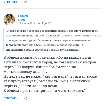
проблема снимится после окончальной настройки одночастотной
сети
Не думаю, что эта проблема имеет место быть на
обкомовских дачах у реки. Это не окраина города, и
там ни сбоку, ни сзади ничего стороннего
приниматься не может, там глубже в лес даже и
телецентр не принимается.
ОТВЕТИТЬ
Filimon
alcatel
14 июля 2014
Egor77
Писал о том же несколько сообщений выше. С позднего вечера и до
утра не показывали первые 10 каналов (1 мультиплекс), заметил это в
прошедшие выходные. Сегодня, кстати, с утра все показывали.
Территориально мы в разных местах, а проблема одна - в
определенное время срубается первый мультиплекс.
В общем видимо отраженка, ибо на крыше дачи
антенна и смотрит в город, но там деревья метров