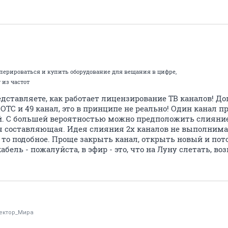
перироваться и купить оборудование для вещания в цифре,
 из частот
едставляете, как работает лицензирование ТВ каналов! 
 ОТС и 49 канал, это в принципе не реально! Один канал
й. С большей вероятностью можно предположить слияние 1
я составляющая. Идея слияния 2х каналов не выполнимая
 то подобное. Проще закрыть канал, открыть новый и по
бель - пожалуйста, в эфир - это, что на Луну слетать, во
ектор_Мира