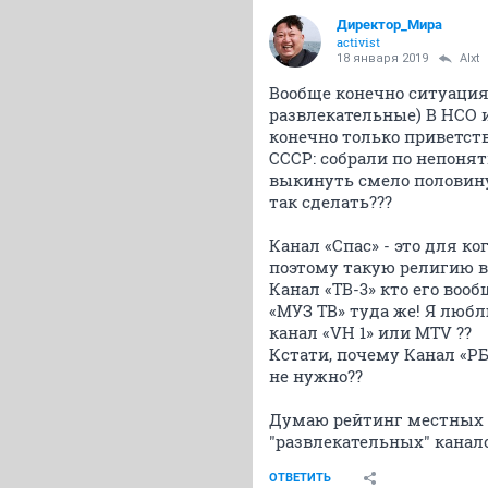
Директор_Мира
activist
18 января 2019
Alxt
Вообще конечно ситуация 
развлекательные) В НСО их
конечно только приветств
СССР: собрали по непоня
выкинуть смело половину,
так сделать???
Канал «Спас» - это для к
поэтому такую религию в
Канал «ТВ-3» кто его вооб
«МУЗ ТВ» туда же! Я люб
канал «VH 1» или MTV ??
Кстати, почему Канал «РБ
не нужно??
Думаю рейтинг местных ка
"развлекательных" канал
ОТВЕТИТЬ