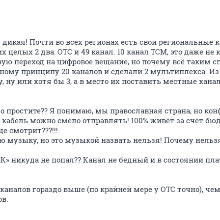
дикая! Почти во всех регионах есть свои региональные 
 целых 2 два: ОТС и 49 канал. 10 канал ТСМ, это даже не к
ую переход на цифровое вещание, но почему всё таким с
тному принципу 20 каналов и сделали 2 мультиплекса. И
 ну или хотя бы 3, а в место их поставить местные кан
ого простите?? Я понимаю, мы православная страна, но кон
 кабель можно смело отправлять! 100% живёт за счёт бю
ще смотрит???!!!
лю музыку, но это музыкой назвать нельзя! Почему нель
К» никуда не попал?? Канал не бедный и в состоянии пла
налов гораздо выше (по крайней мере у ОТС точно), чем
ов.