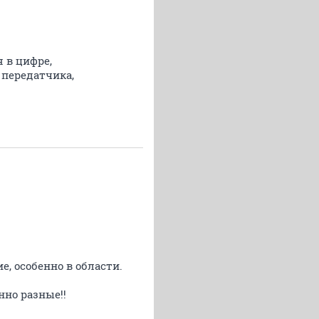
 в цифре,
 передатчика,
е, особенно в области.
нно разные!!