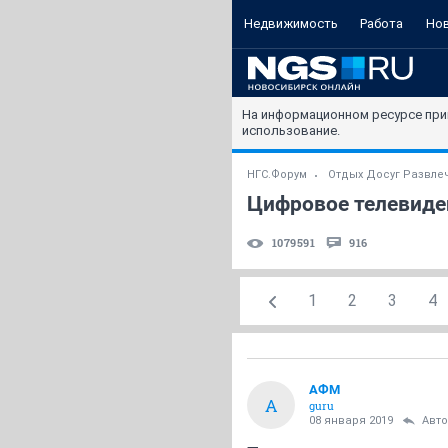
Недвижимость
Работа
Но
На информационном ресурсе при
использование.
НГС.Форум
Отдых Досуг Развле
Цифровое телевиден
1079591
916
1
2
3
4
АФМ
А
guru
08 января 2019
Авт