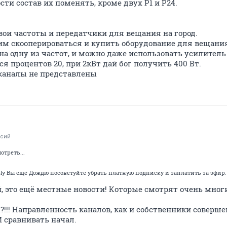
ти состав их поменять, кроме двух Р1 и Р24.
свои частоты и передатчики для вещания на город.
им скооперироваться и купить оборудование для вещания
а одну из частот, и можно даже использовать усилитель
я процентов 20, при 2кВт дай бог получить 400 Вт.
 каналы не представлены
ксий
треть...
 Ну Вы ещё Дождю посоветуйте убрать платную подписку и заплатить за эфир.
ей, это ещё местные новости! Которые смотрят очень многи
!!! Направленность каналов, как и собственники соверше
 сравнивать начал.