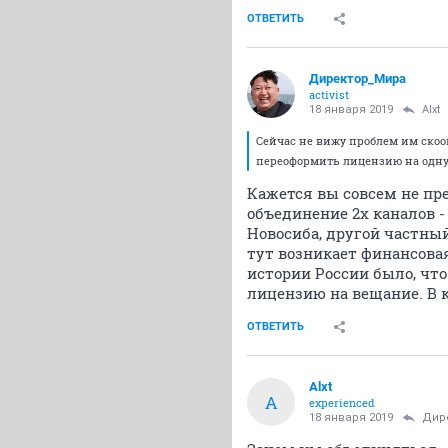
ОТВЕТИТЬ
Директор_Мира
activist
18 января 2019
Alxt
Сейчас не вижу проблем им скоо
переоформить лицензию на одну
Кажется вы совсем не пр
объединение 2х каналов -
Новосиба, другой частны
тут возникает финансова
истории России было, что
лицензию на вещание. В ка
ОТВЕТИТЬ
Alxt
A
experienced
18 января 2019
Дир