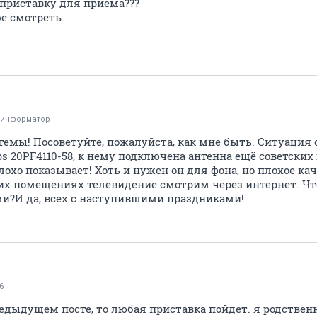
приставку для приема???
e смотреть.
оинформатор
темы! Посоветуйте, пожалуйста, как мне быть. Ситуация 
ps 20PF4110-58, к нему подключена антенна ещё советских 
охо показывает! Хоть и нужен он для фона, но плохое ка
гих помещениях телевидение смотрим через интернет. Чт
?И да, всех с наступившими праздниками!
6
редыдущем посте, то любая приставка пойдет. я родствен