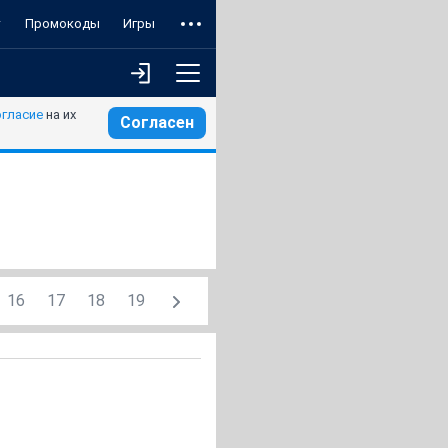
т
Промокоды
Игры
огласие
на их
Согласен
16
17
18
19