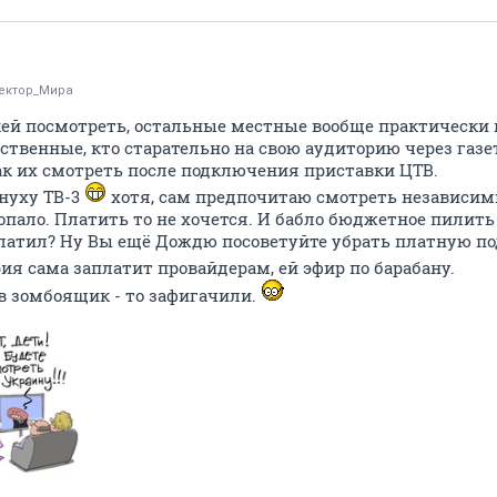
ектор_Мира
ей посмотреть, остальные местные вообще практически 
нственные, кто старательно на свою аудиторию через газ
ак их смотреть после подключения приставки ЦТВ.
нуху ТВ-3
хотя, сам предпочитаю смотреть независим
попало. Платить то не хочется. И бабло бюджетное пилить
платил? Ну Вы ещё Дождю посоветуйте убрать платную по
я сама заплатит провайдерам, ей эфир по барабану.
 в зомбоящик - то зафигачили.