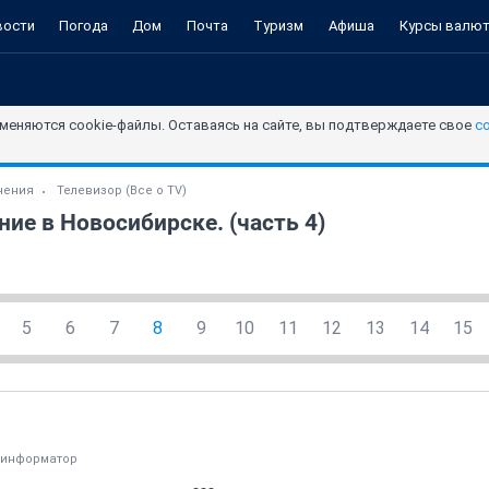
вости
Погода
Дом
Почта
Туризм
Афиша
Курсы валю
меняются cookie-файлы. Оставаясь на сайте, вы подтверждаете свое
с
чения
Телевизор (Все о TV)
ие в Новосибирске. (часть 4)
5
6
7
8
9
10
11
12
13
14
15
оинформатор