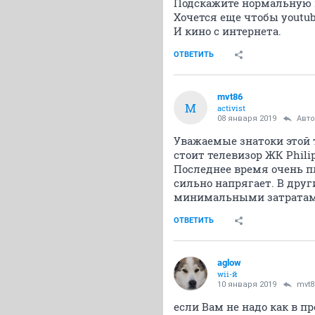
Подскажите нормальную 
Хочется еще чтобы youtub
И кино с интернета.
ОТВЕТИТЬ
mvt86
M
activist
08 января 2019
Авт
Уважаемые знатоки этой 
стоит телевизор ЖК Phili
Последнее время очень пл
сильно напрягает. В дру
минимальными затратами
ОТВЕТИТЬ
aglow
wii-й
10 января 2019
mvt8
если Вам не надо как в п