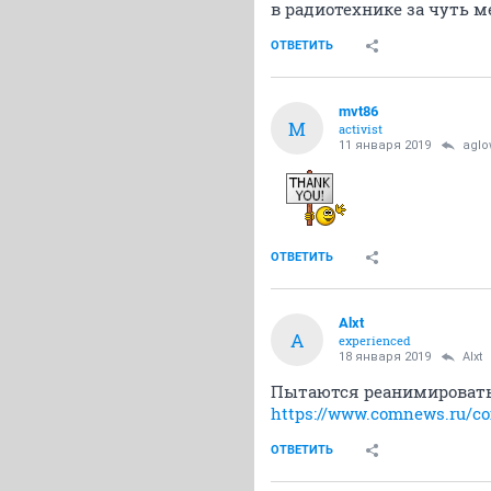
в радиотехнике за чуть 
ОТВЕТИТЬ
mvt86
M
activist
11 января 2019
aglo
ОТВЕТИТЬ
Alxt
A
experienced
18 января 2019
Alxt
Пытаются реанимировать
https://www.comnews.ru/con
ОТВЕТИТЬ