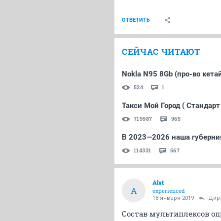
ОТВЕТИТЬ
СЕЙЧАС ЧИТАЮТ
Nokla N95 8Gb (про-во кета
524
1
Такси Мой Город ( Стандарт
719987
965
В 2023—2026 наша губерния
114331
567
Alxt
A
experienced
18 января 2019
Дир
Состав мультиплексов оп