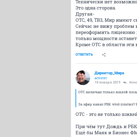
Технически нет возможнос
Это одна сторона.
Другая-
ОТС, 49, ТВ3, Мир имеют 
Сейчас не вижу проблем 
переоформить лицензию н
только мощности останетс
Кроме ОТС в области эти
ОТВЕТИТЬ
Директор_Мира
activist
18 января 2019
Але
ОТС включаю только хоккей посмо
За эфир канал РБК чтоб платил?
ОТС - это не только хокк
При чём тут Дождь и РБК?
Ещё бы Маяк и Бизнес ФМ