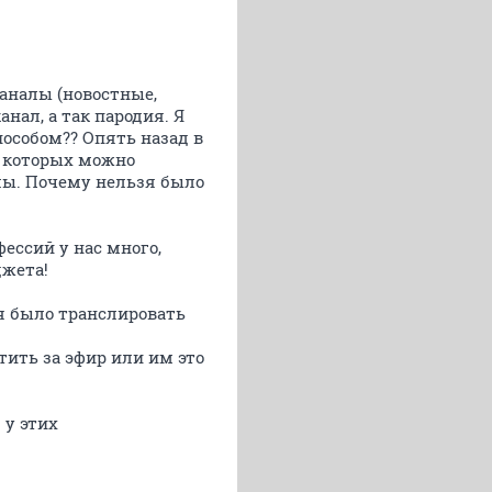
каналы (новостные,
анал, а так пародия. Я
пособом?? Опять назад в
з которых можно
алы. Почему нельзя было
фессий у нас много,
джета!
зя было транслировать
тить за эфир или им это
 у этих