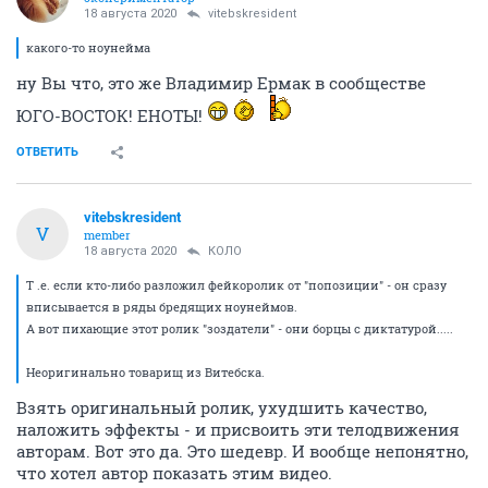
18 августа 2020
vitebskresident
какого-то ноунейма
ну Вы что, это же Владимир Ермак в сообществе
ЮГО-ВОСТОК! ЕНОТЫ!
ОТВЕТИТЬ
vitebskresident
V
member
18 августа 2020
КОЛО
Т .е. если кто-либо разложил фейкоролик от "попозиции" - он сразу
вписывается в ряды бредящих ноунеймов.
А вот пихающие этот ролик "зоздатели" - они борцы с диктатурой.....
Неоригинально товарищ из Витебска.
Взять оригинальный ролик, ухудшить качество,
наложить эффекты - и присвоить эти телодвижения
авторам. Вот это да. Это шедевр. И вообще непонятно,
что хотел автор показать этим видео.