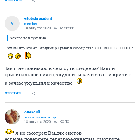
vitebskresident
V
member
18 августа 2020
Алексий
какого-то ноунейма
ну Вы что, это же Владимир Ермак в сообществе ЮГО-ВОСТОК! ЕНОТЫ!
Так я не понимаю в чем суть шедевра? Взяли
оригинальное видео, ухудшили качество - и кричит -
а зачем ухудшили качество
ОТВЕТИТЬ
Алексий
экспериментатор
18 августа 2020
КОЛО
я не смотрел Ваших енотов
если не доверяете телеграм-каналам, смотрите