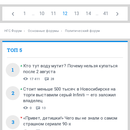
1
...
10
11
12
13
14
...
41
НГС.Форум
Основные форумы
Политический форум
ТОП 5
Кто тут воду мутит? Почему нельзя купаться
1
после 2 августа
17 411
28
Стоит меньше 500 тысяч: в Новосибирске на
2
торги выставили серый Infiniti — его заложил
владелец
0
13
«Привет, детишки!» Чего вы не знали о самом
3
страшном сериале 90-х