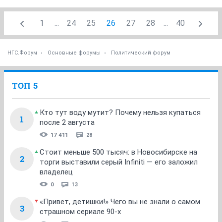
1
...
24
25
26
27
28
...
40
НГС.Форум
Основные форумы
Политический форум
ТОП 5
Кто тут воду мутит? Почему нельзя купаться
1
после 2 августа
17 411
28
Стоит меньше 500 тысяч: в Новосибирске на
2
торги выставили серый Infiniti — его заложил
владелец
0
13
«Привет, детишки!» Чего вы не знали о самом
3
страшном сериале 90-х