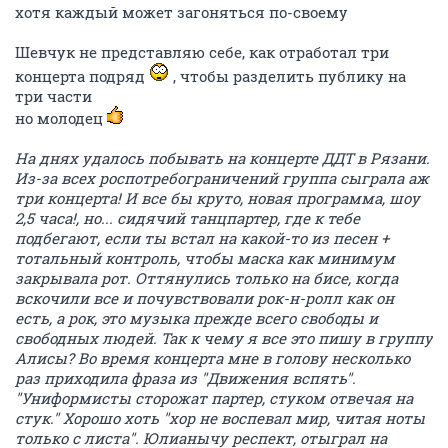
хотя каждый может загоняться по-своему
Шевчук не представляю себе, как отработал три
концерта подряд
, чтобы разделить публику на
три части
но молодец
На днях удалось побывать на концерте ДДТ в Рязани.
Из-за всех роспотребограничений группа сыграла аж
три концерта! И все бы круто, новая программа, шоу
2,5 часа!, но... сидячий танцпартер, где к тебе
подбегают, если ты встал на какой-то из песен +
тотальный контроль, чтобы маска как минимум
закрывала рот. Оттянулись только на бисе, когда
вскочили все и почувствовали рок-н-ролл как он
есть, а рок, это музыка прежде всего свободы и
свободных людей. Так к чему я все это пишу в группу
Алисы? Во время концерта мне в голову несколько
раз приходила фраза из "Движения вспять".
"Униформисты сторожат партер, стуком отвечая на
стук." Хорошо хоть "хор не воспевал мир, читая ноты
только с листа". Юлианычу респект, отыграл на