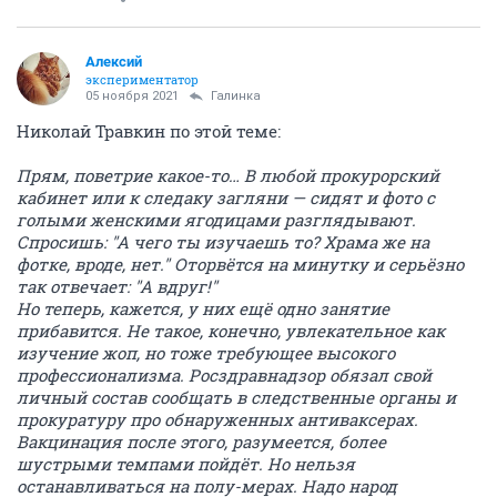
Алексий
экспериментатор
05 ноября 2021
Галинка
Николай Травкин по этой теме:
Прям, поветрие какое-то… В любой прокурорский
кабинет или к следаку загляни — сидят и фото с
голыми женскими ягодицами разглядывают.
Спросишь: "А чего ты изучаешь то? Храма же на
фотке, вроде, нет." Оторвётся на минутку и серьёзно
так отвечает: "А вдруг!"
Но теперь, кажется, у них ещё одно занятие
прибавится. Не такое, конечно, увлекательное как
изучение жоп, но тоже требующее высокого
профессионализма. Росздравнадзор обязал свой
личный состав сообщать в следственные органы и
прокуратуру про обнаруженных антиваксерах.
Вакцинация после этого, разумеется, более
шустрыми темпами пойдёт. Но нельзя
останавливаться на полу-мерах. Надо народ