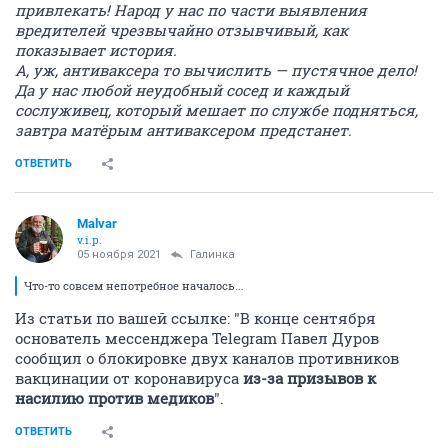
привлекать! Народ у нас по части выявления
вредителей чрезвычайно отзывчивый, как
показывает история.
А, уж, антиваксера то вычислить — пустячное дело!
Да у нас любой неудобный сосед и каждый
сослуживец, который мешает по службе подняться,
завтра матёрым антиваксером предстанет.
ОТВЕТИТЬ
Malvar
v.i.p.
05 ноября 2021
Галинка
Что-то совсем непотребное началось...
Из статьи по вашей ссылке: "В конце сентября
основатель мессенджера Telegram Павел Дуров
сообщил о блокировке двух каналов противников
вакцинации от коронавируса
из-за призывов к
насилию против медиков
".
ОТВЕТИТЬ