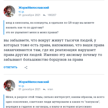
ЖоржМилославский
v.i.p.
01 декабря 2021
180207
вход в кинозалы, на концерты, в едальни по QR-коду вы можете
назвать как-то по другому?
это не ущемляет меня в моих правах?
вы забываете, что вокруг живут тысячи людей, у
которых тоже есть права, напоминаю, что ваши права
заканчиваются там, где их реализация нарушает
права других людей. Именно эту аксиому почему то
забывают большинство борцунов за права
ОТВЕТИТЬ
ЖоржМилославский
v.i.p.
01 декабря 2021
vran
Меня, в разрезе этой темы, сильно интересует, каким образом, за всего
одно поколение, советские люди мутировали в каких то "папуасов",
верящих в гадалок и заговоры, а науку и историю агрессивно