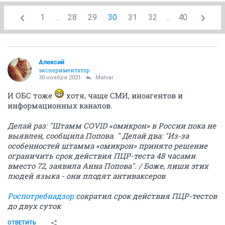
1
...
28
29
30
31
32
...
40
Алексий
экспериментатор
30 ноября 2021
Malvar
И ОБС тоже
хотя, чаще СМИ, иноагентов и
информационных каналов.
Делай раз: "Штамм COVID «омикрон» в России пока не
выявлен, сообщила Попова. " Делай два: "Из-за
особенностей штамма «омикрон» принято решение
ограничить срок действия ПЦР-теста 48 часами
вместо 72, заявила Анна Попова". / Боже, лиши этих
людей языка - они плодят антиваксеров
Роспотребнадзор
сократил срок действия ПЦР-тестов
до двух суток
ОТВЕТИТЬ