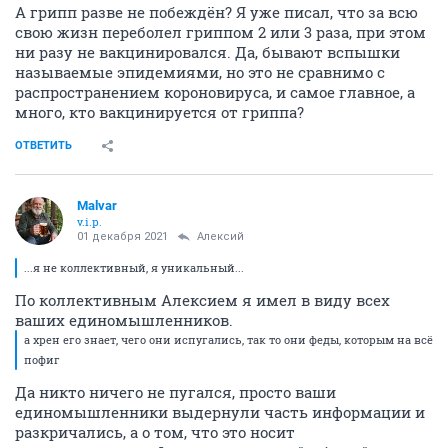
А грипп разве не побеждён? Я уже писал, что за всю
свою жизн переболел гриппом 2 или 3 раза, при этом
ни разу не вакцинировался. Да, бывают вспышки
называемые эпидемиями, но это не сравнимо с
распространением короновируса, и самое главное, а
много, кто вакцинируется от гриппа?
ОТВЕТИТЬ
Malvar
v.i.p.
01 декабря 2021
Алексий
...я не коллективный, я уникальный...
По коллективным Алексием я имел в виду всех
ваших единомышленников.
а хрен его знает, чего они испугались, так то они феды, которым на всё
пофиг
Да никто ничего не пугался, просто ваши
единомышленники выдернули часть информации и
разкричались, а о том, что это носит