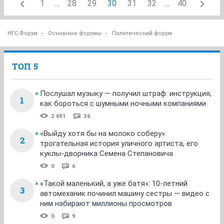
1
...
28
29
30
31
32
...
40
НГС.Форум
Основные форумы
Политический форум
ТОП 5
Послушал музыку — получил штраф: инструкция,
1
как бороться с шумными ночными компаниями
2 691
36
«Выйду хотя бы на молоко соберу»:
2
трогательная история уличного артиста, его
куклы-дворника Семена Степановича
0
6
«Такой маленький, а уже батя»: 10-летний
3
автомеханик починил машину сестры — видео с
ним набирают миллионы просмотров
0
9