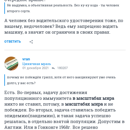
Не выдумка, а объективная реальность. Без ку-ку кода - ты человек
второго сорта.
А человек без водительского удостоверения тоже, по
вашему, недочеловек? Ведь ему запрещено водить
машину, а значит он ограничен в своих правах.
ОТВЕТИТЬ
vran
Циничная мразь
01 декабря 2021
180207
почему не побеждён грипп, хотя от него вакцинируют уже очень
долго, у вас есть?
Есть. Во-первых, задачу достижения
популяционного иммунитета
в масштабах мира
никто не ставил, потому, в
масштабах мира
и не
побежден. Во-вторых, задача ставилась победить
эпидемию(пандемию), и такая задача успешно
решалась, в отдельно взятой популяции. Допустим в
Англии. Или в Гонконге 1968г. Все решено