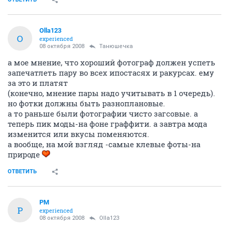
Olla123
O
experienced
08 октября 2008
Танюшечка
а мое мнение, что хороший фотограф должен успеть
запечатлеть пару во всех ипостасях и ракурсах. ему
за это и платят
(конечно, мнение пары надо учитывать в 1 очередь).
но фотки должны быть разноплановые.
а то раньше были фотографии чисто загсовые. а
теперь пик моды-на фоне граффити. а завтра мода
изменится или вкусы поменяются.
а вообще, на мой взгляд -самые клевые фоты-на
природе
ОТВЕТИТЬ
PM
P
experienced
08 октября 2008
Olla123