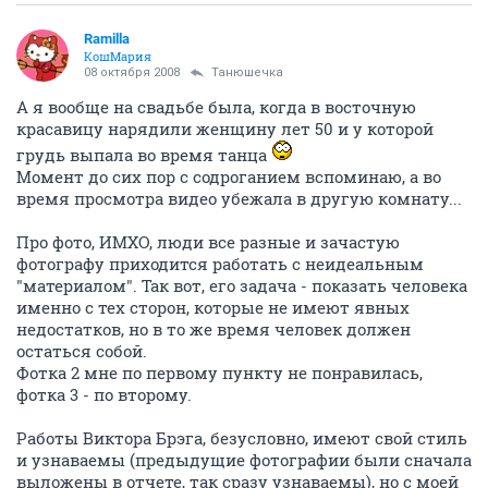
Ramilla
КошМария
08 октября 2008
Танюшечка
А я вообще на свадьбе была, когда в восточную
красавицу нарядили женщину лет 50 и у которой
грудь выпала во время танца
Момент до сих пор с содроганием вспоминаю, а во
время просмотра видео убежала в другую комнату...
Про фото, ИМХО, люди все разные и зачастую
фотографу приходится работать с неидеальным
"материалом". Так вот, его задача - показать человека
именно с тех сторон, которые не имеют явных
недостатков, но в то же время человек должен
остаться собой.
Фотка 2 мне по первому пункту не понравилась,
фотка 3 - по второму.
Работы Виктора Брэга, безусловно, имеют свой стиль
и узнаваемы (предыдущие фотографии были сначала
выложены в отчете, так сразу узнаваемы), но с моей