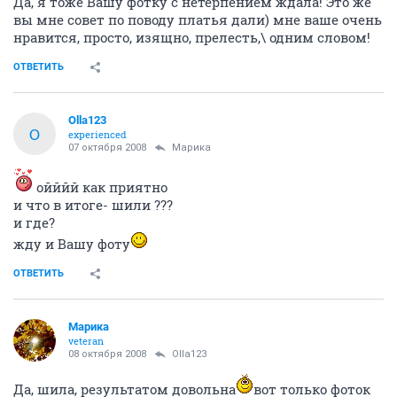
Да, я тоже Вашу фотку с нетерпением ждала! Это же
вы мне совет по поводу платья дали) мне ваше очень
нравится, просто, изящно, прелесть,\ одним словом!
ОТВЕТИТЬ
Olla123
O
experienced
07 октября 2008
Марика
ойййй как приятно
и что в итоге- шили ???
и где?
жду и Вашу фоту
ОТВЕТИТЬ
Марика
veteran
08 октября 2008
Olla123
Да, шила, результатом довольна
вот только фоток