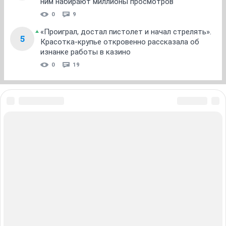
ним набирают миллионы просмотров
0
9
«Проиграл, достал пистолет и начал стрелять».
5
Красотка-крупье откровенно рассказала об
изнанке работы в казино
0
19
ЗНАКОМСТВА В НОВОСИБИРСКЕ
ПОГОДА В НОВОСИБИРСКЕ
ПРОБКИ В НОВОСИБИРСКЕ
ФОРУМЫ В НОВОСИБИРСКЕ
ТЕЛЕПРОГРАММА В НОВОСИБИРСКЕ
АФИША В НОВОСИБИРСКЕ
ГОРОСКОП
КУРСЫ ВАЛЮТ В НОВОСИБИРСКЕ
ТУРИЗМ В НОВОСИБИРСКЕ
ПРОМОКОДЫ В НОВОСИБИРСКЕ
РЕКЛАМА В НОВОСИБИРСКЕ