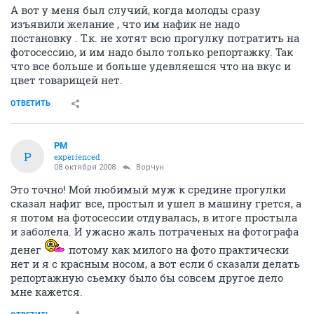
А вот у меня был случий, когда молоды сразу
изъявили желание , что им нафик не надо
постановку . Т.к. не хотят всю прогулку потратить на
фотосессию, и им надо было только репортажку. Так
что все больше и больше удевляешся что на вкус и
цвет товарищей нет.
ОТВЕТИТЬ
PM
P
experienced
08 октября 2008
Ворчун
Это точно! Мой любимый муж к средине прогулки
сказал нафиг все, простыл и ушел в машину грется, а
я потом на фотосессии отдувалась, в итоге простыла
и заболела. И ужасно жаль потраченых на фотографа
денег
потому как милого на фото практически
нет и я с красным носом, а вот если б сказали делать
репортажную сьемку было бы совсем другое дело
мне кажется.