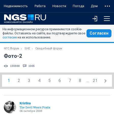
Недвижимость
Работа
Новости
Погода
Дом
На информационном ресурсе применяются cookie-
Согласен
файлы. Оставаясь на сайте, вы подтверждаете свое
согласие
на их использование.
НГС.Форум
SHE
Свадебный форум
Фото-2
135900
1005
1
2
3
4
5
6
7
8
...
21
Kristina
The Devil Wears Prada
06 октября 2008