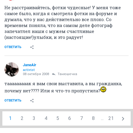
Не расстраивайтесь, фотки чудесные! У меня тоже
самое было, когда я смотрела фотки на форуме и
думала, что у нас действительно все плохо. Со
временем поняла, что на самом деле фотограф
запечатлел наши с мужем счастливые
(настоящие!)улыбки, и это радует!
ОТВЕТИТЬ
JaneAir
activist
08 октября 2008
Танюшечка
тааааааааак я вам свои выставила, а вы гражданка,
почему нет???? Или я что-то пропустила?
ОТВЕТИТЬ
1
2
3
4
5
6
7
8
...
21