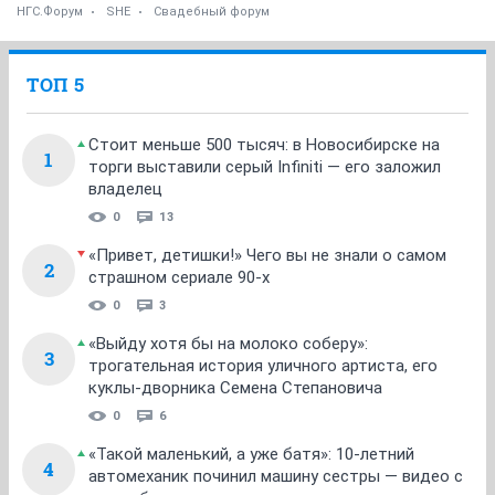
НГС.Форум
SHE
Свадебный форум
ТОП 5
Стоит меньше 500 тысяч: в Новосибирске на
1
торги выставили серый Infiniti — его заложил
владелец
0
13
«Привет, детишки!» Чего вы не знали о самом
2
страшном сериале 90-х
0
3
«Выйду хотя бы на молоко соберу»:
3
трогательная история уличного артиста, его
куклы-дворника Семена Степановича
0
6
«Такой маленький, а уже батя»: 10-летний
4
автомеханик починил машину сестры — видео с