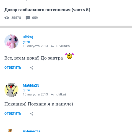
Дозор глобального потепления (часть 5)
35578
659
ulitka)
guru
13 августа 2013
Divichka
Все, всем пока!) До завтра
ОТВЕТИТЬ
Matilda25
guru
13 августа 2013
ulitka)
Покашки) Поехала я к папуле)
ОТВЕТИТЬ
ННевеста