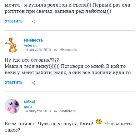
мечта - я купила роллтон и съела))) Первый раз ела
роллтон при свечах, запивая ред лейблом)))
ОТВЕТИТЬ
ННевеста
veteran
14 августа 2013
ННевеста
Ну где все сегодня????
Маша,я тебя вижу))))))) Поговори со мной. В кой то
веки у меня работы мало, а они все пропали куда то
ОТВЕТИТЬ
ulitka)
guru
14 августа 2013
Matilda25
Всем привет! Чуть не утонула, блин!
Что за лето
такое?