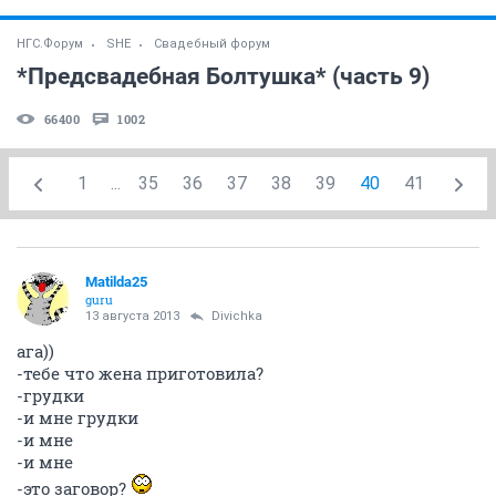
НГС.Форум
SHE
Свадебный форум
*Предсвадебная Болтушка* (часть 9)
66400
1002
1
...
35
36
37
38
39
40
41
Matilda25
guru
13 августа 2013
Divichka
ага))
-тебе что жена приготовила?
-грудки
-и мне грудки
-и мне
-и мне
-это заговор?