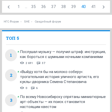
1
...
35
36
37
38
39
40
41
НГС.Форум
SHE
Свадебный форум
ТОП 5
Послушал музыку — получил штраф: инструкция,
1
как бороться с шумными ночными компаниями
2 691
37
«Выйду хотя бы на молоко соберу»:
2
трогательная история уличного артиста, его
куклы-дворника Семена Степановича
0
6
По всему Новосибирску спрятаны миниатюрные
3
арт-объекты — их поиск становится
настоящим квестом