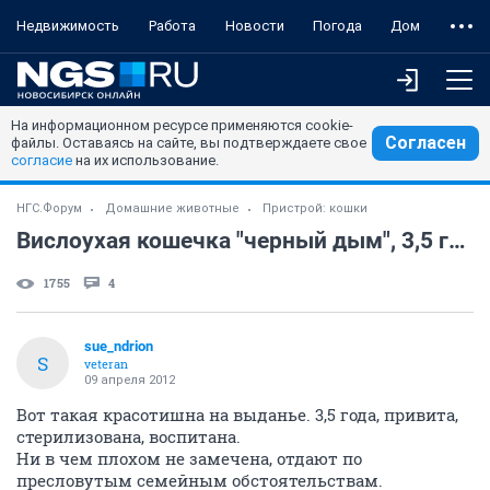
Недвижимость
Работа
Новости
Погода
Дом
На информационном ресурсе применяются cookie-
Согласен
файлы. Оставаясь на сайте, вы подтверждаете свое
согласие
на их использование.
НГС.Форум
Домашние животные
Пристрой: кошки
Вислоухая кошечка "черный дым", 3,5 года.
1755
4
sue_ndrion
S
veteran
09 апреля 2012
Вот такая красотишна на выданье. 3,5 года, привита,
стерилизована, воспитана.
Ни в чем плохом не замечена, отдают по
пресловутым семейным обстоятельствам.