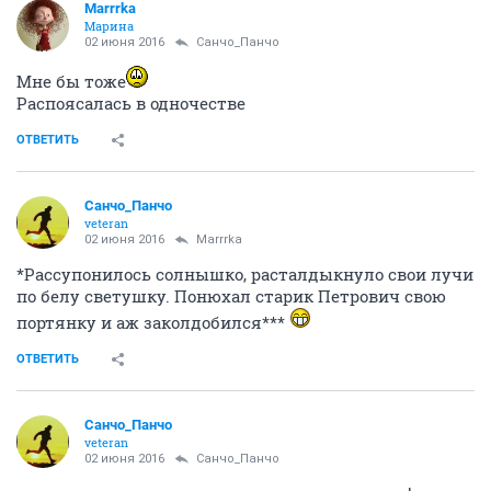
Marrrka
Марина
02 июня 2016
Cанчо_Панчо
Мне бы тоже
Распоясалась в одночестве
ОТВЕТИТЬ
Cанчо_Панчо
veteran
02 июня 2016
Marrrka
*Рассупонилось солнышко, расталдыкнуло свои лучи
по белу светушку. Понюхал старик Петрович свою
портянку и аж заколдобился***
ОТВЕТИТЬ
Cанчо_Панчо
veteran
02 июня 2016
Cанчо_Панчо