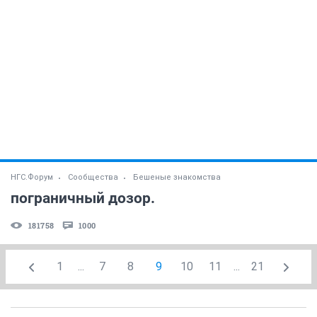
НГС.Форум
Сообщества
Бешеные знакомства
пограничный дозор.
181758
1000
1
...
7
8
9
10
11
...
21