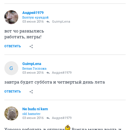
Андрей1979
Болтун ерундой
03 июня 2016
GuimpLena
вот чо разнылись
работать, негры!
ОТВЕТИТЬ
GuimpLena
G
Белая Госпожа
03 июня 2016
Андрей1979
завтра будет суббота и четвертый день лета
ОТВЕТИТЬ
Ne budu ni kem
old hamster
03 июня 2016
Андрей1979
Хорошо работать в отпуске
Всегда можно взять и