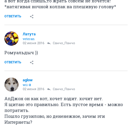
а вот когда спишь,то жрать совсем не хочется!
*натягивая ночной колпак на плешивую голову*
ОТВЕТИТЬ
Латута
veteran
02 июня 2016
Cанчо_Панчо
Ромуальдыч ))
ОТВЕТИТЬ
aglow
wii-й
02 июня 2016
Cанчо_Панчо
АпДжон он как кот, хочет ходит. хочит нет.
Я щитаю это правильно. Есть пустое время - можно
потратить.
Пошло грузилово, но дененежное, зачем эти
Интернеты?