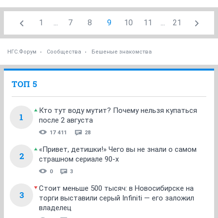
1
...
7
8
9
10
11
...
21
НГС.Форум
Сообщества
Бешеные знакомства
ТОП 5
Кто тут воду мутит? Почему нельзя купаться
1
после 2 августа
17 411
28
«Привет, детишки!» Чего вы не знали о самом
2
страшном сериале 90-х
0
3
Стоит меньше 500 тысяч: в Новосибирске на
3
торги выставили серый Infiniti — его заложил
владелец