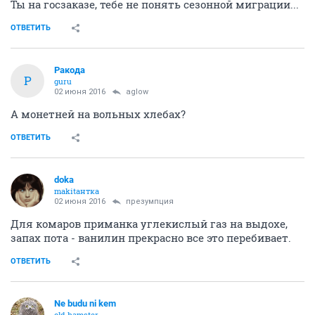
Ты на госзаказе, тебе не понять сезонной миграции...
ОТВЕТИТЬ
Ракода
Р
guru
02 июня 2016
aglow
А монетней на вольных хлебах?
ОТВЕТИТЬ
doka
makitaнтка
02 июня 2016
презумпция
Для комаров приманка углекислый газ на выдохе,
запах пота - ванилин прекрасно все это перебивает.
ОТВЕТИТЬ
Ne budu ni kem
old hamster