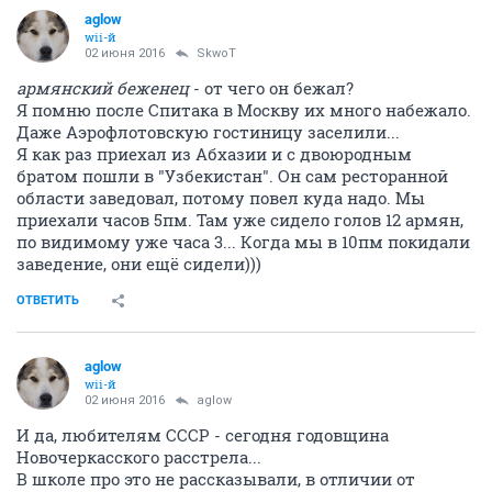
aglow
wii-й
02 июня 2016
SkwоT
армянский беженец
- от чего он бежал?
Я помню после Спитака в Москву их много набежало.
Даже Аэрофлотовскую гостиницу заселили...
Я как раз приехал из Абхазии и с двоюродным
братом пошли в "Узбекистан". Он сам ресторанной
области заведовал, потому повел куда надо. Мы
приехали часов 5пм. Там уже сидело голов 12 армян,
по видимому уже часа 3... Когда мы в 10пм покидали
заведение, они ещё сидели)))
ОТВЕТИТЬ
aglow
wii-й
02 июня 2016
aglow
И да, любителям СССР - сегодня годовщина
Новочеркасского расстрела...
В школе про это не рассказывали, в отличии от