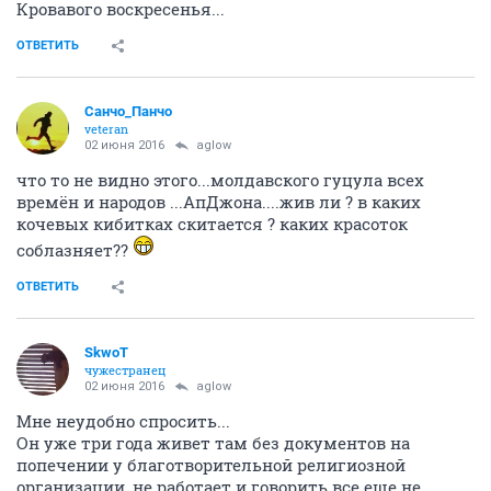
Кровавого воскресенья...
ОТВЕТИТЬ
Cанчо_Панчо
veteran
02 июня 2016
aglow
что то не видно этого...молдавского гуцула всех
времён и народов ...АпДжона....жив ли ? в каких
кочевых кибитках скитается ? каких красоток
соблазняет??
ОТВЕТИТЬ
SkwоT
чужестранец
02 июня 2016
aglow
Мне неудобно спросить...
Он уже три года живет там без документов на
попечении у благотворительной религиозной
организации, не работает и говорить все еще не