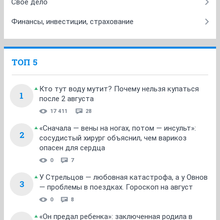
Свое дело
Финансы, инвестиции, страхование
ТОП 5
Кто тут воду мутит? Почему нельзя купаться
1
после 2 августа
17 411
28
«Сначала — вены на ногах, потом — инсульт»:
2
сосудистый хирург объяснил, чем варикоз
опасен для сердца
0
7
У Стрельцов — любовная катастрофа, а у Овнов
3
— проблемы в поездках. Гороскоп на август
0
8
«Он предал ребенка»: заключенная родила в