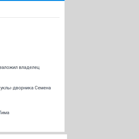
о заложил владелец
 куклы-дворника Семена
Тима