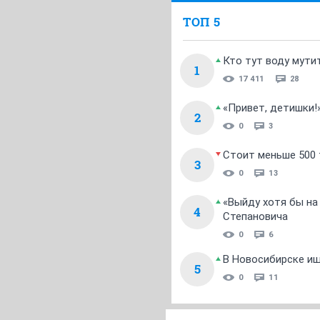
ТОП 5
Кто тут воду мути
1
17 411
28
«Привет, детишки!
2
0
3
Стоит меньше 500 т
3
0
13
«Выйду хотя бы на
4
Степановича
0
6
В Новосибирске ищ
5
0
11