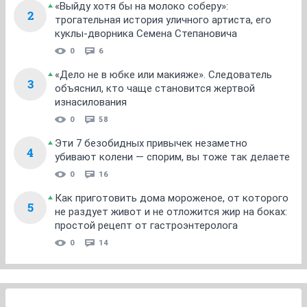
«Выйду хотя бы на молоко соберу»:
2
трогательная история уличного артиста, его
куклы-дворника Семена Степановича
0
6
«Дело не в юбке или макияже». Следователь
3
объяснил, кто чаще становится жертвой
изнасилования
0
58
Эти 7 безобидных привычек незаметно
4
убивают колени — спорим, вы тоже так делаете
0
16
Как приготовить дома мороженое, от которого
5
не раздует живот и не отложится жир на боках:
простой рецепт от гастроэнтеролога
0
14