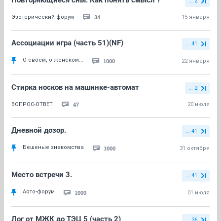
Повторяющиеся сны. Как понять смысл ?
... 2
34
Эзотерический форум
15 января
Ассоциации игра (часть 51)(NF)
... 41
О своем, о женском...
1000
22 января
Стирка носков на машинке-автомат
... 2
47
ВОПРОС-ОТВЕТ
20 июля
Дневной дозор.
... 41
Бешеные знакомства
1000
31 октября
Место встречи 3.
... 41
Авто-форум
1000
01 июля
Лог от МЖК до ТЭЦ 5 (часть 2)
... 36