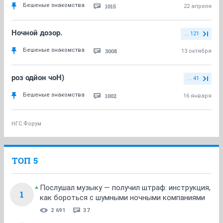
Бешеные знакомства
1015
22 апреля
Ночной дозор.
... 121
Бешеные знакомства
3008
13 октября
роз одйон чоН)
... 41
Бешеные знакомства
1002
16 января
НГС.Форум
ТОП 5
Послушал музыку — получил штраф: инструкция,
1
как бороться с шумными ночными компаниями
2 691
37