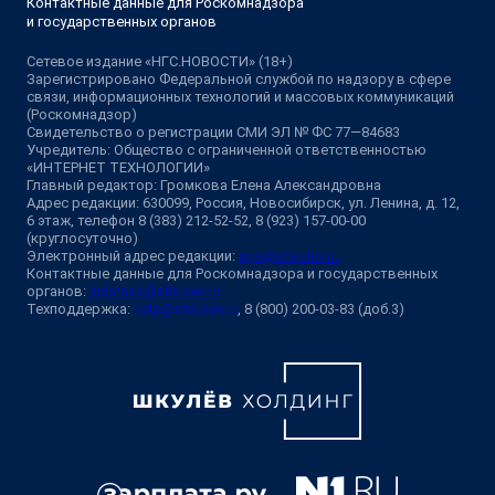
Контактные данные для Роскомнадзора
и государственных органов
Сетевое издание «НГС.НОВОСТИ» (18+)
Зарегистрировано Федеральной службой по надзору в сфере
связи, информационных технологий и массовых коммуникаций
(Роскомнадзор)
Свидетельство о регистрации СМИ ЭЛ № ФС 77—84683
Учредитель: Общество с ограниченной ответственностью
«ИНТЕРНЕТ ТЕХНОЛОГИИ»
Главный редактор: Громкова Елена Александровна
Адрес редакции: 630099, Россия, Новосибирск, ул. Ленина, д. 12,
6 этаж, телефон 8 (383) 212-52-52, 8 (923) 157-00-00
(круглосуточно)
Электронный адрес редакции:
ngs@shkulev.ru
Контактные данные для Роскомнадзора и государственных
органов:
juristnsk@shkulev.ru
Техподдержка:
help@shkulev.ru
, 8 (800) 200-03-83 (доб.3)