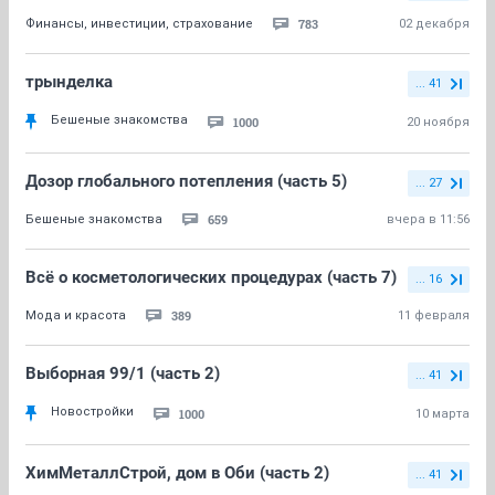
783
Финансы, инвестиции, страхование
02 декабря
трынделка
... 41
Бешеные знакомства
1000
20 ноября
Дозор глобального потепления (часть 5)
... 27
659
Бешеные знакомства
вчера в 11:56
Всё о косметологических процедурах (часть 7)
... 16
389
Мода и красота
11 февраля
Выборная 99/1 (часть 2)
... 41
Новостройки
1000
10 марта
ХимМеталлСтрой, дом в Оби (часть 2)
... 41