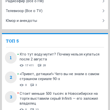
Радиоэфир (Все о FM)
Телевизор (Все о TV)
Юмор и анекдоты
ТОП 5
Кто тут воду мутит? Почему нельзя купаться
1
после 2 августа
17 411
28
«Привет, детишки!» Чего вы не знали о самом
2
страшном сериале 90-х
0
3
Стоит меньше 500 тысяч: в Новосибирске на
3
торги выставили серый Infiniti — его заложил
владелец
0
13