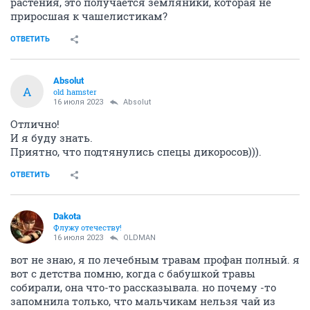
растения, это получается земляники, которая не
приросшая к чашелистикам?
ОТВЕТИТЬ
Absolut
A
old hamster
16 июля 2023
Absolut
Отлично!
И я буду знать.
Приятно, что подтянулись спецы дикоросов))).
ОТВЕТИТЬ
Dаkota
Флужу отечеству!
16 июля 2023
OLDMAN
вот не знаю, я по лечебным травам профан полный. я
вот с детства помню, когда с бабушкой травы
собирали, она что-то рассказывала. но почему -то
запомнила только, что мальчикам нельзя чай из