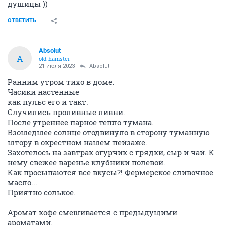
душицы ))
ОТВЕТИТЬ
Absolut
A
old hamster
21 июля 2023
Absolut
Ранним утром тихо в доме.
Часики настенные
как пульс его и такт.
Случились проливные ливни.
После утреннее парное тепло тумана.
Взошедшее солнце отодвинуло в сторону туманную
штору в окрестном нашем пейзаже.
Захотелось на завтрак огурчик с грядки, сыр и чай. К
нему свежее варенье клубники полевой.
Как просыпаются все вкусы?! Фермерское сливочное
масло...
Приятно солькое.
Аромат кофе смешивается с предыдущими
ароматами.