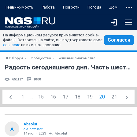
Недвижимость
Работа
Новости
Погода
Дом
На информационном ресурсе применяются cookie-
Согласен
файлы. Оставаясь на сайте, вы подтверждаете свое
согласие
на их использование.
НГС.Форум
Сообщества
Бешеные знакомства
Радость сегодняшнего дня. Часть шестая. NF
651117
1000
1
...
15
16
17
18
19
20
21
Absolut
A
old hamster
14 июня 2023
Absolut