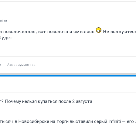
ajna
а позолоченная, вот позолота и смылась
Не волнуйтесь
будет.
е
Аквариумистика
т? Почему нельзя купаться после 2 августа
ысяч: в Новосибирске на торги выставили серый Infiniti — ег