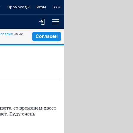
т
Промокоды
Игры
огласие
на их
Согласен
цвета, со временем хвост
ает. Буду очень