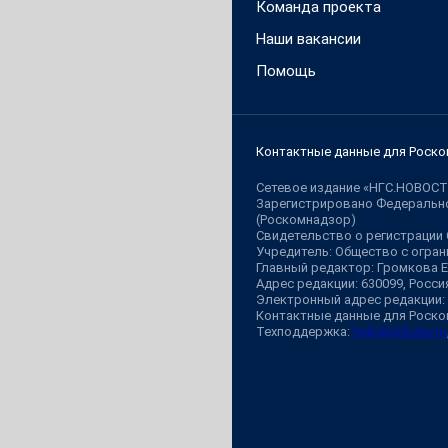
Команда проекта
Наши вакансии
Помощь
Контактные данные для Роско
Сетевое издание «НГС.НОВОСТ
Зарегистрировано Федерально
(Роскомнадзор)
Свидетельство о регистрации
Учредитель: Общество с огр
Главный редактор: Громкова 
Адрес редакции: 630099, Россия,
Электронный адрес редакции:
Контактные данные для Роско
Техподдержка:
help@shkulev.ru