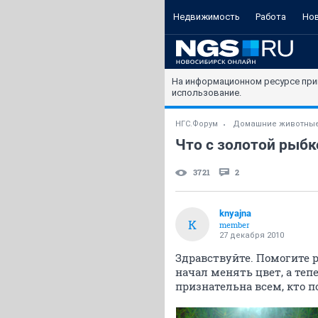
Недвижимость
Работа
Но
На информационном ресурсе при
использование.
НГС.Форум
Домашние животны
Что с золотой рыбк
3721
2
knyajna
K
member
27 декабря 2010
Здравствуйте. Помогите р
начал менять цвет, а тепе
признательна всем, кто 