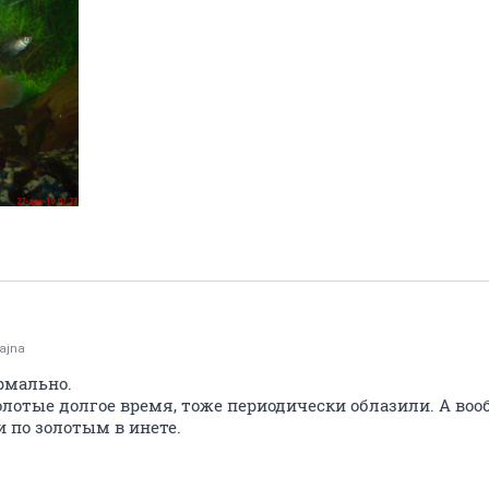
ajna
рмально.
отые долгое время, тоже периодически облазили. А вооб
по золотым в инете.