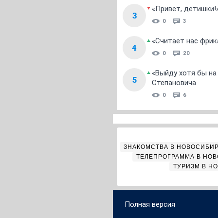
«Привет, детишки!
3
0
3
«Считает нас фрик
4
0
20
«Выйду хотя бы на
5
Степановича
0
6
ЗНАКОМСТВА В НОВОСИБИ
ТЕЛЕПРОГРАММА В НО
ТУРИЗМ В Н
Полная версия