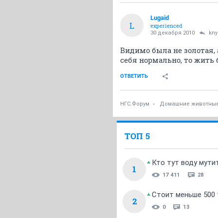
Lugaid
L
experienced
30 декабря 2010
kny
Видимо была не золотая, 
себя нормально, то жить 
ОТВЕТИТЬ
НГС.Форум
Домашние животны
ТОП 5
Кто тут воду мути
1
17 411
28
Стоит меньше 500 т
2
0
13