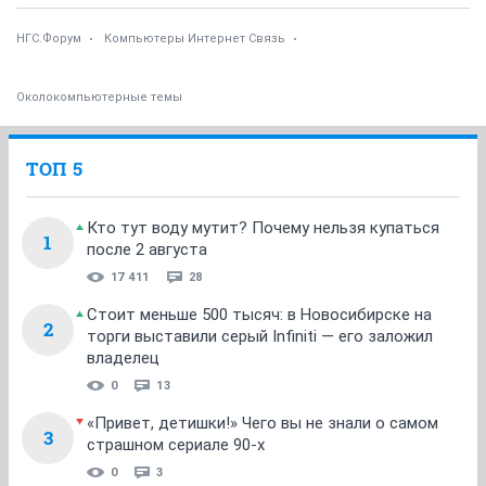
НГС.Форум
Компьютеры Интернет Связь
Околокомпьютерные темы
ТОП 5
Кто тут воду мутит? Почему нельзя купаться
1
после 2 августа
17 411
28
Стоит меньше 500 тысяч: в Новосибирске на
2
торги выставили серый Infiniti — его заложил
владелец
0
13
«Привет, детишки!» Чего вы не знали о самом
3
страшном сериале 90-х
0
3