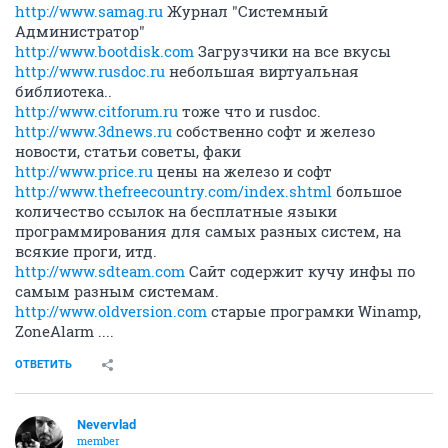
http://www.samag.ru
Журнал "Системный
Администратор"
http://www.bootdisk.com
Загрузчики на все вкусы
http://www.rusdoc.ru
небольшая виртуальная
библиотека..
http://www.citforum.ru
тоже что и rusdoc.
http://www.3dnews.ru
собственно софт и железо
новости, статьи советы, факи
http://www.price.ru
цены на железо и софт
http://www.thefreecountry.com/index.shtml
большое
количество ссылок на бесплатные языки
программирования для самых разных систем, на
всякие проги, итд.
http://www.sdteam.com
Сайт содержит кучу инфы по
самым разным системам.
http://www.oldversion.com
старые програмки Winamp,
ZoneAlarm ....
ОТВЕТИТЬ
Nevervlad
member