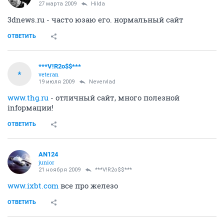
27 марта 2009
Hilda
3dnews.ru - часто юзаю его. нормальный сайт
ОТВЕТИТЬ
***V!R2o$$***
*
veteran
19 июля 2009
Nevervlad
www.thg.ru
- отличный сайт, много полезной
infoрмации!
ОТВЕТИТЬ
AN124
junior
21 ноября 2009
***V!R2o$$***
www.ixbt.com
все про железо
ОТВЕТИТЬ