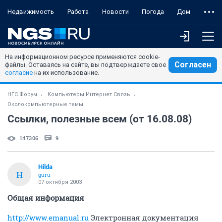
Недвижимость
Работа
Новости
Погода
Дом
На информационном ресурсе применяются cookie-
Согласен
файлы. Оставаясь на сайте, вы подтверждаете свое
согласие
на их использование.
НГС.Форум
Компьютеры Интернет Связь
Околокомпьютерные темы
Ссылки, полезные всем (от 16.08.08)
147306
9
Hilda
H
guru
07 октября 2003
Общая информация
http://www.emanual.ru
Электронная документация