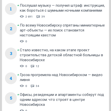
Послушал музыку — получил штраф: инструкция,
1
как бороться с шумными ночными компаниями
2 691
39
По всему Новосибирску спрятаны миниатюрные
2
арт-объекты — их поиск становится
настоящим квестом
0
Стало известно, на каком этапе проект
3
строительства детской областной больницы в
Новосибирске
0
12
Гроза прогремела над Новосибирском — видео
4
ливня
0
34
Офисы, резиденции и апартаменты соберут под
5
одним адресом: что строят в центре
Новосибирска
0