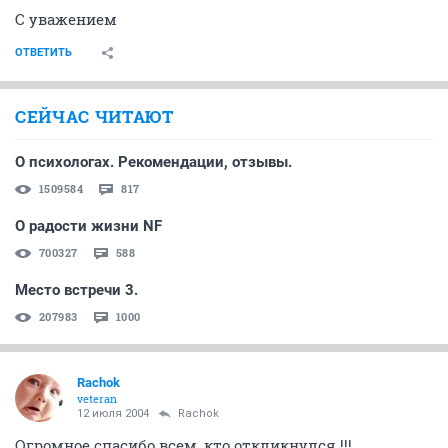
С уважением
ОТВЕТИТЬ
СЕЙЧАС ЧИТАЮТ
О психологах. Рекомендации, отзывы.
1509584
817
О радости жизни NF
700327
588
Место встречи 3.
207983
1000
Rachok
veteran
12 июля 2004
Rachok
Огромное спасибо всем, кто откликнулся !!!